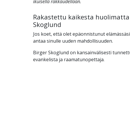
ikuisella rakkaudellaan.
Rakastettu kaikesta huolimatta 
Skoglund
Jos koet, että olet epäonnistunut elämässäs
antaa sinulle uuden mahdollisuuden.
Birger Skoglund on kansainvälisesti tunnett
evankelista ja raamatunopettaja.