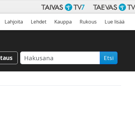
Lahjoita
Lehdet
Kauppa
Rukous
Lue lisää
staus
Etsi