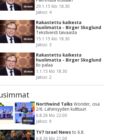
29.1.15 klo 18.30
30 min
Jakso: 4
Rakastettu kaikesta
huolimatta - Birger Skoglund
Tekstiviesti taivaasta
15.1.15 klo 18.30
30 min
Jakso: 3
Rakastettu kaikesta
huolimatta - Birger Skoglund
Ilo palaa
1.1.15 klo 18.30
30 min
Jakso: 2
usimmat
Northwind Talks
Wonder, osa
2/6. Läheisyyden kulttuuri
6.8.26 klo 22.00
Jakso: 9
60 min
TV7 Israel News
to 6.8.
6.8.26 klo 21.00