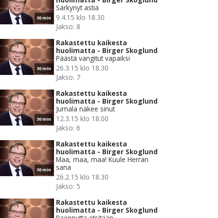
Särkynyt astia
9.4.15 klo 18.30
30 min
Jakso: 8
Rakastettu kaikesta
huolimatta - Birger Skoglund
Päästä vangitut vapaiksi
26.3.15 klo 18.30
30 min
Jakso: 7
Rakastettu kaikesta
huolimatta - Birger Skoglund
Jumala näkee sinut
12.3.15 klo 18.00
30 min
Jakso: 6
Rakastettu kaikesta
huolimatta - Birger Skoglund
Maa, maa, maa! Kuule Herran
sana
30 min
26.2.15 klo 18.30
Jakso: 5
Rakastettu kaikesta
huolimatta - Birger Skoglund
Paennutta etsitään