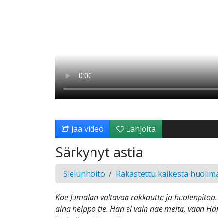
Jaa video
Lahjoita
Särkynyt astia
Sielunhoito
Rakastettu kaikesta huolima
Koe Jumalan valtavaa rakkautta ja huolenpitoa.
aina helppo tie. Hän ei vain näe meitä, vaan H