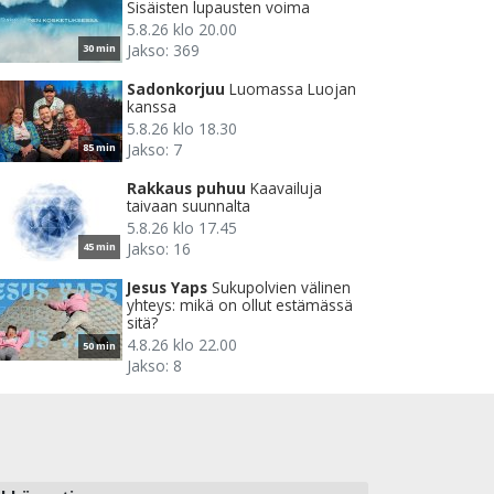
Sisäisten lupausten voima
5.8.26 klo 20.00
Jakso: 369
30 min
Sadonkorjuu
Luomassa Luojan
kanssa
5.8.26 klo 18.30
Jakso: 7
85 min
Rakkaus puhuu
Kaavailuja
taivaan suunnalta
5.8.26 klo 17.45
Jakso: 16
45 min
Jesus Yaps
Sukupolvien välinen
yhteys: mikä on ollut estämässä
sitä?
4.8.26 klo 22.00
50 min
Jakso: 8