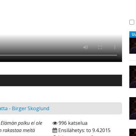
U
tta - Birger Skoglund
 Elämän polku ei ole
996 katselua
än rakastaa meitä
Ensilähetys: to 9.4.2015