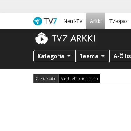
Netti-TV
Arkki
TV-opas
Kategoria
Teema
A-Ö li
Oletussoitin
Vaihtoehtoinen soitin