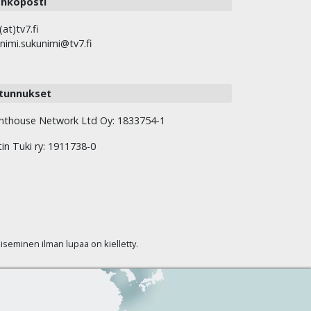
hköposti
(at)tv7.fi
nimi.sukunimi@tv7.fi
tunnukset
hthouse Network Ltd Oy: 1833754-1
tin Tuki ry: 1911738-0
kaiseminen ilman lupaa on kielletty.