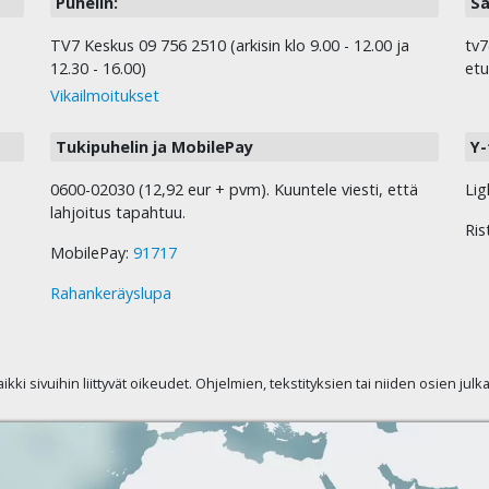
Puhelin:
Sä
TV7 Keskus 09 756 2510 (arkisin klo 9.00 - 12.00 ja
tv7
12.30 - 16.00)
etu
Vikailmoitukset
Tukipuhelin ja MobilePay
Y-
0600-02030 (12,92 eur + pvm). Kuuntele viesti, että
Lig
lahjoitus tapahtuu.
Ris
MobilePay:
91717
Rahankeräyslupa
kaikki sivuihin liittyvät oikeudet. Ohjelmien, tekstityksien tai niiden osien jul