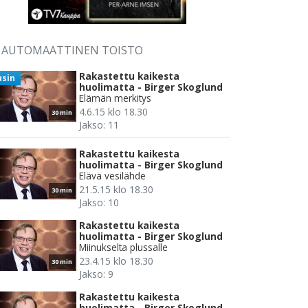
AUTOMAATTINEN TOISTO
Rakastettu kaikesta
usin
huolimatta - Birger Skoglund
Elämän merkitys
4.6.15 klo 18.30
30 min
Jakso: 11
Rakastettu kaikesta
huolimatta - Birger Skoglund
Elävä vesilähde
21.5.15 klo 18.30
30 min
Jakso: 10
Rakastettu kaikesta
huolimatta - Birger Skoglund
Miinukselta plussalle
23.4.15 klo 18.30
30 min
Jakso: 9
Rakastettu kaikesta
huolimatta - Birger Skoglund