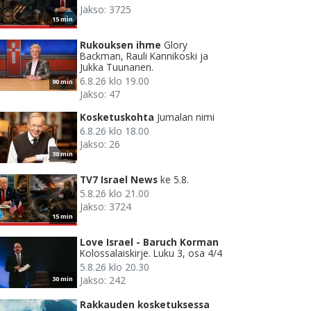
Jakso: 3725
15 min
Rukouksen ihme
Glory
Backman, Rauli Kannikoski ja
Jukka Tuunanen.
6.8.26 klo 19.00
90 min
Jakso: 47
Kosketuskohta
Jumalan nimi
6.8.26 klo 18.00
Jakso: 26
30 min
TV7 Israel News
ke 5.8.
5.8.26 klo 21.00
Jakso: 3724
15 min
Love Israel - Baruch Korman
Kolossalaiskirje. Luku 3, osa 4/4
5.8.26 klo 20.30
Jakso: 242
30 min
Rakkauden kosketuksessa