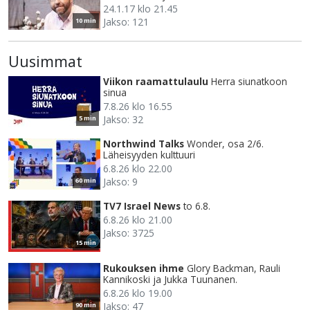
24.1.17 klo 21.45
Jakso: 121
10 min
Uusimmat
Viikon raamattulaulu
Herra siunatkoon
sinua
7.8.26 klo 16.55
Jakso: 32
5 min
Northwind Talks
Wonder, osa 2/6.
Läheisyyden kulttuuri
6.8.26 klo 22.00
Jakso: 9
60 min
TV7 Israel News
to 6.8.
6.8.26 klo 21.00
Jakso: 3725
15 min
Rukouksen ihme
Glory Backman, Rauli
Kannikoski ja Jukka Tuunanen.
6.8.26 klo 19.00
Jakso: 47
90 min