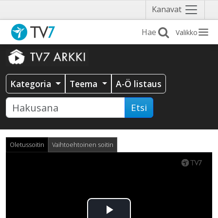
Näytä
Kanavat
valikko
Valikko
Kategoria
Teema
A-Ö listaus
Etsi
Oletussoitin
Vaihtoehtoinen soitin