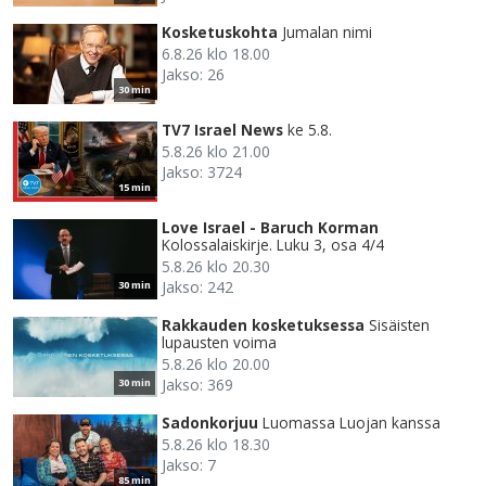
Kosketuskohta
Jumalan nimi
6.8.26 klo 18.00
Jakso: 26
30 min
TV7 Israel News
ke 5.8.
5.8.26 klo 21.00
Jakso: 3724
15 min
Love Israel - Baruch Korman
Kolossalaiskirje. Luku 3, osa 4/4
5.8.26 klo 20.30
Jakso: 242
30 min
Rakkauden kosketuksessa
Sisäisten
lupausten voima
5.8.26 klo 20.00
Jakso: 369
30 min
Sadonkorjuu
Luomassa Luojan kanssa
5.8.26 klo 18.30
Jakso: 7
85 min