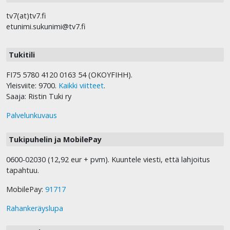
tv7(at)tv7.fi
etunimi.sukunimi@tv7.fi
Tukitili
FI75 5780 4120 0163 54 (OKOYFIHH).
Yleisviite: 9700.
Kaikki viitteet
.
Saaja: Ristin Tuki ry
Palvelunkuvaus
Tukipuhelin ja MobilePay
0600-02030 (12,92 eur + pvm). Kuuntele viesti, että lahjoitus
tapahtuu.
MobilePay:
91717
Rahankeräyslupa