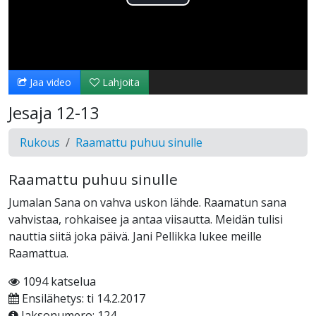
Toista
Video
Jaa video
Lahjoita
Jesaja 12-13
Rukous
Raamattu puhuu sinulle
Raamattu puhuu sinulle
Jumalan Sana on vahva uskon lähde. Raamatun sana
vahvistaa, rohkaisee ja antaa viisautta. Meidän tulisi
nauttia siitä joka päivä. Jani Pellikka lukee meille
Raamattua.
1094 katselua
Ensilähetys: ti 14.2.2017
Jaksonumero: 124