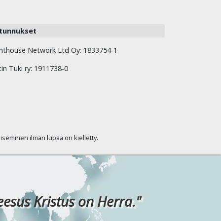
tunnukset
hthouse Network Ltd Oy: 1833754-1
tin Tuki ry: 1911738-0
kaiseminen ilman lupaa on kielletty.
eesus Kristus on Herra."