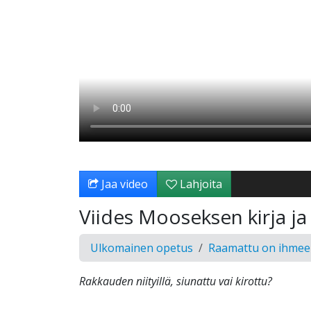
Jaa video
Lahjoita
Viides Mooseksen kirja 
Ulkomainen opetus
Raamattu on ihmeel
Rakkauden niityillä, siunattu vai kirottu?