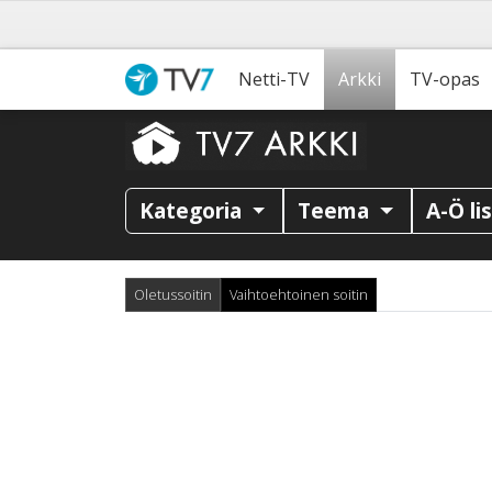
Netti-TV
Arkki
TV-opas
Kategoria
Teema
A-Ö li
Oletussoitin
Vaihtoehtoinen soitin