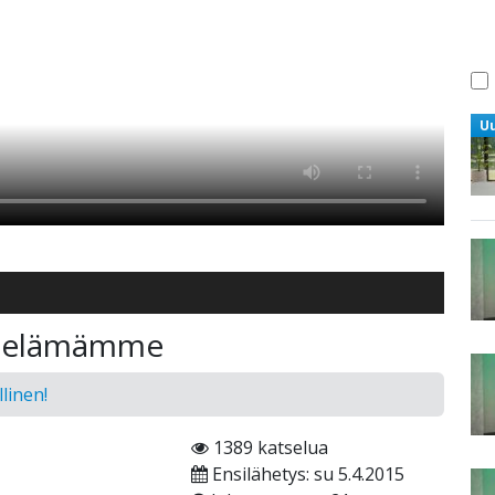
U
ja elämämme
linen!
1389 katselua
Ensilähetys: su 5.4.2015