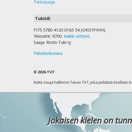
Tietosuoja
Tukitili
FI75 5780 4120 0163 54 (OKOYFIHH).
Yleisviite: 9700.
Kaikki viitteet
.
Saaja: Ristin Tuki ry
Palvelunkuvaus
© 2026 TV7
Näitä sivuja hallinnoi Taivas TV7, joka pidättää itsellään 
Jokaisen kielen on tunn