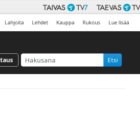
Lahjoita
Lehdet
Kauppa
Rukous
Lue lisää
staus
Etsi