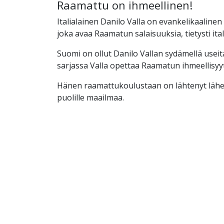
Raamattu on ihmeellinen!
Italialainen Danilo Valla on evankelikaaline
joka avaa Raamatun salaisuuksia, tietysti ital
Suomi on ollut Danilo Vallan sydämellä useit
sarjassa Valla opettaa Raamatun ihmeellisyyt
Hänen raamattukoulustaan on lähtenyt lähet
puolille maailmaa.