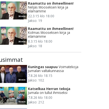
Raamattu on ihmeellinen!
Neljäs Mooseksen kirja ja
elämämme
22.3.15 klo 18.00
30 min
Jakso: 19
Raamattu on ihmeellinen!
Kolmas Mooseksen kirja ja
elämämme
8.3.15 klo 18.00
30 min
Jakso: 18
usimmat
Kuningas saapuu
Voimatekoja
Jumalan valtakunnassa
7.8.26 klo 18.15
Jakso: 102
30 min
Katselkaa Herran tekoja
Jumala on tullut ihmiseksi
7.8.26 klo 18.00
Jakso: 212
15 min