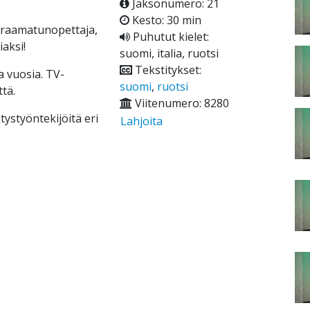
Jaksonumero: 21
Kesto: 30 min
n raamatunopettaja,
Puhutut kielet:
iaksi!
suomi, italia, ruotsi
Tekstitykset:
a vuosia. TV-
suomi
,
ruotsi
tä.
Viitenumero: 8280
ystyöntekijöitä eri
Lahjoita