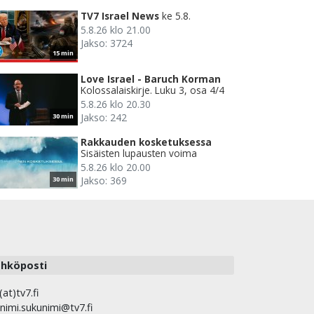
TV7 Israel News
ke 5.8.
5.8.26 klo 21.00
Jakso: 3724
15 min
Love Israel - Baruch Korman
Kolossalaiskirje. Luku 3, osa 4/4
5.8.26 klo 20.30
Jakso: 242
30 min
Rakkauden kosketuksessa
Sisäisten lupausten voima
5.8.26 klo 20.00
Jakso: 369
30 min
hköposti
(at)tv7.fi
nimi.sukunimi@tv7.fi