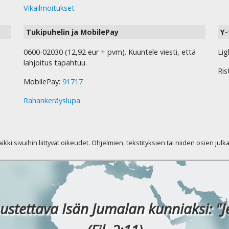
Vikailmoitukset
Tukipuhelin ja MobilePay
Y-
0600-02030 (12,92 eur + pvm). Kuuntele viesti, että
Lig
lahjoitus tapahtuu.
Ris
MobilePay:
91717
Rahankeräyslupa
kaikki sivuihin liittyvät oikeudet. Ohjelmien, tekstityksien tai niiden osien jul
ustettava Isän Jumalan kunniaksi: "J