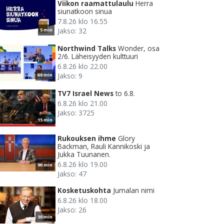
Viikon raamattulaulu
Herra
siunatkoon sinua
7.8.26 klo 16.55
Jakso: 32
5 min
Northwind Talks
Wonder, osa
2/6. Läheisyyden kulttuuri
6.8.26 klo 22.00
Jakso: 9
60 min
TV7 Israel News
to 6.8.
6.8.26 klo 21.00
Jakso: 3725
15 min
Rukouksen ihme
Glory
Backman, Rauli Kannikoski ja
Jukka Tuunanen.
6.8.26 klo 19.00
90 min
Jakso: 47
Kosketuskohta
Jumalan nimi
6.8.26 klo 18.00
Jakso: 26
30 min