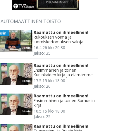
AUTOMAATTINEN TOISTO
Raamattu on ihmeellinen!
usin
Rukouksen voima ja
luomiskertomuksen saloja
16.4.26 klo 20.30
30 min
Jakso: 35
Raamattu on ihmeellinen!
Ensimmäinen ja toinen
Kuninkaiden kirja ja elämämme
17.5.15 klo 18.00
30 min
Jakso: 26
Raamattu on ihmeellinen!
Ensimmäinen ja toinen Samuelin
kirja
10.5.15 klo 18.00
30 min
Jakso: 25
Raamattu on ihmeellinen!
Tuomarien- ja Ruutin kirja