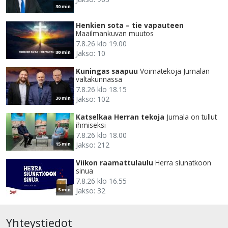
30 min
Henkien sota – tie vapauteen
Maailmankuvan muutos
7.8.26 klo 19.00
Jakso: 10
30 min
Kuningas saapuu
Voimatekoja Jumalan
valtakunnassa
7.8.26 klo 18.15
Jakso: 102
30 min
Katselkaa Herran tekoja
Jumala on tullut
ihmiseksi
7.8.26 klo 18.00
Jakso: 212
15 min
Viikon raamattulaulu
Herra siunatkoon
sinua
7.8.26 klo 16.55
Jakso: 32
5 min
Yhteystiedot