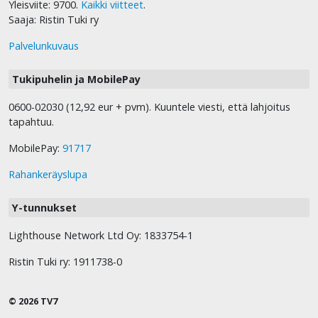
Yleisviite: 9700.
Kaikki viitteet
.
Saaja: Ristin Tuki ry
Palvelunkuvaus
Tukipuhelin ja MobilePay
0600-02030 (12,92 eur + pvm). Kuuntele viesti, että lahjoitus
tapahtuu.
MobilePay:
91717
Rahankeräyslupa
Y-tunnukset
Lighthouse Network Ltd Oy: 1833754-1
Ristin Tuki ry: 1911738-0
© 2026 TV7