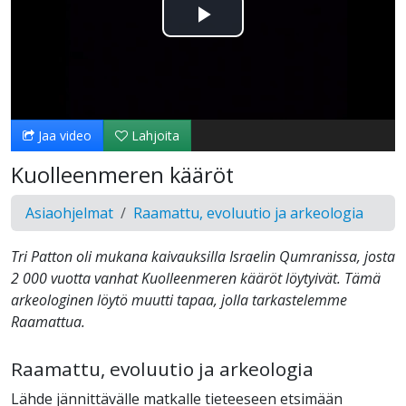
Toista
Video
Jaa video
Lahjoita
Kuolleenmeren kääröt
Asiaohjelmat
Raamattu, evoluutio ja arkeologia
Tri Patton oli mukana kaivauksilla Israelin Qumranissa, josta
2 000 vuotta vanhat Kuolleenmeren kääröt löytyivät. Tämä
arkeologinen löytö muutti tapaa, jolla tarkastelemme
Raamattua.
Raamattu, evoluutio ja arkeologia
Lähde jännittävälle matkalle tieteeseen etsimään