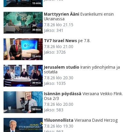
15 min
Marttyyrien Ääni
Evankeliumi ensin
Ukrainassa
7.8.26 klo 21.15
Jakso: 341
30 min
TV7 Israel News
pe 7.8.
7.8.26 klo 21.00
Jakso: 3726
15 min
Jerusalem studio
Iranin ydinohjelma ja
sotatila
7.8.26 klo 20.30
Jakso: 1035
30 min
Isännän pöydässä
Vieraana Veikko Flink.
Osa 2/3
7.8.26 klo 20.00
Jakso: 583
30 min
Yliluonnollista
Vieraana David Herzog
7.8.26 klo 19.30
Jakso: 963