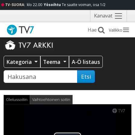
TV-SUORA:
klo 22.00
Yösoihtu
Te saatte voiman, osa 1/2
Näytä
Kanavat
valikko
Valikko
Kategoria
Teema
A-Ö listaus
Etsi
Oletussoitin
Vaihtoehtoinen soitin