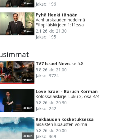
Jakso: 196
30 min
Pyhä Henki tänään
Vanhurskauden hedelmä
Filippiläiskirjeen 1:11:ssa
2.1.26 klo 21.30
30 min
Jakso: 195
usimmat
TV7 Israel News
ke 5.8.
5.8.26 klo 21.00
Jakso: 3724
15 min
Love Israel - Baruch Korman
Kolossalaiskirje. Luku 3, osa 4/4
5.8.26 klo 20.30
Jakso: 242
30 min
Rakkauden kosketuksessa
Sisäisten lupausten voima
5.8.26 klo 20.00
Jakso: 369
30 min