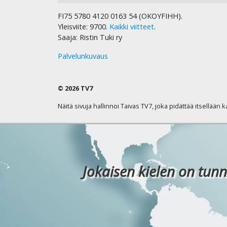
FI75 5780 4120 0163 54 (OKOYFIHH).
Yleisviite: 9700.
Kaikki viitteet
.
Saaja: Ristin Tuki ry
Palvelunkuvaus
© 2026 TV7
Näitä sivuja hallinnoi Taivas TV7, joka pidättää itsellään 
Jokaisen kielen on tunn