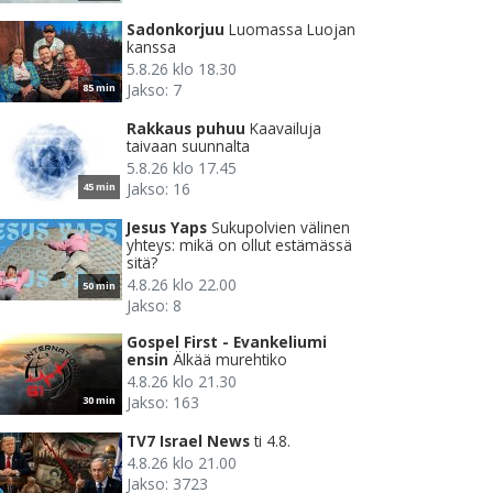
Sadonkorjuu
Luomassa Luojan
kanssa
5.8.26 klo 18.30
Jakso: 7
85 min
Rakkaus puhuu
Kaavailuja
taivaan suunnalta
5.8.26 klo 17.45
Jakso: 16
45 min
Jesus Yaps
Sukupolvien välinen
yhteys: mikä on ollut estämässä
sitä?
4.8.26 klo 22.00
50 min
Jakso: 8
Gospel First - Evankeliumi
ensin
Älkää murehtiko
4.8.26 klo 21.30
Jakso: 163
30 min
TV7 Israel News
ti 4.8.
4.8.26 klo 21.00
Jakso: 3723