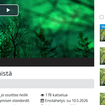
Toista
Video
U
istä
 ja osoittaa heille
178 katselua
tymisen standardit.
Ensilähetys: su 10.5.2026