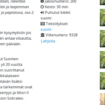
istaan, rakentaa
Jaksonumero: 200
ajien ja laajemman
Kesto: 30 min
 ja papistossa, osa 2.
Puhutut kielet:
suomi
Tekstitykset:
suomi
in kysymyksiin jos
Viitenumero: 9328
 antaa viisautta,
Lahjoita
een päivään.
lut Suomen
yli 20 vuotta
on suorittanut
ikkalaiseen
tävän lisäksi
sta tärkeimmät ovat
enyys ja liiton II
ion Sokrates-