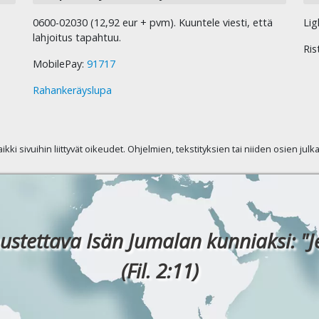
0600-02030 (12,92 eur + pvm). Kuuntele viesti, että
Lig
lahjoitus tapahtuu.
Ris
MobilePay:
91717
Rahankeräyslupa
kaikki sivuihin liittyvät oikeudet. Ohjelmien, tekstityksien tai niiden osien jul
ustettava Isän Jumalan kunniaksi: "J
(Fil. 2:11)