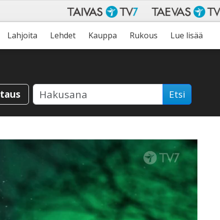
Lahjoita
Lehdet
Kauppa
Rukous
Lue lisää
staus
Etsi