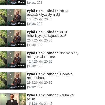
Jakso: 201
30 min
Pyhä Henki tänään
Edistä
eettistä käyttäytymistä
10.5.26 klo 20.30
Jakso: 200
30 min
Pyhä Henki tänään
Miksi
rehellisyys johtajuudessa?
26.4.26 klo 20.30
Jakso: 199
30 min
Pyhä Henki tänään
Näetkö sinä,
mitä Jumala näkee
12.4.26 klo 20.30
Jakso: 198
30 min
Pyhä Henki tänään
Tiedätkö,
mitä puhua?
29.3.26 klo 20.30
Jakso: 197
30 min
Pyhä Henki tänään
Rauha vai
pelko
16.1.26 klo 21.45