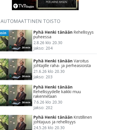
AUTOMAATTINEN TOISTO
Pyhä Henki tänään
Rehellisyys
usin
puheessa
2.8.26 klo 20.30
Jakso: 204
30 min
Pyhä Henki tänään
Varoitus
johtajille raha- ja perheasioista
21.6.26 klo 20.30
Jakso: 203
30 min
Pyhä Henki tänään
Rehellisyydelle kaikki muu
rakennetaan
7.6.26 klo 20.30
30 min
Jakso: 202
Pyhä Henki tänään
Kristillinen
johtajuus ja rehellisyys
24.5.26 klo 20.30