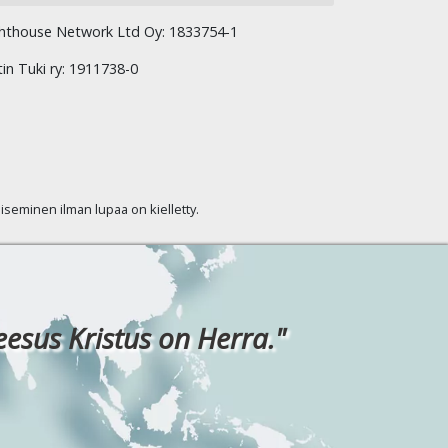
hthouse Network Ltd Oy: 1833754-1
tin Tuki ry: 1911738-0
kaiseminen ilman lupaa on kielletty.
eesus Kristus on Herra."