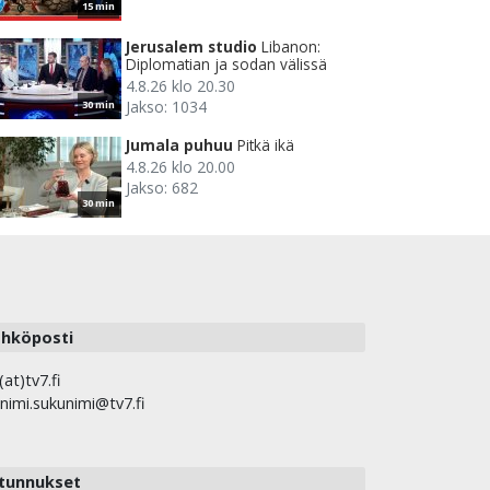
15 min
Jerusalem studio
Libanon:
Diplomatian ja sodan välissä
4.8.26 klo 20.30
Jakso: 1034
30 min
Jumala puhuu
Pitkä ikä
4.8.26 klo 20.00
Jakso: 682
30 min
hköposti
(at)tv7.fi
nimi.sukunimi@tv7.fi
tunnukset