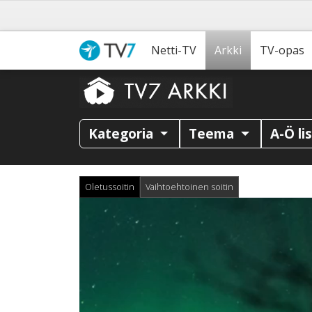
Netti-TV
Arkki
TV-opas
Kategoria
Teema
A-Ö li
Oletussoitin
Vaihtoehtoinen soitin