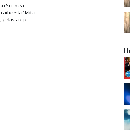
päri Suomea
 aiheesta ”Mitä
 pelastaa ja
U