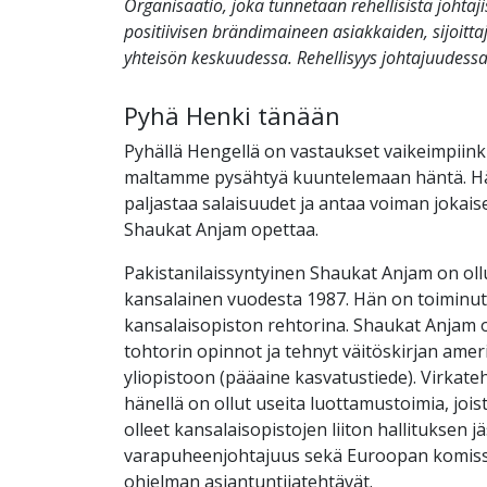
Organisaatio, joka tunnetaan rehellisistä johtaj
positiivisen brändimaineen asiakkaiden, sijoitt
yhteisön keskuudessa. Rehellisyys johtajuudessa
Pyhä Henki tänään
Pyhällä Hengellä on vastaukset vaikeimpiink
maltamme pysähtyä kuuntelemaan häntä. Hän
paljastaa salaisuudet ja antaa voiman jokais
Shaukat Anjam opettaa.
Pakistanilaissyntyinen Shaukat Anjam on ol
kansalainen vuodesta 1987. Hän on toiminut 
kansalaisopiston rehtorina. Shaukat Anjam 
tohtorin opinnot ja tehnyt väitöskirjan amer
yliopistoon (pääaine kasvatustiede). Virkateh
hänellä on ollut useita luottamustoimia, joi
olleet kansalaisopistojen liiton hallituksen jäs
varapuheenjohtajuus sekä Euroopan komiss
ohjelman asiantuntijatehtävät.