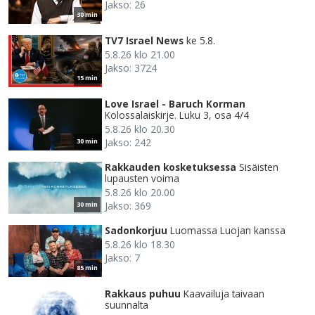
Jakso: 26
30 min
TV7 Israel News
ke 5.8.
5.8.26 klo 21.00
Jakso: 3724
15 min
Love Israel - Baruch Korman
Kolossalaiskirje. Luku 3, osa 4/4
5.8.26 klo 20.30
Jakso: 242
30 min
Rakkauden kosketuksessa
Sisäisten
lupausten voima
5.8.26 klo 20.00
Jakso: 369
30 min
Sadonkorjuu
Luomassa Luojan kanssa
5.8.26 klo 18.30
Jakso: 7
85 min
Rakkaus puhuu
Kaavailuja taivaan
suunnalta