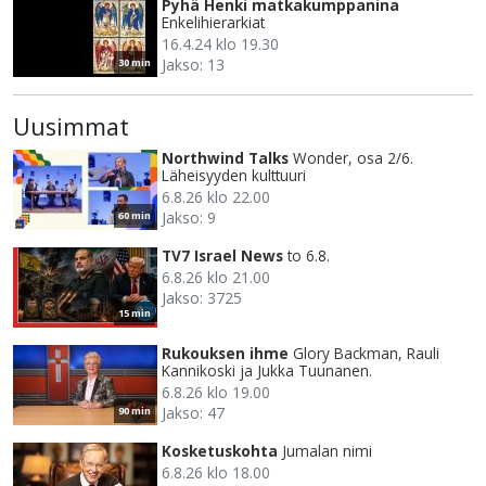
Pyhä Henki matkakumppanina
Enkelihierarkiat
16.4.24 klo 19.30
Jakso: 13
30 min
Uusimmat
Northwind Talks
Wonder, osa 2/6.
Läheisyyden kulttuuri
6.8.26 klo 22.00
Jakso: 9
60 min
TV7 Israel News
to 6.8.
6.8.26 klo 21.00
Jakso: 3725
15 min
Rukouksen ihme
Glory Backman, Rauli
Kannikoski ja Jukka Tuunanen.
6.8.26 klo 19.00
Jakso: 47
90 min
Kosketuskohta
Jumalan nimi
6.8.26 klo 18.00