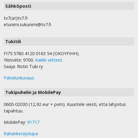
Sähköposti
tv7(at)tv7.fi
etunimi.sukunimi@tv7.fi
Tukitili
FI75 5780 4120 0163 54 (OKOYFIHH).
Yleisviite: 9700.
Kaikki viitteet
.
Saaja: Ristin Tuki ry
Palvelunkuvaus
Tukipuhelin ja MobilePay
0600-02030 (12,92 eur + pvm). Kuuntele viesti, että lahjoitus
tapahtuu.
MobilePay:
91717
Rahankeräyslupa