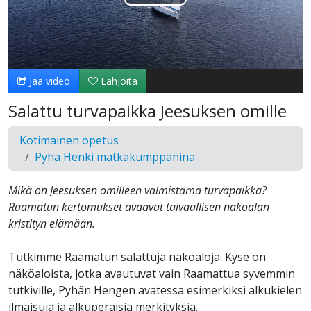
Toista
Video
Jaa video
Lahjoita
Salattu turvapaikka Jeesuksen omille
Kotimainen opetus
Pyhä Henki matkakumppanina
Mikä on Jeesuksen omilleen valmistama turvapaikka?
Raamatun kertomukset avaavat taivaallisen näköalan
kristityn elämään.
Tutkimme Raamatun salattuja näköaloja. Kyse on
näköaloista, jotka avautuvat vain Raamattua syvemmin
tutkiville, Pyhän Hengen avatessa esimerkiksi alkukielen
ilmaisuja ja alkuperäisiä merkityksiä.