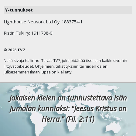
Y-tunnukset
Lighthouse Network Ltd Oy: 1833754-1
Ristin Tuki ry: 1911738-0
© 2026 TV7
Näitä sivuja hallinnoi Taivas TV7, joka pidättää itsellään kaikki sivuihin
liittyvät oikeudet. Ohjelmien, tekstityksien tai niiden osien
julkaiseminen ilman lupaa on kielletty.
Jokaisen kielen on tunnustettava Isän
Jumalan kunniaksi: "Jeesus Kristus on
Herra." (Fil. 2:11)