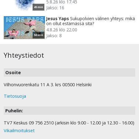
5.8.26 klo 17.45
Jakso: 16
45 min
Jesus Yaps
Sukupolvien välinen yhteys: mikä
on ollut estämässä sitä?
4.8.26 klo 22.00
Jakso: 8
50 min
Yhteystiedot
Osoite
Vilhonvuorenkatu 11 A 3. krs 00500 Helsinki
Tietosuoja
Puhelin:
TV7 Keskus 09 756 2510 (arkisin klo 9.00 - 12.00 ja 12.30 - 16.00)
Vikailmoitukset