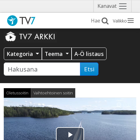
Näytä
Kanavat
valikko
Valikko
Kategoria
Teema
A-Ö listaus
Etsi
Oletussoitin
Vaihtoehtoinen soitin