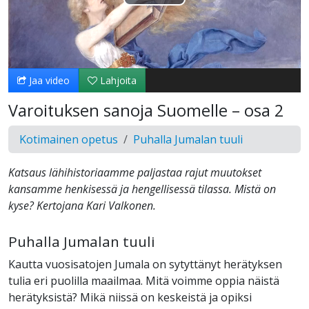
Toista
Video
Jaa video
Lahjoita
Varoituksen sanoja Suomelle – osa 2
Kotimainen opetus
Puhalla Jumalan tuuli
Katsaus lähihistoriaamme paljastaa rajut muutokset
kansamme henkisessä ja hengellisessä tilassa. Mistä on
kyse? Kertojana Kari Valkonen.
Puhalla Jumalan tuuli
Kautta vuosisatojen Jumala on sytyttänyt herätyksen
tulia eri puolilla maailmaa. Mitä voimme oppia näistä
herätyksistä? Mikä niissä on keskeistä ja opiksi