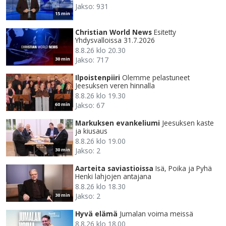
Jakso: 931
15 min
Christian World News
Esitetty
Yhdysvalloissa 31.7.2026
8.8.26 klo 20.30
Jakso: 717
30 min
Ilpoistenpiiri
Olemme pelastuneet
Jeesuksen veren hinnalla
8.8.26 klo 19.30
Jakso: 67
60 min
Markuksen evankeliumi
Jeesuksen kaste
ja kiusaus
8.8.26 klo 19.00
Jakso: 2
30 min
Aarteita saviastioissa
Isä, Poika ja Pyhä
Henki lahjojen antajana
8.8.26 klo 18.30
Jakso: 2
30 min
Hyvä elämä
Jumalan voima meissä
8.8.26 klo 18.00