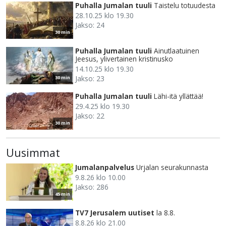
Puhalla Jumalan tuuli
Taistelu totuudesta
28.10.25 klo 19.30
Jakso: 24
30 min
Puhalla Jumalan tuuli
Ainutlaatuinen
Jeesus, ylivertainen kristinusko
14.10.25 klo 19.30
Jakso: 23
30 min
Puhalla Jumalan tuuli
Lähi-itä yllättää!
29.4.25 klo 19.30
Jakso: 22
30 min
Uusimmat
Jumalanpalvelus
Urjalan seurakunnasta
9.8.26 klo 10.00
Jakso: 286
45 min
TV7 Jerusalem uutiset
la 8.8.
8.8.26 klo 21.00