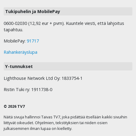
Tukipuhelin ja MobilePay
0600-02030 (12,92 eur + pvm). Kuuntele viesti, että lahjoitus
tapahtuu.
MobilePay:
91717
Rahankeräyslupa
Y-tunnukset
Lighthouse Network Ltd Oy: 1833754-1
Ristin Tuki ry: 1911738-0
© 2026 TV7
Näitä sivuja hallinnoi Taivas TV7, joka pidättää itsellään kaikki sivuihin
liittyvät oikeudet. Ohjelmien, tekstityksien tai niiden osien
julkaiseminen ilman lupaa on kielletty.