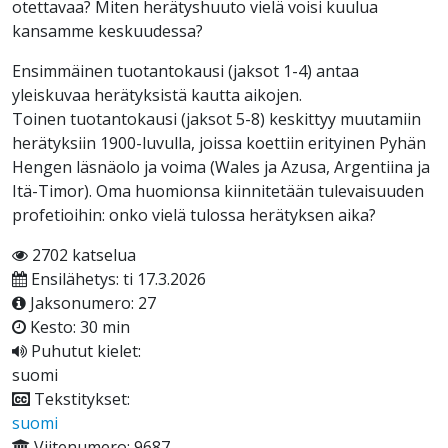
otettavaa? Miten herätyshuuto vielä voisi kuulua
kansamme keskuudessa?
Ensimmäinen tuotantokausi (jaksot 1-4) antaa
yleiskuvaa herätyksistä kautta aikojen.
Toinen tuotantokausi (jaksot 5-8) keskittyy muutamiin
herätyksiin 1900-luvulla, joissa koettiin erityinen Pyhän
Hengen läsnäolo ja voima (Wales ja Azusa, Argentiina ja
Itä-Timor). Oma huomionsa kiinnitetään tulevaisuuden
profetioihin: onko vielä tulossa herätyksen aika?
2702 katselua
Ensilähetys: ti 17.3.2026
Jaksonumero: 27
Kesto: 30 min
Puhutut kielet:
suomi
Tekstitykset:
suomi
Viitenumero: 9687