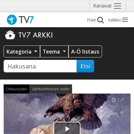
Näytä
Kanavat
valikko
Valikko
Kategoria
Teema
A-Ö listaus
Etsi
Oletussoitin
Vaihtoehtoinen soitin