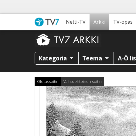
Netti-TV
Arkki
TV-opas
Kategoria
Teema
A-Ö li
Oletussoitin
Vaihtoehtoinen soitin