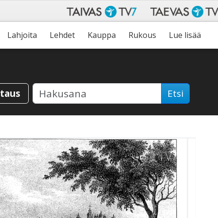
Lahjoita
Lehdet
Kauppa
Rukous
Lue lisää
staus
Etsi