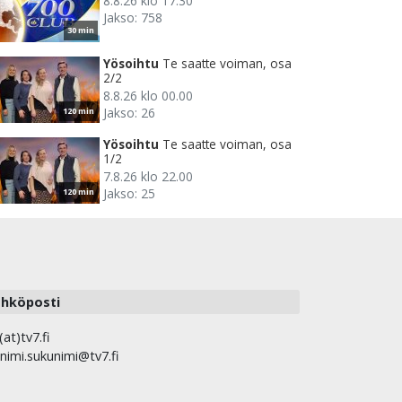
8.8.26 klo 17.30
Jakso: 758
30 min
Yösoihtu
Te saatte voiman, osa
2/2
8.8.26 klo 00.00
Jakso: 26
120 min
Yösoihtu
Te saatte voiman, osa
1/2
7.8.26 klo 22.00
Jakso: 25
120 min
hköposti
(at)tv7.fi
nimi.sukunimi@tv7.fi