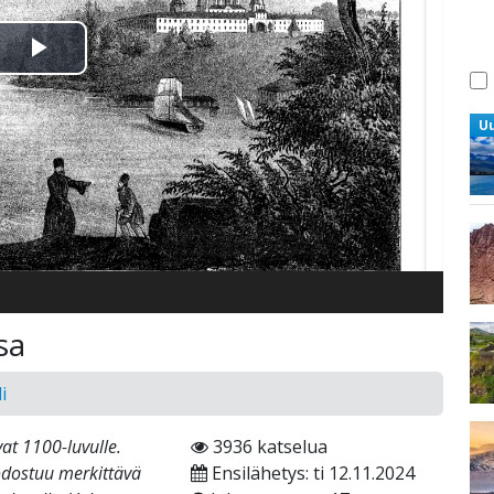
Toista
Video
U
sa
i
at 1100-luvulle.
3936 katselua
dostuu merkittävä
Ensilähetys: ti 12.11.2024