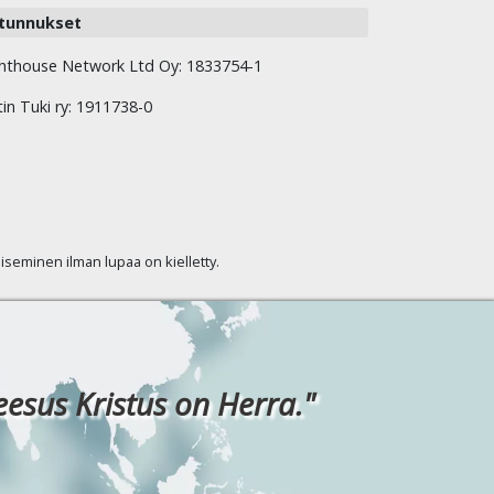
tunnukset
hthouse Network Ltd Oy: 1833754-1
tin Tuki ry: 1911738-0
kaiseminen ilman lupaa on kielletty.
eesus Kristus on Herra."