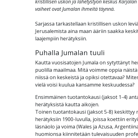
kristillisen uskon ja lähetystyön keskus Karjala
vaiheet ovat Jumalan ihmeitä täynnä.
Sarjassa tarkastellaan kristillisen uskon levi
Jerusalemista aina maan ääriin saakka keskit
laajempiin herätyksiin.
Puhalla Jumalan tuuli
Kautta vuosisatojen Jumala on sytyttänyt her
puolilla maailmaa. Mitä voimme oppia näistä
niissä on keskeistä ja opiksi otettavaa? Mit
vielä voisi kuulua kansamme keskuudessa?
Ensimmäinen tuotantokausi (jaksot 1-4) ant
herätyksistä kautta aikojen.
Toinen tuotantokausi (jaksot 5-8) keskittyy
herätyksiin 1900-luvulla, joissa koettiin er
läsnäolo ja voima (Wales ja Azusa, Argentiin
huomionsa kiinnitetään tulevaisuuden profet