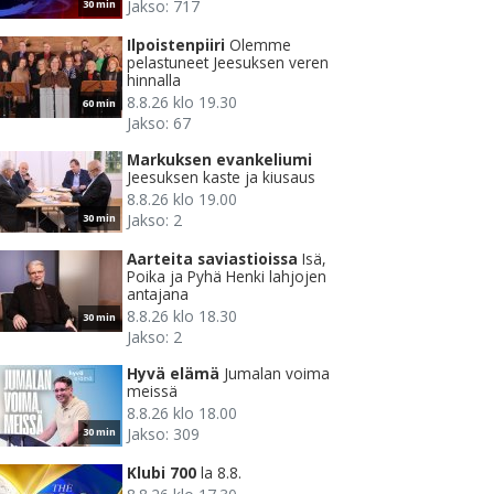
Jakso: 717
30 min
Ilpoistenpiiri
Olemme
pelastuneet Jeesuksen veren
hinnalla
8.8.26 klo 19.30
60 min
Jakso: 67
Markuksen evankeliumi
Jeesuksen kaste ja kiusaus
8.8.26 klo 19.00
Jakso: 2
30 min
Aarteita saviastioissa
Isä,
Poika ja Pyhä Henki lahjojen
antajana
8.8.26 klo 18.30
30 min
Jakso: 2
Hyvä elämä
Jumalan voima
meissä
8.8.26 klo 18.00
Jakso: 309
30 min
Klubi 700
la 8.8.