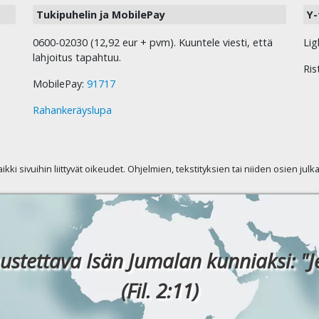
Tukipuhelin ja MobilePay
Y-
0600-02030 (12,92 eur + pvm). Kuuntele viesti, että
Lig
lahjoitus tapahtuu.
Ris
MobilePay:
91717
Rahankeräyslupa
kaikki sivuihin liittyvät oikeudet. Ohjelmien, tekstityksien tai niiden osien jul
ustettava Isän Jumalan kunniaksi: "J
(Fil. 2:11)