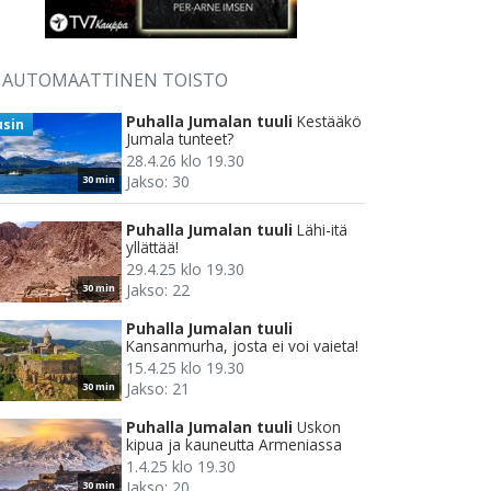
AUTOMAATTINEN TOISTO
Puhalla Jumalan tuuli
Kestääkö
usin
Jumala tunteet?
28.4.26 klo 19.30
Jakso: 30
30 min
Puhalla Jumalan tuuli
Lähi-itä
yllättää!
29.4.25 klo 19.30
Jakso: 22
30 min
Puhalla Jumalan tuuli
Kansanmurha, josta ei voi vaieta!
15.4.25 klo 19.30
Jakso: 21
30 min
Puhalla Jumalan tuuli
Uskon
kipua ja kauneutta Armeniassa
1.4.25 klo 19.30
Jakso: 20
30 min