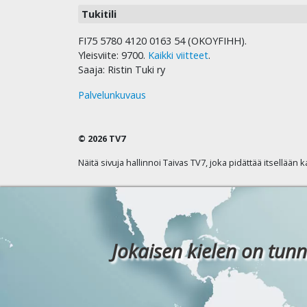
Tukitili
FI75 5780 4120 0163 54 (OKOYFIHH).
Yleisviite: 9700.
Kaikki viitteet
.
Saaja: Ristin Tuki ry
Palvelunkuvaus
© 2026 TV7
Näitä sivuja hallinnoi Taivas TV7, joka pidättää itsellään 
Jokaisen kielen on tunn