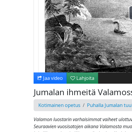
Jaa video
Lahjoita
Jumalan ihmeitä Valamos
Kotimainen opetus
Puhalla Jumalan tuul
Valamon luostarin varhaisimmat vaiheet ulottuv
Seuraavien vuosisatojen aikana Valamosta muo