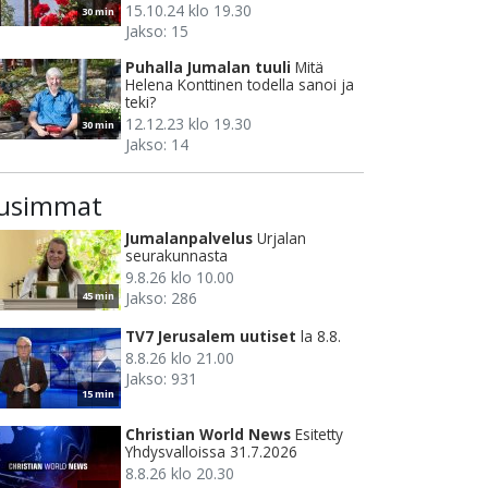
15.10.24 klo 19.30
30 min
Jakso: 15
Puhalla Jumalan tuuli
Mitä
Helena Konttinen todella sanoi ja
teki?
12.12.23 klo 19.30
30 min
Jakso: 14
usimmat
Jumalanpalvelus
Urjalan
seurakunnasta
9.8.26 klo 10.00
Jakso: 286
45 min
TV7 Jerusalem uutiset
la 8.8.
8.8.26 klo 21.00
Jakso: 931
15 min
Christian World News
Esitetty
Yhdysvalloissa 31.7.2026
8.8.26 klo 20.30