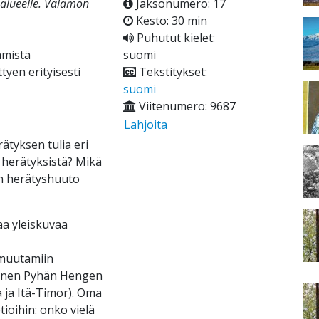
n alueelle. Valamon
Jaksonumero: 17
Kesto: 30 min
Puhutut kielet:
ämistä
suomi
tyen erityisesti
Tekstitykset:
suomi
Viitenumero: 9687
Lahjoita
ätyksen tulia eri
 herätyksistä? Mikä
en herätyshuuto
aa yleiskuvaa
 muutamiin
ityinen Pyhän Hengen
a ja Itä-Timor). Oma
ioihin: onko vielä