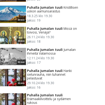
Puhalla Jumalan tuuli
Kristillisen
uskon aamunsarastus
18.3.25 klo 19.30
Jakso: 19
30 min
Puhalla Jumalan tuuli
Missä on
toivosi, Venäjä?
26.11.24 klo 19.30
Jakso: 18
30 min
Puhalla Jumalan tuuli
Jumalan
ihmeitä Valamossa
12.11.24 klo 19.30
Jakso: 17
30 min
Puhalla Jumalan tuuli
Hanki
sielunrauha, niin tuhannet
pelastuvat
29.10.24 klo 19.30
30 min
Jakso: 16
Puhalla Jumalan tuuli
Erämaakilvoittelu ja sydämen
rukous