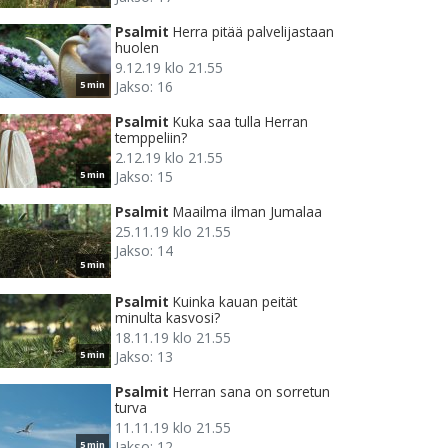
Psalmit
Herra pitää palvelijastaan
huolen
9.12.19 klo 21.55
Jakso: 16
5 min
Psalmit
Kuka saa tulla Herran
temppeliin?
2.12.19 klo 21.55
Jakso: 15
5 min
Psalmit
Maailma ilman Jumalaa
25.11.19 klo 21.55
Jakso: 14
5 min
Psalmit
Kuinka kauan peität
minulta kasvosi?
18.11.19 klo 21.55
Jakso: 13
5 min
Psalmit
Herran sana on sorretun
turva
11.11.19 klo 21.55
Jakso: 12
5 min