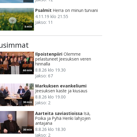
Psalmit
Herra on minun turvani
4.11.19 klo 21.55
Jakso: 11
5 min
usimmat
Ilpoistenpiiri
Olemme
pelastuneet Jeesuksen veren
hinnalla
8.8.26 klo 19.30
60 min
Jakso: 67
Markuksen evankeliumi
Jeesuksen kaste ja kiusaus
8.8.26 klo 19.00
Jakso: 2
30 min
Aarteita saviastioissa
Isä,
Poika ja Pyhä Henki lahjojen
antajana
8.8.26 klo 18.30
30 min
Jakso: 2