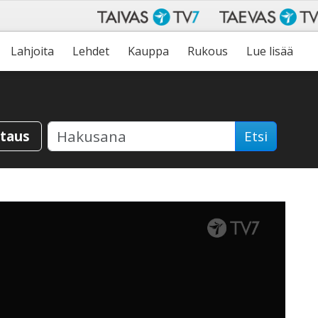
Lahjoita
Lehdet
Kauppa
Rukous
Lue lisää
staus
Etsi