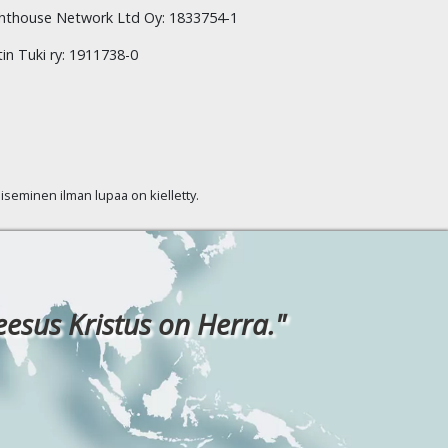
hthouse Network Ltd Oy: 1833754-1
tin Tuki ry: 1911738-0
kaiseminen ilman lupaa on kielletty.
eesus Kristus on Herra."