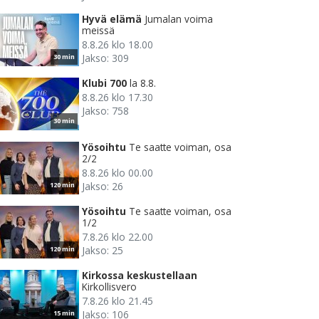
Hyvä elämä
Jumalan voima
meissä
8.8.26 klo 18.00
Jakso: 309
30 min
Klubi 700
la 8.8.
8.8.26 klo 17.30
Jakso: 758
30 min
Yösoihtu
Te saatte voiman, osa
2/2
8.8.26 klo 00.00
Jakso: 26
120 min
Yösoihtu
Te saatte voiman, osa
1/2
7.8.26 klo 22.00
Jakso: 25
120 min
Kirkossa keskustellaan
Kirkollisvero
7.8.26 klo 21.45
Jakso: 106
15 min