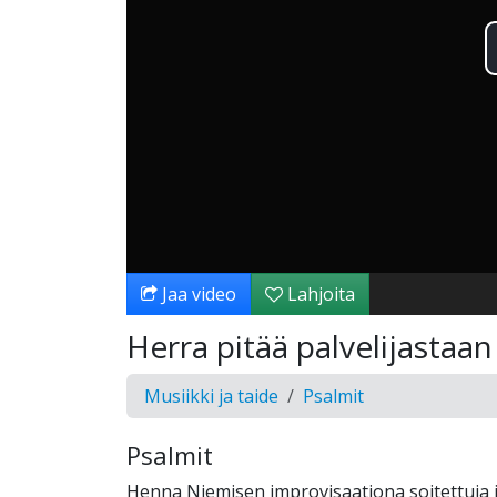
Jaa video
Lahjoita
Herra pitää palvelijastaa
Musiikki ja taide
Psalmit
Psalmit
Henna Niemisen improvisaationa soitettuja j