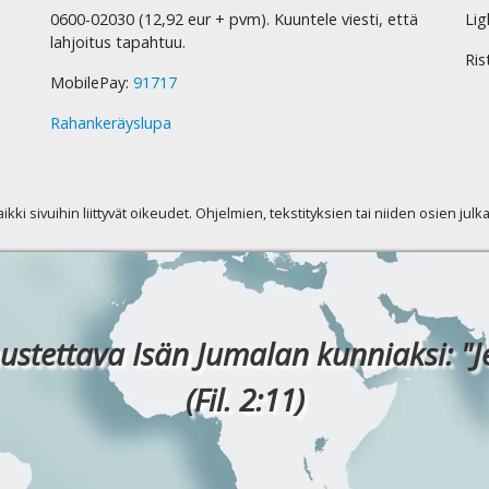
0600-02030 (12,92 eur + pvm). Kuuntele viesti, että
Lig
lahjoitus tapahtuu.
Ris
MobilePay:
91717
Rahankeräyslupa
kaikki sivuihin liittyvät oikeudet. Ohjelmien, tekstityksien tai niiden osien jul
ustettava Isän Jumalan kunniaksi: "J
(Fil. 2:11)