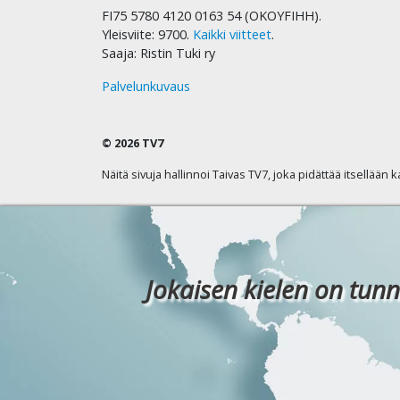
FI75 5780 4120 0163 54 (OKOYFIHH).
Yleisviite: 9700.
Kaikki viitteet
.
Saaja: Ristin Tuki ry
Palvelunkuvaus
© 2026 TV7
Näitä sivuja hallinnoi Taivas TV7, joka pidättää itsellään 
Jokaisen kielen on tunn