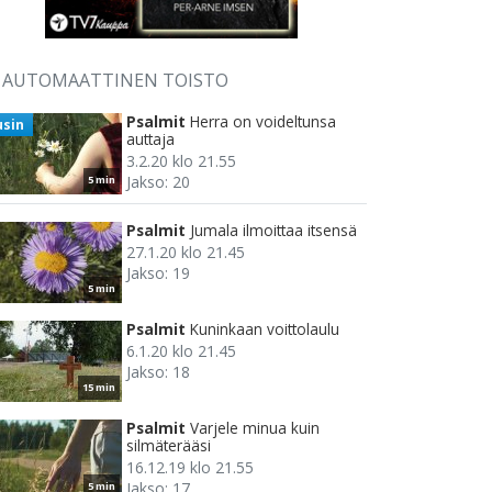
AUTOMAATTINEN TOISTO
Psalmit
Herra on voideltunsa
usin
auttaja
3.2.20 klo 21.55
Jakso: 20
5 min
Psalmit
Jumala ilmoittaa itsensä
27.1.20 klo 21.45
Jakso: 19
5 min
Psalmit
Kuninkaan voittolaulu
6.1.20 klo 21.45
Jakso: 18
15 min
Psalmit
Varjele minua kuin
silmäterääsi
16.12.19 klo 21.55
Jakso: 17
5 min