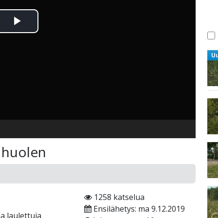
Toista
Video
U
n huolen
1258 katselua
Ensilähetys: ma 9.12.2019
a laulettuja