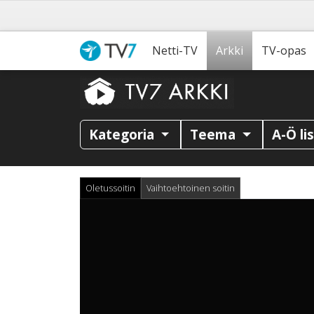
Netti-TV
Arkki
TV-opas
Kategoria
Teema
A-Ö li
Oletussoitin
Vaihtoehtoinen soitin