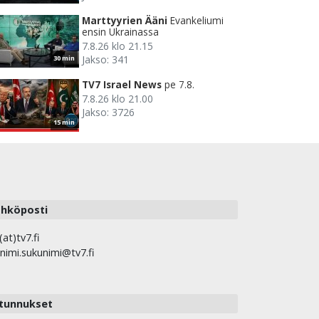
Marttyyrien Ääni
Evankeliumi
ensin Ukrainassa
7.8.26 klo 21.15
Jakso: 341
30 min
TV7 Israel News
pe 7.8.
7.8.26 klo 21.00
Jakso: 3726
15 min
hköposti
(at)tv7.fi
nimi.sukunimi@tv7.fi
tunnukset