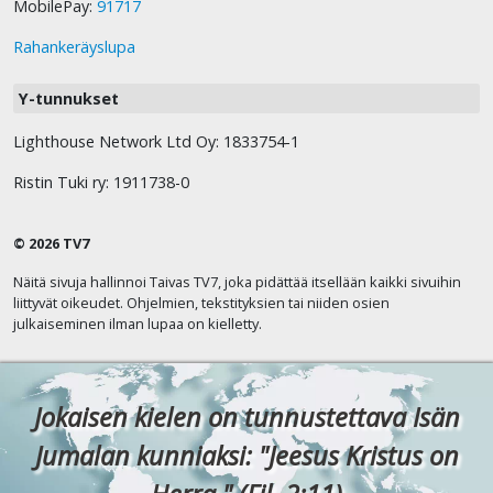
MobilePay:
91717
Rahankeräyslupa
Y-tunnukset
Lighthouse Network Ltd Oy: 1833754-1
Ristin Tuki ry: 1911738-0
© 2026 TV7
Näitä sivuja hallinnoi Taivas TV7, joka pidättää itsellään kaikki sivuihin
liittyvät oikeudet. Ohjelmien, tekstityksien tai niiden osien
julkaiseminen ilman lupaa on kielletty.
Jokaisen kielen on tunnustettava Isän
Jumalan kunniaksi: "Jeesus Kristus on