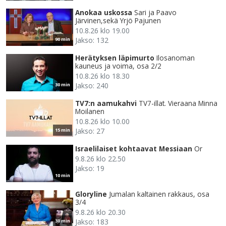
Anokaa uskossa
Sari ja Paavo
Järvinen,sekä Yrjö Pajunen
10.8.26 klo 19.00
Jakso: 132
90 min
Herätyksen läpimurto
Ilosanoman
kauneus ja voima, osa 2/2
10.8.26 klo 18.30
Jakso: 240
30 min
TV7:n aamukahvi
TV7-illat. Vieraana Minna
Moilanen
10.8.26 klo 10.00
Jakso: 27
15 min
Israelilaiset kohtaavat Messiaan
Or
9.8.26 klo 22.50
Jakso: 19
10 min
Gloryline
Jumalan kaltainen rakkaus, osa
3/4
9.8.26 klo 20.30
Jakso: 183
30 min