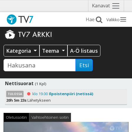
Näytä
Kanavat
valikko
Valikko
Kategoria
Teema
A-Ö listaus
Etsi
Nettisuorat
(1 Kpl)
klo 19.00
Ilpoistenpiiri (netissä)
TULOSSA
20h 5m 21s
Lähetykseen
Oletussoitin
Vaihtoehtoinen soitin