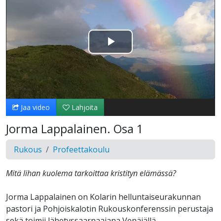
Toista
Video
Jaa video
Lahjoita
Jorma Lappalainen. Osa 1
Rukous
Profeettakoulu
Mitä lihan kuolema tarkoittaa kristityn elämässä?
Jorma Lappalainen on Kolarin helluntaiseurakunnan
pastori ja Pohjoiskalotin Rukouskonferenssin perustaja
sekä toimii lähetyssaarnaajana Venäjällä.