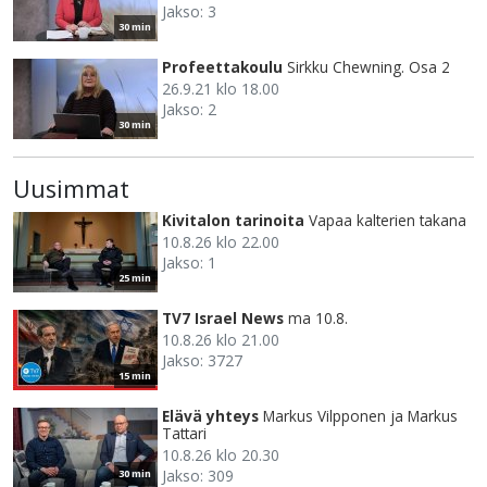
Jakso: 3
30 min
Profeettakoulu
Sirkku Chewning. Osa 2
26.9.21 klo 18.00
Jakso: 2
30 min
Uusimmat
Kivitalon tarinoita
Vapaa kalterien takana
10.8.26 klo 22.00
Jakso: 1
25 min
TV7 Israel News
ma 10.8.
10.8.26 klo 21.00
Jakso: 3727
15 min
Elävä yhteys
Markus Vilpponen ja Markus
Tattari
10.8.26 klo 20.30
Jakso: 309
30 min