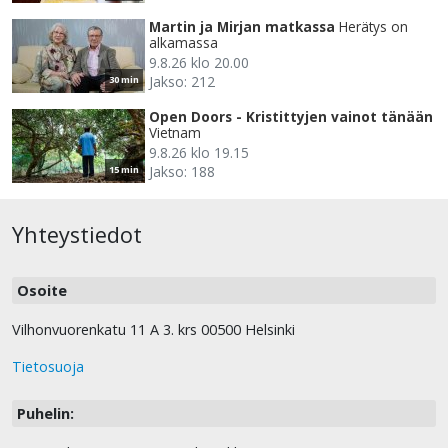
Martin ja Mirjan matkassa
Herätys on
alkamassa
9.8.26 klo 20.00
Jakso: 212
30 min
Open Doors - Kristittyjen vainot tänään
Vietnam
9.8.26 klo 19.15
Jakso: 188
15 min
Yhteystiedot
Osoite
Vilhonvuorenkatu 11 A 3. krs 00500 Helsinki
Tietosuoja
Puhelin: