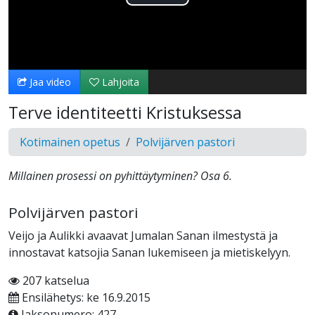
Toista
Video
Jaa video
Lahjoita
Terve identiteetti Kristuksessa
Kotimainen opetus
Polvijärven pastori
Millainen prosessi on pyhittäytyminen? Osa 6.
Polvijärven pastori
Veijo ja Aulikki avaavat Jumalan Sanan ilmestystä ja
innostavat katsojia Sanan lukemiseen ja mietiskelyyn.
207 katselua
Ensilähetys: ke 16.9.2015
Jaksonumero: 427