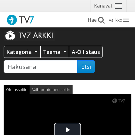
Näytä
Kanavat
valikko
Valikko
Kategoria
Teema
A-Ö listaus
Etsi
Oletussoitin
Vaihtoehtoinen soitin