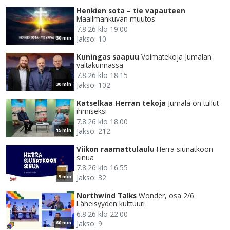
Henkien sota – tie vapauteen
Maailmankuvan muutos
7.8.26 klo 19.00
Jakso: 10
30 min
Kuningas saapuu
Voimatekoja Jumalan
valtakunnassa
7.8.26 klo 18.15
Jakso: 102
30 min
Katselkaa Herran tekoja
Jumala on tullut
ihmiseksi
7.8.26 klo 18.00
Jakso: 212
15 min
Viikon raamattulaulu
Herra siunatkoon
sinua
7.8.26 klo 16.55
Jakso: 32
5 min
Northwind Talks
Wonder, osa 2/6.
Läheisyyden kulttuuri
6.8.26 klo 22.00
Jakso: 9
60 min