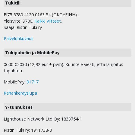
Tukitili
FI75 5780 4120 0163 54 (OKOYFIHH).
Yleisviite: 9700.
Kaikki viitteet
.
Saaja: Ristin Tuki ry
Palvelunkuvaus
Tukipuhelin ja MobilePay
0600-02030 (12,92 eur + pvm). Kuuntele viesti, että lahjoitus
tapahtuu.
MobilePay:
91717
Rahankeräyslupa
Y-tunnukset
Lighthouse Network Ltd Oy: 1833754-1
Ristin Tuki ry: 1911738-0