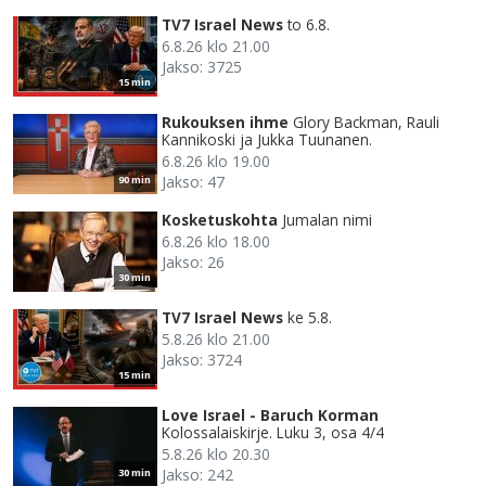
TV7 Israel News
to 6.8.
6.8.26 klo 21.00
Jakso: 3725
15 min
Rukouksen ihme
Glory Backman, Rauli
Kannikoski ja Jukka Tuunanen.
6.8.26 klo 19.00
Jakso: 47
90 min
Kosketuskohta
Jumalan nimi
6.8.26 klo 18.00
Jakso: 26
30 min
TV7 Israel News
ke 5.8.
5.8.26 klo 21.00
Jakso: 3724
15 min
Love Israel - Baruch Korman
Kolossalaiskirje. Luku 3, osa 4/4
5.8.26 klo 20.30
Jakso: 242
30 min