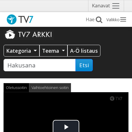
Näytä
Kanavat
valikko
Valikko
Kategoria
Teema
A-Ö listaus
Etsi
Oletussoitin
Vaihtoehtoinen soitin