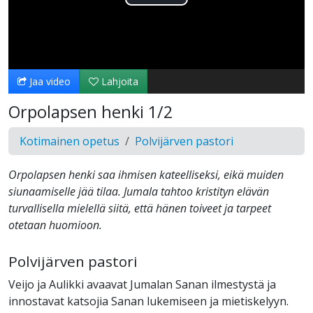
Toista
Video
Jaa video
Lahjoita
Orpolapsen henki 1/2
Kotimainen opetus
Polvijärven pastori
Orpolapsen henki saa ihmisen kateelliseksi, eikä muiden
siunaamiselle jää tilaa. Jumala tahtoo kristityn elävän
turvallisella mielellä siitä, että hänen toiveet ja tarpeet
otetaan huomioon.
Polvijärven pastori
Veijo ja Aulikki avaavat Jumalan Sanan ilmestystä ja
innostavat katsojia Sanan lukemiseen ja mietiskelyyn.