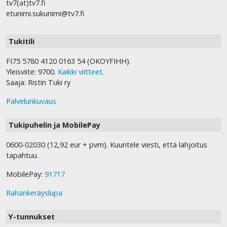
tv7(at)tv7.fi
etunimi.sukunimi@tv7.fi
Tukitili
FI75 5780 4120 0163 54 (OKOYFIHH).
Yleisviite: 9700.
Kaikki viitteet
.
Saaja: Ristin Tuki ry
Palvelunkuvaus
Tukipuhelin ja MobilePay
0600-02030 (12,92 eur + pvm). Kuuntele viesti, että lahjoitus
tapahtuu.
MobilePay:
91717
Rahankeräyslupa
Y-tunnukset