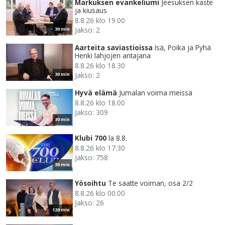
Markuksen evankeliumi
Jeesuksen kaste
ja kiusaus
8.8.26 klo 19.00
Jakso: 2
30 min
Aarteita saviastioissa
Isä, Poika ja Pyhä
Henki lahjojen antajana
8.8.26 klo 18.30
Jakso: 2
30 min
Hyvä elämä
Jumalan voima meissä
8.8.26 klo 18.00
Jakso: 309
30 min
Klubi 700
la 8.8.
8.8.26 klo 17.30
Jakso: 758
30 min
Yösoihtu
Te saatte voiman, osa 2/2
8.8.26 klo 00.00
Jakso: 26
120 min