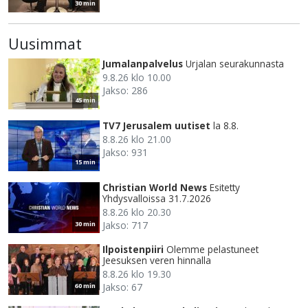
30 min
Uusimmat
Jumalanpalvelus
Urjalan seurakunnasta
9.8.26 klo 10.00
Jakso: 286
45 min
TV7 Jerusalem uutiset
la 8.8.
8.8.26 klo 21.00
Jakso: 931
15 min
Christian World News
Esitetty
Yhdysvalloissa 31.7.2026
8.8.26 klo 20.30
Jakso: 717
30 min
Ilpoistenpiiri
Olemme pelastuneet
Jeesuksen veren hinnalla
8.8.26 klo 19.30
Jakso: 67
60 min