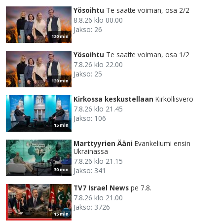
Yösoihtu
Te saatte voiman, osa 2/2
8.8.26 klo 00.00
Jakso: 26
120 min
Yösoihtu
Te saatte voiman, osa 1/2
7.8.26 klo 22.00
Jakso: 25
120 min
Kirkossa keskustellaan
Kirkollisvero
7.8.26 klo 21.45
Jakso: 106
15 min
Marttyyrien Ääni
Evankeliumi ensin
Ukrainassa
7.8.26 klo 21.15
Jakso: 341
30 min
TV7 Israel News
pe 7.8.
7.8.26 klo 21.00
Jakso: 3726
15 min