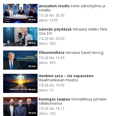
Jerusalem studio
Iranin ydinohjelma ja
sotatila
7.8.26 klo 20.30
Jakso: 1035
30 min
Isännän pöydässä
Vieraana Veikko Flink.
Osa 2/3
7.8.26 klo 20.00
Jakso: 583
30 min
Yliluonnollista
Vieraana David Herzog
7.8.26 klo 19.30
Jakso: 963
30 min
Henkien sota – tie vapauteen
Maailmankuvan muutos
7.8.26 klo 19.00
Jakso: 10
30 min
Kuningas saapuu
Voimatekoja Jumalan
valtakunnassa
7.8.26 klo 18.15
Jakso: 102
30 min