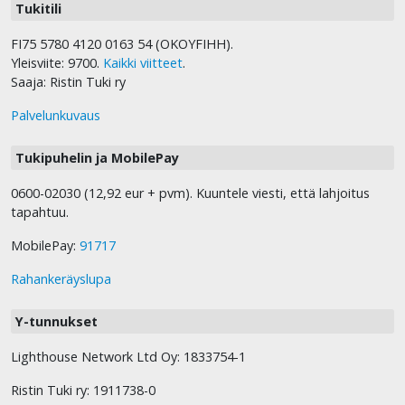
Tukitili
FI75 5780 4120 0163 54 (OKOYFIHH).
Yleisviite: 9700.
Kaikki viitteet
.
Saaja: Ristin Tuki ry
Palvelunkuvaus
Tukipuhelin ja MobilePay
0600-02030 (12,92 eur + pvm). Kuuntele viesti, että lahjoitus
tapahtuu.
MobilePay:
91717
Rahankeräyslupa
Y-tunnukset
Lighthouse Network Ltd Oy: 1833754-1
Ristin Tuki ry: 1911738-0