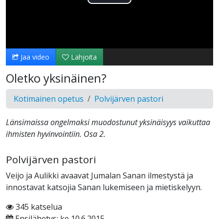
Toista
Video
Jaa video
Lahjoita
Oletko yksinäinen?
Kotimainen opetus
Polvijärven pastori
Länsimaissa ongelmaksi muodostunut yksinäisyys vaikuttaa
ihmisten hyvinvointiin. Osa 2.
Polvijärven pastori
Veijo ja Aulikki avaavat Jumalan Sanan ilmestystä ja
innostavat katsojia Sanan lukemiseen ja mietiskelyyn.
345 katselua
Ensilähetys: ke 10.6.2015