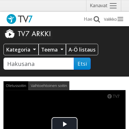
Näytä
Kanavat
valikko
Valikko
Kategoria
Teema
A-Ö listaus
Etsi
Oletussoitin
Vaihtoehtoinen soitin