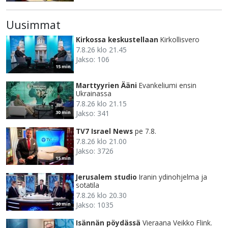
Uusimmat
Kirkossa keskustellaan
Kirkollisvero
7.8.26 klo 21.45
Jakso: 106
15 min
Marttyyrien Ääni
Evankeliumi ensin
Ukrainassa
7.8.26 klo 21.15
Jakso: 341
30 min
TV7 Israel News
pe 7.8.
7.8.26 klo 21.00
Jakso: 3726
15 min
Jerusalem studio
Iranin ydinohjelma ja
sotatila
7.8.26 klo 20.30
Jakso: 1035
30 min
Isännän pöydässä
Vieraana Veikko Flink.