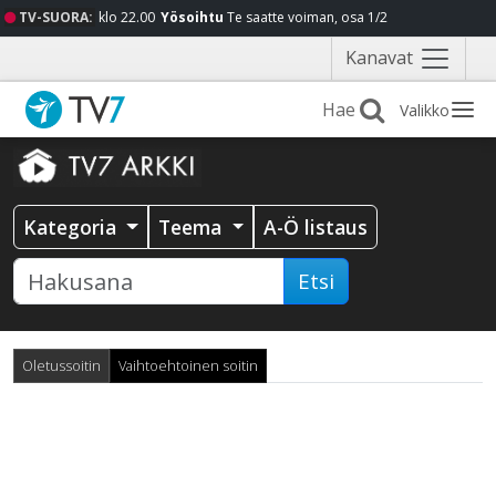
TV-SUORA:
klo 22.00
Yösoihtu
Te saatte voiman, osa 1/2
Näytä
Kanavat
valikko
Valikko
Kategoria
Teema
A-Ö listaus
Etsi
Oletussoitin
Vaihtoehtoinen soitin