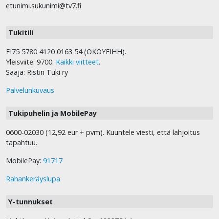
etunimi.sukunimi@tv7.fi
Tukitili
FI75 5780 4120 0163 54 (OKOYFIHH).
Yleisviite: 9700.
Kaikki viitteet
.
Saaja: Ristin Tuki ry
Palvelunkuvaus
Tukipuhelin ja MobilePay
0600-02030 (12,92 eur + pvm). Kuuntele viesti, että lahjoitus
tapahtuu.
MobilePay:
91717
Rahankeräyslupa
Y-tunnukset