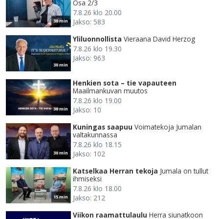
Osa 2/3
7.8.26 klo 20.00
Jakso: 583
30 min
Yliluonnollista
Vieraana David Herzog
7.8.26 klo 19.30
Jakso: 963
30 min
Henkien sota – tie vapauteen
Maailmankuvan muutos
7.8.26 klo 19.00
Jakso: 10
30 min
Kuningas saapuu
Voimatekoja Jumalan
valtakunnassa
7.8.26 klo 18.15
Jakso: 102
30 min
Katselkaa Herran tekoja
Jumala on tullut
ihmiseksi
7.8.26 klo 18.00
Jakso: 212
15 min
Viikon raamattulaulu
Herra siunatkoon