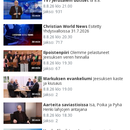
TV7 Jerusalem uutiset
la 8.8.
8.8.26 klo 21.00
Jakso: 931
15 min
Christian World News
Esitetty
Yhdysvalloissa 31.7.2026
8.8.26 klo 20.30
Jakso: 717
30 min
Ilpoistenpiiri
Olemme pelastuneet
Jeesuksen veren hinnalla
8.8.26 klo 19.30
Jakso: 67
60 min
Markuksen evankeliumi
Jeesuksen kaste
ja kiusaus
8.8.26 klo 19.00
Jakso: 2
30 min
Aarteita saviastioissa
Isä, Poika ja Pyhä
Henki lahjojen antajana
8.8.26 klo 18.30
Jakso: 2
30 min