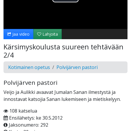
Toista
Video
Jaa video
Lahjoita
Kärsimyskoulusta suureen tehtävään
2/4
Kotimainen opetus
Polvijärven pastori
Polvijärven pastori
Veijo ja Aulikki avaavat Jumalan Sanan ilmestystä ja
innostavat katsojia Sanan lukemiseen ja mietiskelyyn.
108 katselua
Ensilähetys: ke 30.5.2012
Jaksonumero: 292