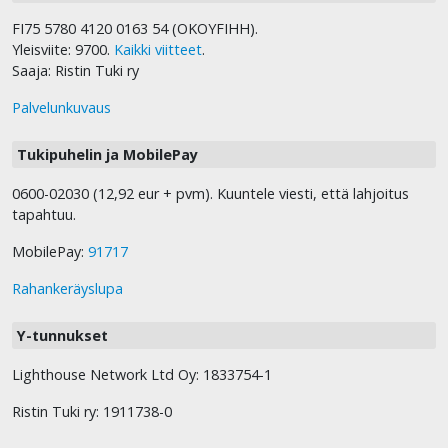
FI75 5780 4120 0163 54 (OKOYFIHH).
Yleisviite: 9700.
Kaikki viitteet
.
Saaja: Ristin Tuki ry
Palvelunkuvaus
Tukipuhelin ja MobilePay
0600-02030 (12,92 eur + pvm). Kuuntele viesti, että lahjoitus
tapahtuu.
MobilePay:
91717
Rahankeräyslupa
Y-tunnukset
Lighthouse Network Ltd Oy: 1833754-1
Ristin Tuki ry: 1911738-0