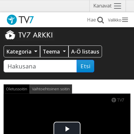
Näytä
Kanavat
valikko
Valikko
Kategoria
Teema
A-Ö listaus
Etsi
Oletussoitin
Vaihtoehtoinen soitin