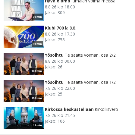
Hyvä elämä
Jumalan voima meissä
8.8.26 klo 18.00
Jakso: 309
30 min
Klubi 700
la 8.8.
8.8.26 klo 17.30
Jakso: 758
30 min
Yösoihtu
Te saatte voiman, osa 2/2
8.8.26 klo 00.00
Jakso: 26
120 min
Yösoihtu
Te saatte voiman, osa 1/2
7.8.26 klo 22.00
Jakso: 25
120 min
Kirkossa keskustellaan
Kirkollisvero
7.8.26 klo 21.45
Jakso: 106
15 min