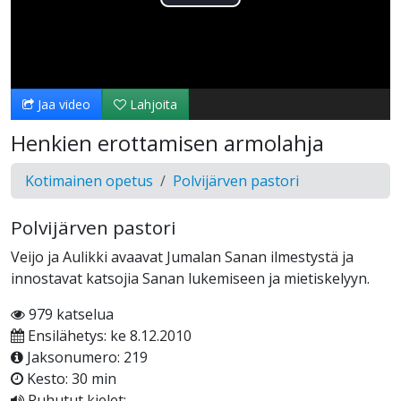
Toista
Video
Jaa video
Lahjoita
Henkien erottamisen armolahja
Kotimainen opetus
Polvijärven pastori
Polvijärven pastori
Veijo ja Aulikki avaavat Jumalan Sanan ilmestystä ja
innostavat katsojia Sanan lukemiseen ja mietiskelyyn.
979 katselua
Ensilähetys: ke 8.12.2010
Jaksonumero: 219
Kesto: 30 min
Puhutut kielet: