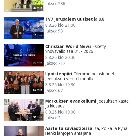
Jakso: 286
45 min
TV7 Jerusalem uutiset
la 8.8.
8.8.26 klo 21.00
Jakso: 931
15 min
Christian World News
Esitetty
Yhdysvalloissa 31.7.2026
8.8.26 klo 20.30
Jakso: 717
30 min
Ilpoistenpiiri
Olemme pelastuneet
Jeesuksen veren hinnalla
8.8.26 klo 19.30
Jakso: 67
60 min
Markuksen evankeliumi
Jeesuksen kaste
ja kiusaus
8.8.26 klo 19.00
Jakso: 2
30 min
Aarteita saviastioissa
Isä, Poika ja Pyhä
Henki lahjojen antajana