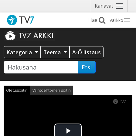
Näytä
Kanavat
valikko
Valikko
Kategoria
Teema
A-Ö listaus
Etsi
Oletussoitin
Vaihtoehtoinen soitin