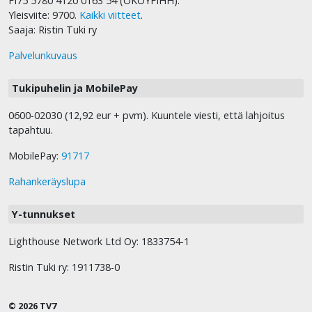
FI75 5780 4120 0163 54 (OKOYFIHH).
Yleisviite: 9700.
Kaikki viitteet
.
Saaja: Ristin Tuki ry
Palvelunkuvaus
Tukipuhelin ja MobilePay
0600-02030 (12,92 eur + pvm). Kuuntele viesti, että lahjoitus
tapahtuu.
MobilePay:
91717
Rahankeräyslupa
Y-tunnukset
Lighthouse Network Ltd Oy: 1833754-1
Ristin Tuki ry: 1911738-0
© 2026 TV7