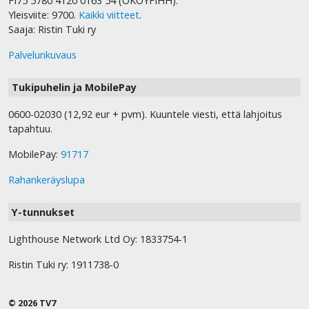
FI75 5780 4120 0163 54 (OKOYFIHH).
Yleisviite: 9700.
Kaikki viitteet
.
Saaja: Ristin Tuki ry
Palvelunkuvaus
Tukipuhelin ja MobilePay
0600-02030 (12,92 eur + pvm). Kuuntele viesti, että lahjoitus
tapahtuu.
MobilePay:
91717
Rahankeräyslupa
Y-tunnukset
Lighthouse Network Ltd Oy: 1833754-1
Ristin Tuki ry: 1911738-0
© 2026 TV7