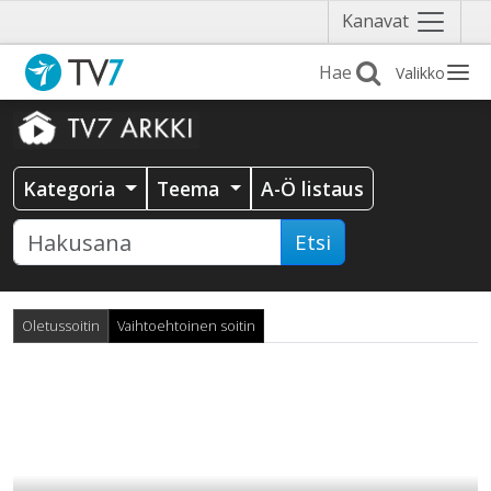
Näytä
Kanavat
valikko
Valikko
Kategoria
Teema
A-Ö listaus
Etsi
Oletussoitin
Vaihtoehtoinen soitin