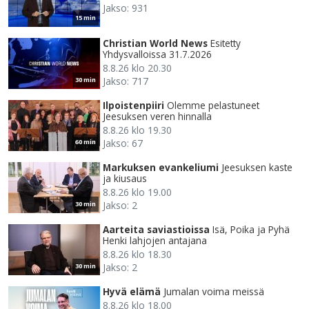
Jakso: 931
15 min
Christian World News
Esitetty
Yhdysvalloissa 31.7.2026
8.8.26 klo 20.30
Jakso: 717
30 min
Ilpoistenpiiri
Olemme pelastuneet
Jeesuksen veren hinnalla
8.8.26 klo 19.30
Jakso: 67
60 min
Markuksen evankeliumi
Jeesuksen kaste
ja kiusaus
8.8.26 klo 19.00
Jakso: 2
30 min
Aarteita saviastioissa
Isä, Poika ja Pyhä
Henki lahjojen antajana
8.8.26 klo 18.30
Jakso: 2
30 min
Hyvä elämä
Jumalan voima meissä
8.8.26 klo 18.00