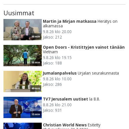
Uusimmat
Martin ja Mirjan matkassa
Herätys on
alkamassa
9.8.26 klo 20.00
Jakso: 212
30 min
Open Doors - Kristittyjen vainot tänään
Vietnam
9.8.26 klo 19.15
Jakso: 188
15 min
Jumalanpalvelus
Urjalan seurakunnasta
9.8.26 klo 10.00
Jakso: 286
45 min
TV7 Jerusalem uutiset
la 8.8.
8.8.26 klo 21.00
Jakso: 931
15 min
Christian World News
Esitetty