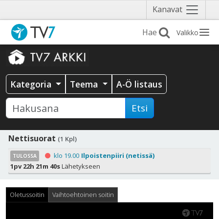
Näytä
Kanavat
valikko
Valikko
Kategoria
Teema
A-Ö listaus
Etsi
Nettisuorat
(1 Kpl)
klo 19.00
Ilpoistenpiiri (netissä)
TULOSSA
1pv 22h 21m 40s
Lähetykseen
Oletussoitin
Vaihtoehtoinen soitin