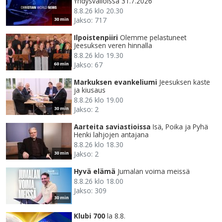
Yhdysvalloissa 31.7.2026
8.8.26 klo 20.30
Jakso: 717
30 min
Ilpoistenpiiri
Olemme pelastuneet
Jeesuksen veren hinnalla
8.8.26 klo 19.30
Jakso: 67
60 min
Markuksen evankeliumi
Jeesuksen kaste
ja kiusaus
8.8.26 klo 19.00
Jakso: 2
30 min
Aarteita saviastioissa
Isä, Poika ja Pyhä
Henki lahjojen antajana
8.8.26 klo 18.30
Jakso: 2
30 min
Hyvä elämä
Jumalan voima meissä
8.8.26 klo 18.00
Jakso: 309
30 min
Klubi 700
la 8.8.