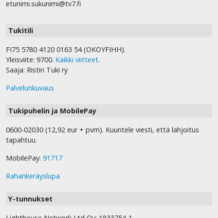
etunimi.sukunimi@tv7.fi
Tukitili
FI75 5780 4120 0163 54 (OKOYFIHH).
Yleisviite: 9700.
Kaikki viitteet
.
Saaja: Ristin Tuki ry
Palvelunkuvaus
Tukipuhelin ja MobilePay
0600-02030 (12,92 eur + pvm). Kuuntele viesti, että lahjoitus
tapahtuu.
MobilePay:
91717
Rahankeräyslupa
Y-tunnukset
Lighthouse Network Ltd Oy: 1833754-1