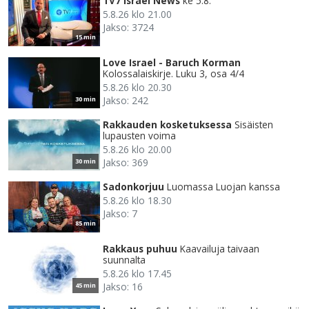
TV7 Israel News
ke 5.8.
5.8.26 klo 21.00
Jakso: 3724
15 min
Love Israel - Baruch Korman
Kolossalaiskirje. Luku 3, osa 4/4
5.8.26 klo 20.30
Jakso: 242
30 min
Rakkauden kosketuksessa
Sisäisten
lupausten voima
5.8.26 klo 20.00
Jakso: 369
30 min
Sadonkorjuu
Luomassa Luojan kanssa
5.8.26 klo 18.30
Jakso: 7
85 min
Rakkaus puhuu
Kaavailuja taivaan
suunnalta
5.8.26 klo 17.45
Jakso: 16
45 min