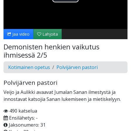
Toista
Video
Jaa video
Lahjoita
Demonisten henkien vaikutus
ihmisessä 2/5
Kotimainen opetus
Polvijärven pastori
Polvijärven pastori
Veijo ja Aulikki avaavat Jumalan Sanan ilmestystä ja
innostavat katsojia Sanan lukemiseen ja mietiskelyyn.
490 katselua
Ensilähetys: -
Jaksonumero: 31