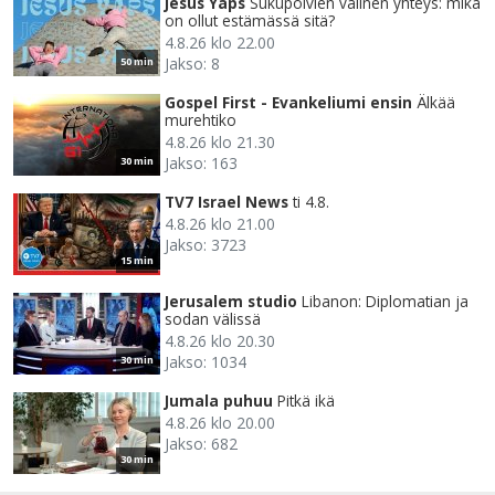
Jesus Yaps
Sukupolvien välinen yhteys: mikä
on ollut estämässä sitä?
4.8.26 klo 22.00
Jakso: 8
50 min
Gospel First - Evankeliumi ensin
Älkää
murehtiko
4.8.26 klo 21.30
Jakso: 163
30 min
TV7 Israel News
ti 4.8.
4.8.26 klo 21.00
Jakso: 3723
15 min
Jerusalem studio
Libanon: Diplomatian ja
sodan välissä
4.8.26 klo 20.30
Jakso: 1034
30 min
Jumala puhuu
Pitkä ikä
4.8.26 klo 20.00
Jakso: 682
30 min