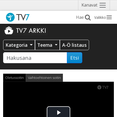
Näytä
Kanavat
valikko
Valikko
Kategoria
Teema
A-Ö listaus
Etsi
Oletussoitin
Vaihtoehtoinen soitin