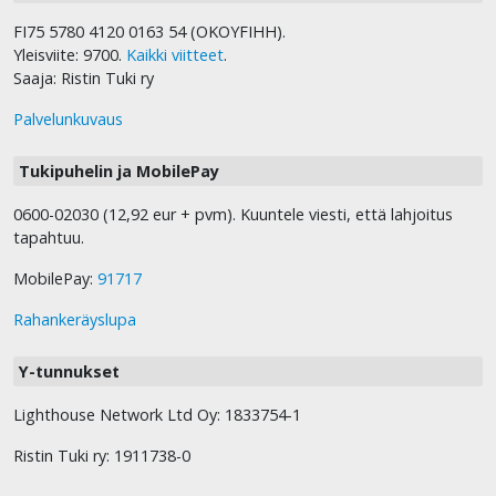
FI75 5780 4120 0163 54 (OKOYFIHH).
Yleisviite: 9700.
Kaikki viitteet
.
Saaja: Ristin Tuki ry
Palvelunkuvaus
Tukipuhelin ja MobilePay
0600-02030 (12,92 eur + pvm). Kuuntele viesti, että lahjoitus
tapahtuu.
MobilePay:
91717
Rahankeräyslupa
Y-tunnukset
Lighthouse Network Ltd Oy: 1833754-1
Ristin Tuki ry: 1911738-0