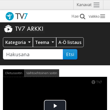
Näytä
Kanavat
valikko
Valikko
Kategoria
Teema
A-Ö listaus
Etsi
Oletussoitin
Vaihtoehtoinen soitin