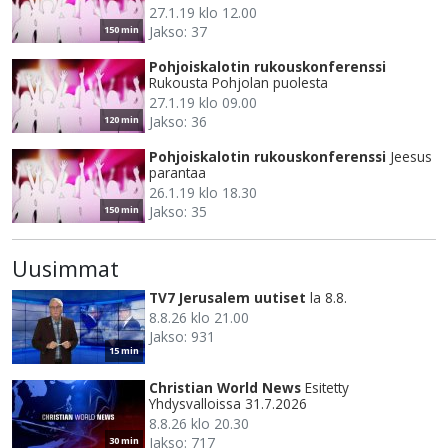
27.1.19 klo 12.00
Jakso: 37
150 min
Pohjoiskalotin rukouskonferenssi
Rukousta Pohjolan puolesta
27.1.19 klo 09.00
Jakso: 36
120 min
Pohjoiskalotin rukouskonferenssi
Jeesus
parantaa
26.1.19 klo 18.30
Jakso: 35
150 min
Uusimmat
TV7 Jerusalem uutiset
la 8.8.
8.8.26 klo 21.00
Jakso: 931
15 min
Christian World News
Esitetty
Yhdysvalloissa 31.7.2026
8.8.26 klo 20.30
Jakso: 717
30 min