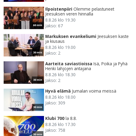
Ilpoistenpiiri
Olemme pelastuneet
Jeesuksen veren hinnalla
8.8.26 klo 19.30
Jakso: 67
60 min
Markuksen evankeliumi
Jeesuksen kaste
ja kiusaus
8.8.26 klo 19.00
Jakso: 2
30 min
Aarteita saviastioissa
Isä, Poika ja Pyhä
Henki lahjojen antajana
8.8.26 klo 18.30
Jakso: 2
30 min
Hyvä elämä
Jumalan voima meissä
8.8.26 klo 18.00
Jakso: 309
30 min
Klubi 700
la 8.8.
8.8.26 klo 17.30
Jakso: 758
30 min