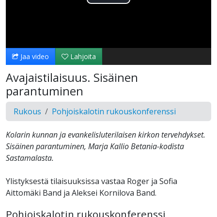
Toista
Video
Jaa video
Lahjoita
Avajaistilaisuus. Sisäinen
parantuminen
Rukous
Pohjoiskalotin rukouskonferenssi
Kolarin kunnan ja evankelisluterilaisen kirkon tervehdykset.
Sisäinen parantuminen, Marja Kallio Betania-kodista
Sastamalasta.
Ylistyksestä tilaisuuksissa vastaa Roger ja Sofia
Aittomäki Band ja Aleksei Kornilova Band.
Pohjoiskalotin rukouskonferenssi