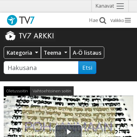
Näytä
Kanavat
valikko
Valikko
Kategoria
Teema
A-Ö listaus
Etsi
Oletussoitin
Vaihtoehtoinen soitin