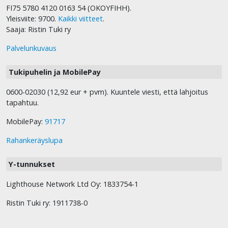
FI75 5780 4120 0163 54 (OKOYFIHH).
Yleisviite: 9700.
Kaikki viitteet
.
Saaja: Ristin Tuki ry
Palvelunkuvaus
Tukipuhelin ja MobilePay
0600-02030 (12,92 eur + pvm). Kuuntele viesti, että lahjoitus
tapahtuu.
MobilePay:
91717
Rahankeräyslupa
Y-tunnukset
Lighthouse Network Ltd Oy: 1833754-1
Ristin Tuki ry: 1911738-0