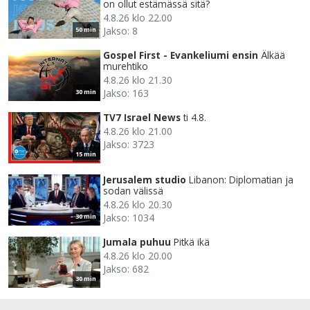
on ollut estämässä sitä?
4.8.26 klo 22.00
Jakso: 8
50 min
Gospel First - Evankeliumi ensin
Älkää
murehtiko
4.8.26 klo 21.30
Jakso: 163
30 min
TV7 Israel News
ti 4.8.
4.8.26 klo 21.00
Jakso: 3723
15 min
Jerusalem studio
Libanon: Diplomatian ja
sodan välissä
4.8.26 klo 20.30
Jakso: 1034
30 min
Jumala puhuu
Pitkä ikä
4.8.26 klo 20.00
Jakso: 682
30 min