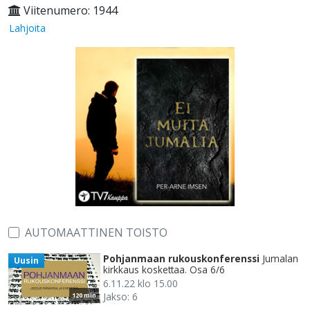
Viitenumero: 1944
Lahjoita
AUTOMAATTINEN TOISTO
Pohjanmaan rukouskonferenssi
Jumalan
Uusin
kirkkaus koskettaa. Osa 6/6
6.11.22 klo 15.00
Jakso: 6
120 min