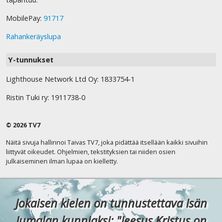
MobilePay:
91717
Rahankeräyslupa
Y-tunnukset
Lighthouse Network Ltd Oy: 1833754-1
Ristin Tuki ry: 1911738-0
© 2026 TV7
Näitä sivuja hallinnoi Taivas TV7, joka pidättää itsellään kaikki sivuihin
liittyvät oikeudet. Ohjelmien, tekstityksien tai niiden osien
julkaiseminen ilman lupaa on kielletty.
Jokaisen kielen on tunnustettava Isän
Jumalan kunniaksi: "Jeesus Kristus on