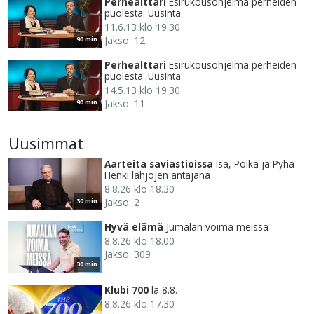
Perhealttari
Esirukousohjelma perheiden
puolesta. Uusinta
11.6.13 klo 19.30
Jakso: 12
90 min
Perhealttari
Esirukousohjelma perheiden
puolesta. Uusinta
14.5.13 klo 19.30
Jakso: 11
90 min
Uusimmat
Aarteita saviastioissa
Isä, Poika ja Pyhä
Henki lahjojen antajana
8.8.26 klo 18.30
Jakso: 2
30 min
Hyvä elämä
Jumalan voima meissä
8.8.26 klo 18.00
Jakso: 309
30 min
Klubi 700
la 8.8.
8.8.26 klo 17.30