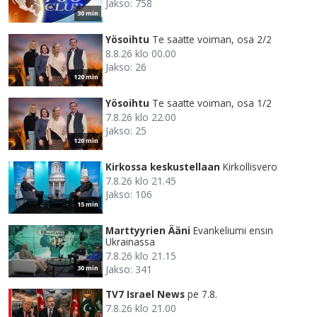
Jakso: 758
30 min
Yösoihtu
Te saatte voiman, osa 2/2
8.8.26 klo 00.00
Jakso: 26
120 min
Yösoihtu
Te saatte voiman, osa 1/2
7.8.26 klo 22.00
Jakso: 25
120 min
Kirkossa keskustellaan
Kirkollisvero
7.8.26 klo 21.45
Jakso: 106
15 min
Marttyyrien Ääni
Evankeliumi ensin
Ukrainassa
7.8.26 klo 21.15
Jakso: 341
30 min
TV7 Israel News
pe 7.8.
7.8.26 klo 21.00