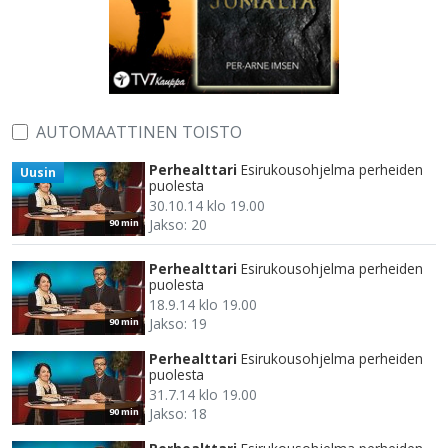
AUTOMAATTINEN TOISTO
Perhealttari
Esirukousohjelma perheiden
Uusin
puolesta
30.10.14 klo 19.00
Jakso: 20
90 min
Perhealttari
Esirukousohjelma perheiden
puolesta
18.9.14 klo 19.00
Jakso: 19
90 min
Perhealttari
Esirukousohjelma perheiden
puolesta
31.7.14 klo 19.00
Jakso: 18
90 min