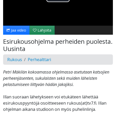
Toista
Video
Jaa video
Lahjoita
Esirukousohjelma perheiden puolesta.
Uusinta
Rukous
Perhealttari
Petri Mäkilän kokoamassa ohjelmassa asetutaan katsojien
perheenjäsenten, sukulaisten sekä muiden läheisten
pelastumiseen liittyvän hädän jakajiksi.
Illan suoraan lähetykseen voi etukäteen lähettää
esirukouspyyntöjä osoitteeseen rukous(at)tv7.fi. Illan
ohjelman aikana studioon on myös puhelinlinja.