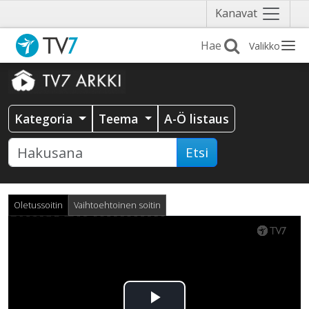
Näytä
Kanavat
valikko
Valikko
Kategoria
Teema
A-Ö listaus
Etsi
Oletussoitin
Vaihtoehtoinen soitin