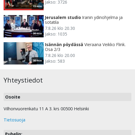
Jakso: 3726
15 min
Jerusalem studio
Iranin ydinohjelma ja
sotatila
7.8.26 klo 20.30
Jakso: 1035
30 min
Isännän pöydässä
Vieraana Veikko Flink.
Osa 2/3
7.8.26 klo 20.00
Jakso: 583
30 min
Yhteystiedot
Osoite
Vilhonvuorenkatu 11 A 3. krs 00500 Helsinki
Tietosuoja
Puhelin: