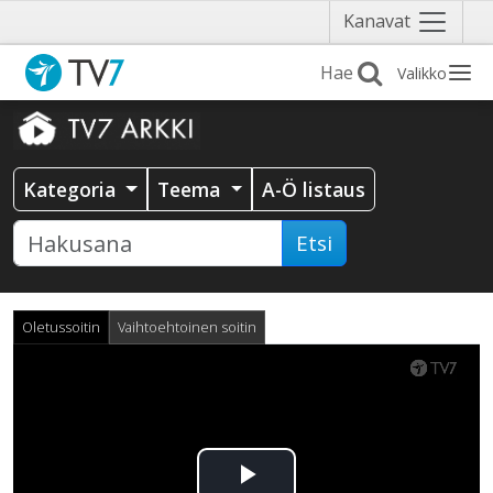
Näytä
Kanavat
valikko
Valikko
Kategoria
Teema
A-Ö listaus
Etsi
Oletussoitin
Vaihtoehtoinen soitin