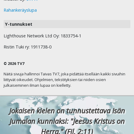
Rahankeräyslupa
Y-tunnukset
Lighthouse Network Ltd Oy: 1833754-1
Ristin Tuki ry: 1911738-0
© 2026 TV7
Näitä sivuja hallinnoi Taivas TV7, joka pidättää itsellään kaikki sivuihin
liittyvät oikeudet. Ohjelmien, tekstityksien tai niiden osien
julkaiseminen ilman lupaa on kielletty.
Jokaisen kielen on tunnustettava Isän
Jumalan kunniaksi: "Jeesus Kristus on
Herra." (Fil. 2:11)