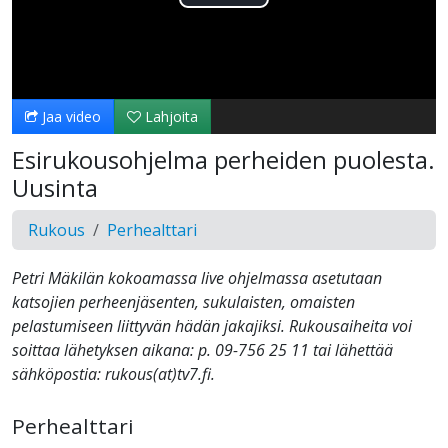
Toista
Video
Jaa video
Lahjoita
Esirukousohjelma perheiden puolesta.
Uusinta
Rukous
Perhealttari
Petri Mäkilän kokoamassa live ohjelmassa asetutaan
katsojien perheenjäsenten, sukulaisten, omaisten
pelastumiseen liittyvän hädän jakajiksi. Rukousaiheita voi
soittaa lähetyksen aikana: p. 09-756 25 11 tai lähettää
sähköpostia: rukous(at)tv7.fi.
Perhealttari