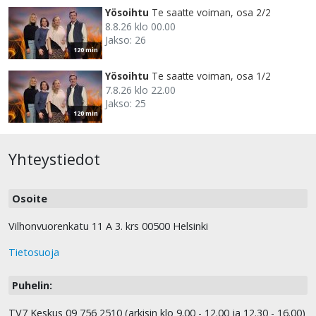
Yösoihtu
Te saatte voiman, osa 2/2
8.8.26 klo 00.00
Jakso: 26
120 min
Yösoihtu
Te saatte voiman, osa 1/2
7.8.26 klo 22.00
Jakso: 25
120 min
Yhteystiedot
Osoite
Vilhonvuorenkatu 11 A 3. krs 00500 Helsinki
Tietosuoja
Puhelin:
TV7 Keskus 09 756 2510 (arkisin klo 9.00 - 12.00 ja 12.30 - 16.00)