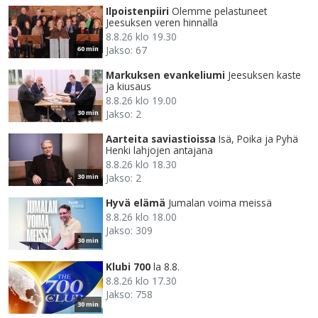
Ilpoistenpiiri
Olemme pelastuneet
Jeesuksen veren hinnalla
8.8.26 klo 19.30
Jakso: 67
60 min
Markuksen evankeliumi
Jeesuksen kaste
ja kiusaus
8.8.26 klo 19.00
Jakso: 2
30 min
Aarteita saviastioissa
Isä, Poika ja Pyhä
Henki lahjojen antajana
8.8.26 klo 18.30
Jakso: 2
30 min
Hyvä elämä
Jumalan voima meissä
8.8.26 klo 18.00
Jakso: 309
30 min
Klubi 700
la 8.8.
8.8.26 klo 17.30
Jakso: 758
30 min