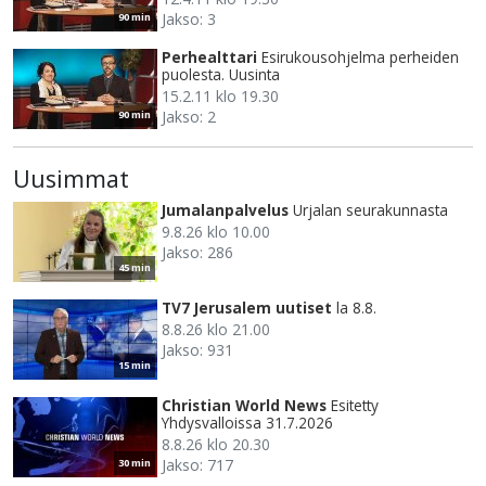
Jakso: 3
90 min
Perhealttari
Esirukousohjelma perheiden
puolesta. Uusinta
15.2.11 klo 19.30
Jakso: 2
90 min
Uusimmat
Jumalanpalvelus
Urjalan seurakunnasta
9.8.26 klo 10.00
Jakso: 286
45 min
TV7 Jerusalem uutiset
la 8.8.
8.8.26 klo 21.00
Jakso: 931
15 min
Christian World News
Esitetty
Yhdysvalloissa 31.7.2026
8.8.26 klo 20.30
Jakso: 717
30 min