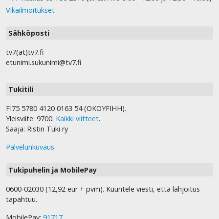
Vikailmoitukset
Sähköposti
tv7(at)tv7.fi
etunimi.sukunimi@tv7.fi
Tukitili
FI75 5780 4120 0163 54 (OKOYFIHH).
Yleisviite: 9700.
Kaikki viitteet
.
Saaja: Ristin Tuki ry
Palvelunkuvaus
Tukipuhelin ja MobilePay
0600-02030 (12,92 eur + pvm). Kuuntele viesti, että lahjoitus
tapahtuu.
MobilePay:
91717