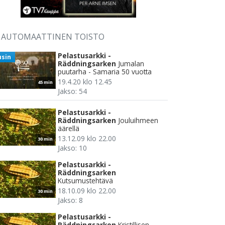
AUTOMAATTINEN TOISTO
Pelastusarkki -
usin
Räddningsarken
Jumalan
puutarha - Samaria 50 vuotta
19.4.20 klo 12.45
45 min
Jakso: 54
Pelastusarkki -
Räddningsarken
Jouluihmeen
äärellä
13.12.09 klo 22.00
30 min
Jakso: 10
Pelastusarkki -
Räddningsarken
Kutsumustehtävä
18.10.09 klo 22.00
30 min
Jakso: 8
Pelastusarkki -
Räddningsarken
Kristillisen