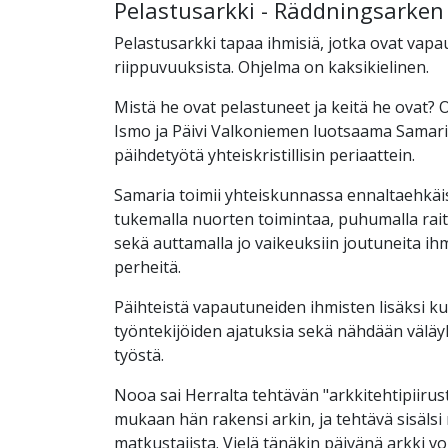
Pelastusarkki - Räddningsarken
Pelastusarkki tapaa ihmisiä, jotka ovat vap
riippuvuuksista. Ohjelma on kaksikielinen.
Mistä he ovat pelastuneet ja keitä he ovat?
Ismo ja Päivi Valkoniemen luotsaama Samaria
päihdetyötä yhteiskristillisin periaattein.
Samaria toimii yhteiskunnassa ennaltaehkäi
tukemalla nuorten toimintaa, puhumalla rait
sekä auttamalla jo vaikeuksiin joutuneita ihm
perheitä.
Päihteistä vapautuneiden ihmisten lisäksi k
työntekijöiden ajatuksia sekä nähdään välä
työstä.
Nooa sai Herralta tehtävän "arkkitehtipiirus
mukaan hän rakensi arkin, ja tehtävä sisälsi
matkustajista. Vielä tänäkin päivänä arkki vo