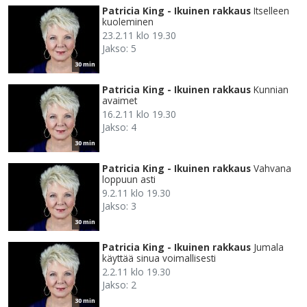
Patricia King - Ikuinen rakkaus
Itselleen
kuoleminen
23.2.11 klo 19.30
Jakso: 5
30 min
Patricia King - Ikuinen rakkaus
Kunnian
avaimet
16.2.11 klo 19.30
Jakso: 4
30 min
Patricia King - Ikuinen rakkaus
Vahvana
loppuun asti
9.2.11 klo 19.30
Jakso: 3
30 min
Patricia King - Ikuinen rakkaus
Jumala
käyttää sinua voimallisesti
2.2.11 klo 19.30
Jakso: 2
30 min