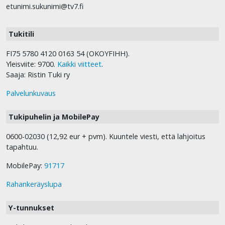
etunimi.sukunimi@tv7.fi
Tukitili
FI75 5780 4120 0163 54 (OKOYFIHH).
Yleisviite: 9700.
Kaikki viitteet
.
Saaja: Ristin Tuki ry
Palvelunkuvaus
Tukipuhelin ja MobilePay
0600-02030 (12,92 eur + pvm). Kuuntele viesti, että lahjoitus
tapahtuu.
MobilePay:
91717
Rahankeräyslupa
Y-tunnukset