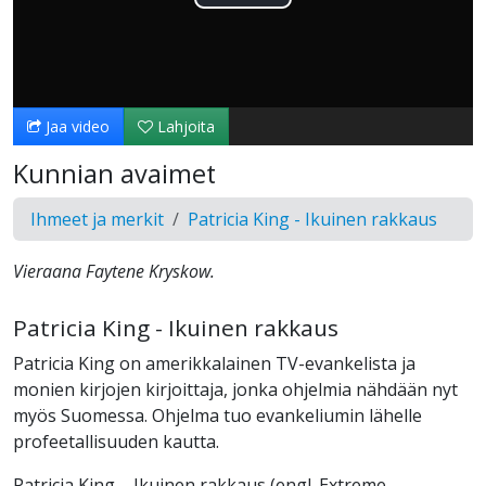
Toista
Video
Jaa video
Lahjoita
Kunnian avaimet
Ihmeet ja merkit
Patricia King - Ikuinen rakkaus
Vieraana Faytene Kryskow.
Patricia King - Ikuinen rakkaus
Patricia King on amerikkalainen TV-evankelista ja
monien kirjojen kirjoittaja, jonka ohjelmia nähdään nyt
myös Suomessa. Ohjelma tuo evankeliumin lähelle
profeetallisuuden kautta.
Patricia King – Ikuinen rakkaus (engl. Extreme