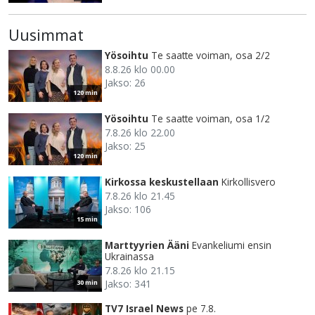
Uusimmat
Yösoihtu
Te saatte voiman, osa 2/2
8.8.26 klo 00.00
Jakso: 26
120 min
Yösoihtu
Te saatte voiman, osa 1/2
7.8.26 klo 22.00
Jakso: 25
120 min
Kirkossa keskustellaan
Kirkollisvero
7.8.26 klo 21.45
Jakso: 106
15 min
Marttyyrien Ääni
Evankeliumi ensin
Ukrainassa
7.8.26 klo 21.15
Jakso: 341
30 min
TV7 Israel News
pe 7.8.