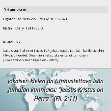
Y-tunnukset
Lighthouse Network Ltd Oy: 1833754-1
Ristin Tuki ry: 1911738-0
© 2026 TV7
Näitä sivuja hallinnoi Taivas TV7, joka pidättää itsellään kaikki sivuihin
liittyvät oikeudet. Ohjelmien, tekstityksien tai niiden osien
julkaiseminen ilman lupaa on kielletty.
Jokaisen kielen on tunnustettava Isän
Jumalan kunniaksi: "Jeesus Kristus on
Herra." (Fil. 2:11)