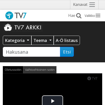
Näytä
Kanavat
valikko
Valikko
Kategoria
Teema
A-Ö listaus
Etsi
Oletussoitin
Vaihtoehtoinen soitin