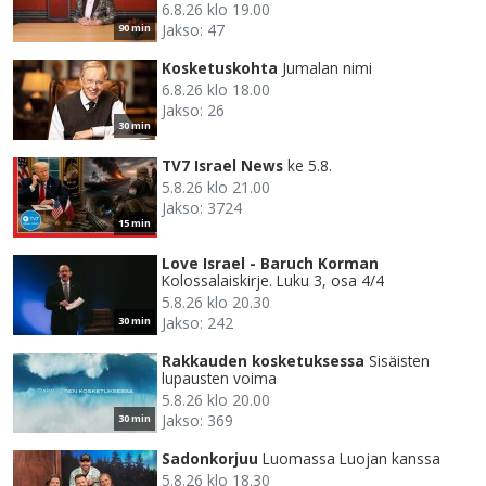
6.8.26 klo 19.00
Jakso: 47
90 min
Kosketuskohta
Jumalan nimi
6.8.26 klo 18.00
Jakso: 26
30 min
TV7 Israel News
ke 5.8.
5.8.26 klo 21.00
Jakso: 3724
15 min
Love Israel - Baruch Korman
Kolossalaiskirje. Luku 3, osa 4/4
5.8.26 klo 20.30
Jakso: 242
30 min
Rakkauden kosketuksessa
Sisäisten
lupausten voima
5.8.26 klo 20.00
Jakso: 369
30 min
Sadonkorjuu
Luomassa Luojan kanssa
5.8.26 klo 18.30