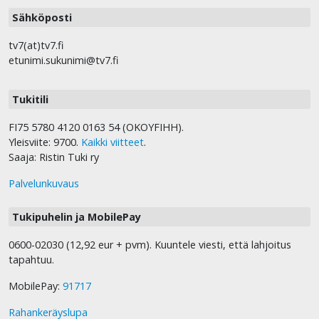
Sähköposti
tv7(at)tv7.fi
etunimi.sukunimi@tv7.fi
Tukitili
FI75 5780 4120 0163 54 (OKOYFIHH).
Yleisviite: 9700.
Kaikki viitteet
.
Saaja: Ristin Tuki ry
Palvelunkuvaus
Tukipuhelin ja MobilePay
0600-02030 (12,92 eur + pvm). Kuuntele viesti, että lahjoitus
tapahtuu.
MobilePay:
91717
Rahankeräyslupa