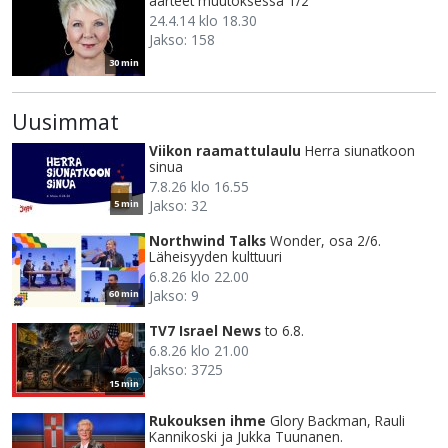
aarteet muutoksessa 1/2
24.4.14 klo 18.30
Jakso: 158
30 min
Uusimmat
Viikon raamattulaulu
Herra siunatkoon
sinua
7.8.26 klo 16.55
Jakso: 32
5 min
Northwind Talks
Wonder, osa 2/6.
Läheisyyden kulttuuri
6.8.26 klo 22.00
Jakso: 9
60 min
TV7 Israel News
to 6.8.
6.8.26 klo 21.00
Jakso: 3725
15 min
Rukouksen ihme
Glory Backman, Rauli
Kannikoski ja Jukka Tuunanen.