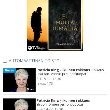
AUTOMAATTINEN TOISTO
Patricia King - Ikuinen rakkaus
Kirkkaus.
Uusin
Osa 6/6. Vaarat ja sudenkuopat
8.1.15 klo 18.30
Jakso: 173
30 min
Patricia King - Ikuinen rakkaus
Yliluonnollinen painonpudotus
26.6.14 klo 18.30