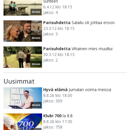
suhteen
6.4.12 klo 18.15
Jakso: 4
25 min
Parisuhdetta
Salailu oli johtaa eroon
23.3.12 klo 18.15
Jakso: 3
30 min
Parisuhdetta
Vihainen mies muuttui
30.3.12 klo 18.15
Jakso: 2
20 min
Uusimmat
Hyvä elämä
Jumalan voima meissä
8.8.26 klo 18.00
Jakso: 309
30 min
Klubi 700
la 8.8.
8.8.26 klo 17.30
Jakso: 758