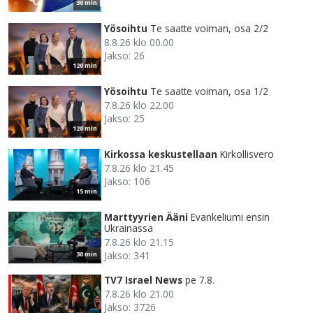
30 min
Yösoihtu
Te saatte voiman, osa 2/2
8.8.26 klo 00.00
Jakso: 26
120 min
Yösoihtu
Te saatte voiman, osa 1/2
7.8.26 klo 22.00
Jakso: 25
120 min
Kirkossa keskustellaan
Kirkollisvero
7.8.26 klo 21.45
Jakso: 106
15 min
Marttyyrien Ääni
Evankeliumi ensin
Ukrainassa
7.8.26 klo 21.15
Jakso: 341
30 min
TV7 Israel News
pe 7.8.
7.8.26 klo 21.00
Jakso: 3726