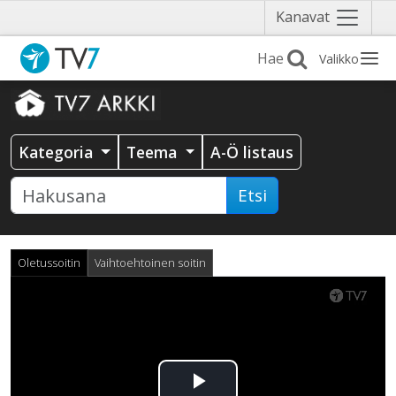
Näytä
Kanavat
valikko
Valikko
Kategoria
Teema
A-Ö listaus
Etsi
Oletussoitin
Vaihtoehtoinen soitin