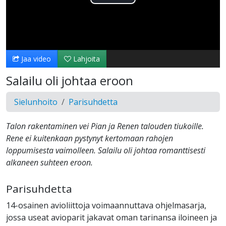
Toista
Video
Jaa video
Lahjoita
Salailu oli johtaa eroon
Sielunhoito
Parisuhdetta
Talon rakentaminen vei Pian ja Renen talouden tiukoille.
Rene ei kuitenkaan pystynyt kertomaan rahojen
loppumisesta vaimolleen. Salailu oli johtaa romanttisesti
alkaneen suhteen eroon.
Parisuhdetta
14-osainen avioliittoja voimaannuttava ohjelmasarja,
jossa useat avioparit jakavat oman tarinansa iloineen ja