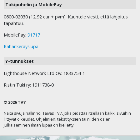
Tukipuhelin ja MobilePay
0600-02030 (12,92 eur + pvm). Kuuntele viesti, että lahjoitus
tapahtuu.
MobilePay:
91717
Rahankeräyslupa
Y-tunnukset
Lighthouse Network Ltd Oy: 1833754-1
Ristin Tuki ry: 1911738-0
© 2026 TV7
Näitä sivuja hallinnoi Taivas TV7, joka pidättää itsellään kaikki sivuihin
liittyvät oikeudet. Ohjelmien, tekstityksien tai niiden osien
julkaiseminen ilman lupaa on kielletty.