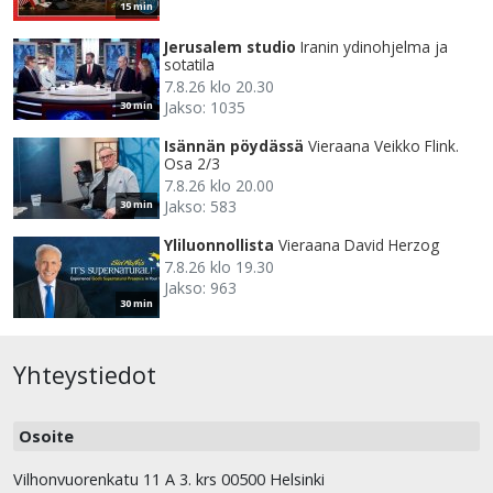
15 min
Jerusalem studio
Iranin ydinohjelma ja
sotatila
7.8.26 klo 20.30
Jakso: 1035
30 min
Isännän pöydässä
Vieraana Veikko Flink.
Osa 2/3
7.8.26 klo 20.00
Jakso: 583
30 min
Yliluonnollista
Vieraana David Herzog
7.8.26 klo 19.30
Jakso: 963
30 min
Yhteystiedot
Osoite
Vilhonvuorenkatu 11 A 3. krs 00500 Helsinki