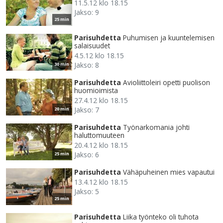
11.5.12 klo 18.15
Jakso: 9
25 min
Parisuhdetta
Puhumisen ja kuuntelemisen
salaisuudet
4.5.12 klo 18.15
Jakso: 8
30 min
Parisuhdetta
Avioliittoleiri opetti puolison
huomioimista
27.4.12 klo 18.15
Jakso: 7
20 min
Parisuhdetta
Työnarkomania johti
haluttomuuteen
20.4.12 klo 18.15
Jakso: 6
25 min
Parisuhdetta
Vähäpuheinen mies vapautui
13.4.12 klo 18.15
Jakso: 5
25 min
Parisuhdetta
Liika työnteko oli tuhota