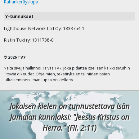
Rahankeräyslupa
Y-tunnukset
Lighthouse Network Ltd Oy: 1833754-1
Ristin Tuki ry: 1911738-0
© 2026 TV7
Näitä sivuja hallinnoi Taivas TV7, joka pidättää itsellään kaikki sivuihin
liittyvät oikeudet. Ohjelmien, tekstityksien tai niiden osien
julkaiseminen ilman lupaa on kielletty.
Jokaisen kielen on tunnustettava Isän
Jumalan kunniaksi: "Jeesus Kristus on
Herra." (Fil. 2:11)