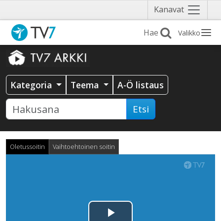
Näytä
Kanavat
valikko
Valikko
Kategoria
Teema
A-Ö listaus
Etsi
Oletussoitin
Vaihtoehtoinen soitin