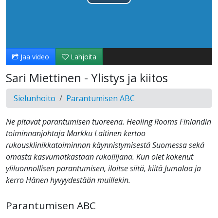
Toista
Video
Jaa video
Lahjoita
Sari Miettinen - Ylistys ja kiitos
Sielunhoito
Parantumisen ABC
Ne pitävät parantumisen tuoreena. Healing Rooms Finlandin
toiminnanjohtaja Markku Laitinen kertoo
rukousklinikkatoiminnan käynnistymisestä Suomessa sekä
omasta kasvumatkastaan rukoilijana. Kun olet kokenut
yliluonnollisen parantumisen, iloitse siitä, kiitä Jumalaa ja
kerro Hänen hyvyydestään muillekin.
Parantumisen ABC