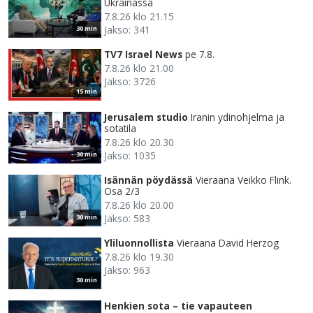
Ukrainassa
7.8.26 klo 21.15
Jakso: 341
30 min
TV7 Israel News
pe 7.8.
7.8.26 klo 21.00
Jakso: 3726
15 min
Jerusalem studio
Iranin ydinohjelma ja
sotatila
7.8.26 klo 20.30
Jakso: 1035
30 min
Isännän pöydässä
Vieraana Veikko Flink.
Osa 2/3
7.8.26 klo 20.00
Jakso: 583
30 min
Yliluonnollista
Vieraana David Herzog
7.8.26 klo 19.30
Jakso: 963
30 min
Henkien sota – tie vapauteen