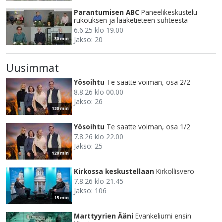
Parantumisen ABC
Paneelikeskustelu
rukouksen ja lääketieteen suhteesta
6.6.25 klo 19.00
Jakso: 20
30 min
Uusimmat
Yösoihtu
Te saatte voiman, osa 2/2
8.8.26 klo 00.00
Jakso: 26
120 min
Yösoihtu
Te saatte voiman, osa 1/2
7.8.26 klo 22.00
Jakso: 25
120 min
Kirkossa keskustellaan
Kirkollisvero
7.8.26 klo 21.45
Jakso: 106
15 min
Marttyyrien Ääni
Evankeliumi ensin