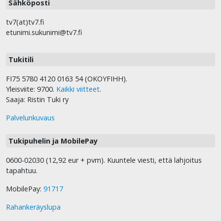
Sähköposti
tv7(at)tv7.fi
etunimi.sukunimi@tv7.fi
Tukitili
FI75 5780 4120 0163 54 (OKOYFIHH).
Yleisviite: 9700.
Kaikki viitteet
.
Saaja: Ristin Tuki ry
Palvelunkuvaus
Tukipuhelin ja MobilePay
0600-02030 (12,92 eur + pvm). Kuuntele viesti, että lahjoitus
tapahtuu.
MobilePay:
91717
Rahankeräyslupa