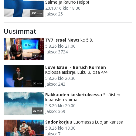
Salme ja Rauno Helppi
20.10.16 klo 18.30
Jakso: 25
150 min
Uusimmat
TV7 Israel News
ke 5.8.
5.8.26 klo 21.00
Jakso: 3724
15 min
Love Israel - Baruch Korman
Kolossalaiskirje. Luku 3, osa 4/4
5.8.26 klo 20.30
Jakso: 242
30 min
Rakkauden kosketuksessa
Sisäisten
lupausten voima
5.8.26 klo 20.00
Jakso: 369
30 min
Sadonkorjuu
Luomassa Luojan kanssa
5.8.26 klo 18.30
Jakso: 7