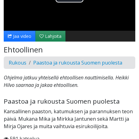
Toista
Video
Jaa video
Lahjoita
Ehtoollinen
Rukous
Paastoa ja rukousta Suomen puolesta
Ohjelma jatkuu yhteisellä ehtoollisen nauttimisella. Heikki
Hilvo saarnaa ja jakaa ehtoollisen.
Paastoa ja rukousta Suomen puolesta
Kansallinen paaston, katumuksen ja parannuksen teon
päivä. Mukana Mika ja Mirkka Jantunen sekä Martti ja
Mirja Ojares ja muita vaihtuvia esirukoilijoita.
591 katselua