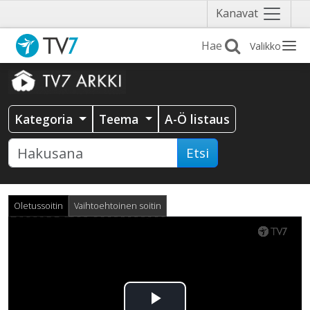
Näytä
Kanavat
valikko
Valikko
Kategoria
Teema
A-Ö listaus
Etsi
Oletussoitin
Vaihtoehtoinen soitin