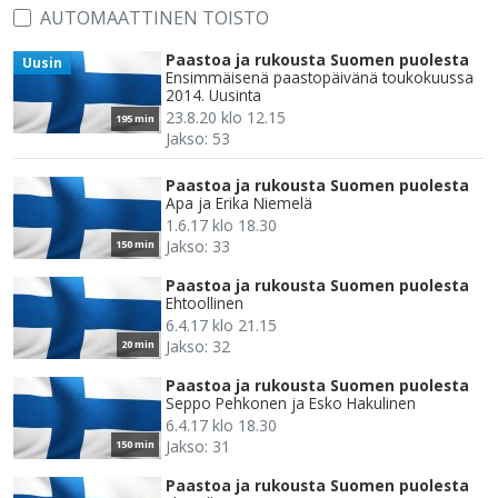
AUTOMAATTINEN TOISTO
Paastoa ja rukousta Suomen puolesta
Uusin
Ensimmäisenä paastopäivänä toukokuussa
2014. Uusinta
23.8.20 klo 12.15
195 min
Jakso: 53
Paastoa ja rukousta Suomen puolesta
Apa ja Erika Niemelä
1.6.17 klo 18.30
Jakso: 33
150 min
Paastoa ja rukousta Suomen puolesta
Ehtoollinen
6.4.17 klo 21.15
Jakso: 32
20 min
Paastoa ja rukousta Suomen puolesta
Seppo Pehkonen ja Esko Hakulinen
6.4.17 klo 18.30
Jakso: 31
150 min
Paastoa ja rukousta Suomen puolesta