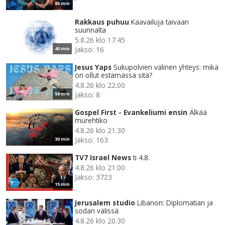
85 min
Rakkaus puhuu
Kaavailuja taivaan
suunnalta
5.8.26 klo 17.45
Jakso: 16
45 min
Jesus Yaps
Sukupolvien välinen yhteys: mikä
on ollut estämässä sitä?
4.8.26 klo 22.00
Jakso: 8
50 min
Gospel First - Evankeliumi ensin
Älkää
murehtiko
4.8.26 klo 21.30
Jakso: 163
30 min
TV7 Israel News
ti 4.8.
4.8.26 klo 21.00
Jakso: 3723
15 min
Jerusalem studio
Libanon: Diplomatian ja
sodan välissä
4.8.26 klo 20.30