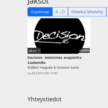
Jaksot
Uusimmat
A – Ö
Viimeksi lähetetty
min
Jakso: 1
120
Decision -ministries avajaisilta
Saalemilla
Waltteri Haapala & Decision band.
su 24.3.2013 klo 17.00
Yhteystiedot