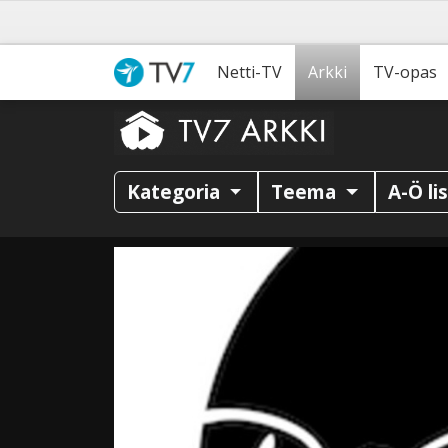
Netti-TV
Arkki
TV-opas
Kategoria
Teema
A-Ö li