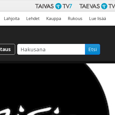
Lahjoita
Lehdet
Kauppa
Rukous
Lue lisää
staus
Etsi