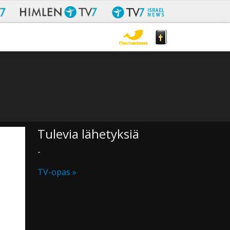
Tulevia lähetyksiä
-
TV-opas »