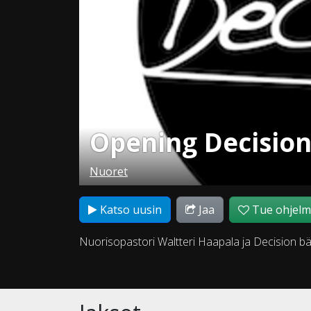
Opening Decision
Nuoret
Katso uusin
Jaa
Tue ohjel
Nuorisopastori Waltteri Haapala ja Decision bän