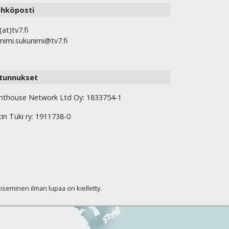
hköposti
(at)tv7.fi
nimi.sukunimi@tv7.fi
tunnukset
hthouse Network Ltd Oy: 1833754-1
tin Tuki ry: 1911738-0
kaiseminen ilman lupaa on kielletty.