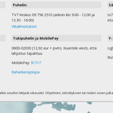
Puhelin:
Sä
TV7 Keskus 09 756 2510 (arkisin klo 9.00 - 12.00 ja
tv7
12.30 - 16.00)
etu
Vikailmoitukset
Tukipuhelin ja MobilePay
Y-
0600-02030 (12,92 eur + pvm). Kuuntele viesti, että
Lig
lahjoitus tapahtuu.
Ris
MobilePay:
91717
Rahankeräyslupa
kaikki sivuihin liittyvät oikeudet. Ohjelmien, tekstityksien tai niiden osien jul