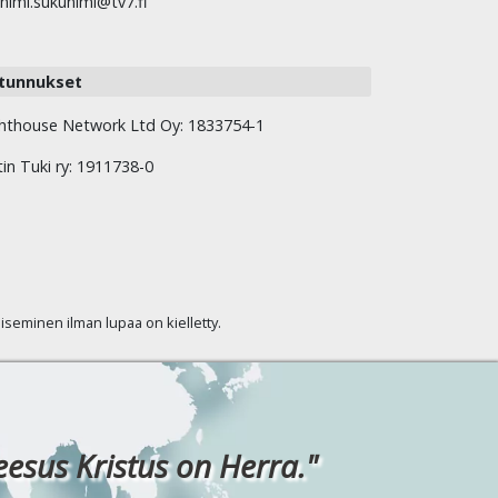
nimi.sukunimi@tv7.fi
tunnukset
hthouse Network Ltd Oy: 1833754-1
tin Tuki ry: 1911738-0
kaiseminen ilman lupaa on kielletty.
eesus Kristus on Herra."