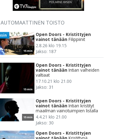
AUTOMAATTINEN TOISTO
Open Doors - Kristittyjen
usin
vainot tänään
Filippiinit
2.8.26 klo 19.15
Jakso: 187
15 min
Open Doors - Kristittyjen
vainot tänään
Intian valheiden
valtiaat
17.10.21 klo 21.00
Jakso: 31
15 min
Open Doors - Kristittyjen
vainot tänään
Intian kristityt
maailman vainotuimpien listalla
4.4.21 klo 21.00
15 min
Jakso: 30
Open Doors - Kristittyjen
vainot tänään
Kristittynä