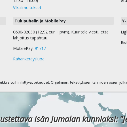
12.30 - 16.00)
etu
Vikailmoitukset
Tukipuhelin ja MobilePay
Y-
0600-02030 (12,92 eur + pvm). Kuuntele viesti, että
Lig
lahjoitus tapahtuu.
Ris
MobilePay:
91717
Rahankeräyslupa
kaikki sivuihin liittyvät oikeudet. Ohjelmien, tekstityksien tai niiden osien jul
ustettava Isän Jumalan kunniaksi: "J