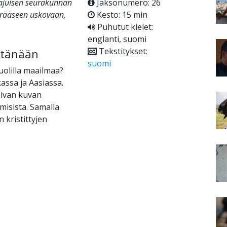
aajuisen seurakunnan
Jaksonumero: 26
erääseen uskovaan,
Kesto: 15 min
Puhutut kielet:
englanti, suomi
Tekstitykset:
t tänään
suomi
uolilla maailmaa?
assa ja Aasiassa.
oivan kuvan
misista. Samalla
kristittyjen