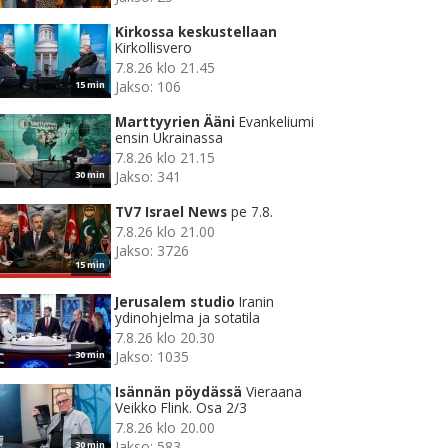
Kirkossa keskustellaan
Kirkollisvero
7.8.26 klo 21.45
Jakso: 106
15 min
Marttyyrien Ääni
Evankeliumi
ensin Ukrainassa
7.8.26 klo 21.15
Jakso: 341
30 min
TV7 Israel News
pe 7.8.
7.8.26 klo 21.00
Jakso: 3726
15 min
Jerusalem studio
Iranin
ydinohjelma ja sotatila
7.8.26 klo 20.30
Jakso: 1035
30 min
Isännän pöydässä
Vieraana
Veikko Flink. Osa 2/3
7.8.26 klo 20.00
Jakso: 583
30 min