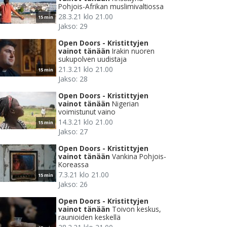
Pohjois-Afrikan muslimivaltiossa
28.3.21 klo 21.00
15 min
Jakso: 29
Open Doors - Kristittyjen
vainot tänään
Irakin nuoren
sukupolven uudistaja
21.3.21 klo 21.00
15 min
Jakso: 28
Open Doors - Kristittyjen
vainot tänään
Nigerian
voimistunut vaino
14.3.21 klo 21.00
15 min
Jakso: 27
Open Doors - Kristittyjen
vainot tänään
Vankina Pohjois-
Koreassa
7.3.21 klo 21.00
15 min
Jakso: 26
Open Doors - Kristittyjen
vainot tänään
Toivon keskus,
raunioiden keskellä