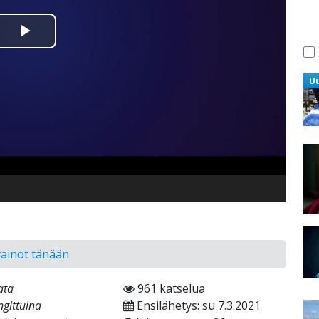
Toista
Video
U
vainot tänään
ata
961 katselua
gittuina
Ensilähetys: su 7.3.2021