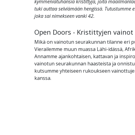
kymmeniätuhansia kristittyjä, joita maailmanl
tuki auttaa selviämään hengissä. Tutustumme 
joka sai nimekseen vanki 42.
Open Doors - Kristittyjen vaino
Mikä on vainotun seurakunnan tilanne eri p
Vierailemme muun muassa Lähi-idässä, Afrik
Annamme ajankohtaisen, kattavan ja inspir
vainotun seurakunnan haasteista ja onnistu
kutsumme yhteiseen rukoukseen vainottujen 
kanssa.