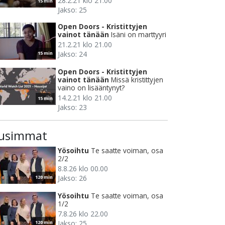
28.2.21 klo 21.00
15 min
Jakso: 25
Open Doors - Kristittyjen
vainot tänään
Isäni on marttyyri
21.2.21 klo 21.00
Jakso: 24
15 min
Open Doors - Kristittyjen
vainot tänään
Missä kristittyjen
vaino on lisääntynyt?
14.2.21 klo 21.00
15 min
Jakso: 23
usimmat
Yösoihtu
Te saatte voiman, osa
2/2
8.8.26 klo 00.00
Jakso: 26
120 min
Yösoihtu
Te saatte voiman, osa
1/2
7.8.26 klo 22.00
Jakso: 25
120 min