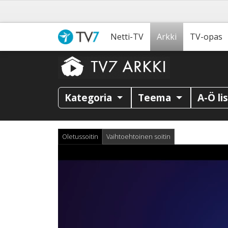
Netti-TV
Arkki
TV-opas
Kategoria
Teema
A-Ö li
Oletussoitin
Vaihtoehtoinen soitin