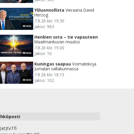
Yliluonnollista
Vieraana David
Herzog
7.8.26 klo 19.30
Jakso: 963
30 min
Henkien sota – tie vapauteen
Maailmankuvan muutos
7.8.26 klo 19.00
Jakso: 10
30 min
Kuningas saapuu
Voimatekoja
Jumalan valtakunnassa
7.8.26 klo 18.15
Jakso: 102
30 min
hköposti
(at)tv7.fi