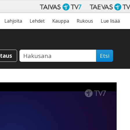
Lahjoita
Lehdet
Kauppa
Rukous
Lue lisää
staus
Etsi