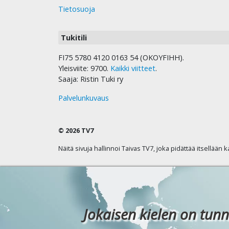
Tietosuoja
Tukitili
FI75 5780 4120 0163 54 (OKOYFIHH).
Yleisviite: 9700.
Kaikki viitteet
.
Saaja: Ristin Tuki ry
Palvelunkuvaus
© 2026 TV7
Näitä sivuja hallinnoi Taivas TV7, joka pidättää itsellään 
Jokaisen kielen on tunn