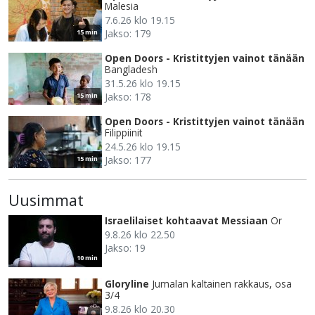
Malesia
7.6.26 klo 19.15
Jakso: 179
15 min
Open Doors - Kristittyjen vainot tänään
Bangladesh
31.5.26 klo 19.15
Jakso: 178
15 min
Open Doors - Kristittyjen vainot tänään
Filippiinit
24.5.26 klo 19.15
Jakso: 177
15 min
Uusimmat
Israelilaiset kohtaavat Messiaan
Or
9.8.26 klo 22.50
Jakso: 19
10 min
Gloryline
Jumalan kaltainen rakkaus, osa
3/4
9.8.26 klo 20.30