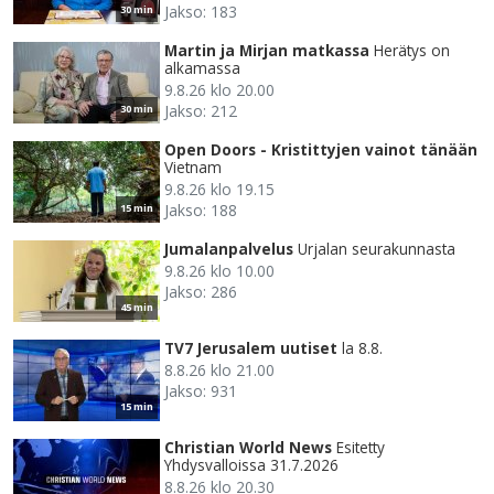
Jakso: 183
30 min
Martin ja Mirjan matkassa
Herätys on
alkamassa
9.8.26 klo 20.00
Jakso: 212
30 min
Open Doors - Kristittyjen vainot tänään
Vietnam
9.8.26 klo 19.15
Jakso: 188
15 min
Jumalanpalvelus
Urjalan seurakunnasta
9.8.26 klo 10.00
Jakso: 286
45 min
TV7 Jerusalem uutiset
la 8.8.
8.8.26 klo 21.00
Jakso: 931
15 min
Christian World News
Esitetty
Yhdysvalloissa 31.7.2026
8.8.26 klo 20.30