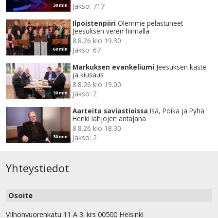
Jakso: 717
30 min
Ilpoistenpiiri
Olemme pelastuneet
Jeesuksen veren hinnalla
8.8.26 klo 19.30
Jakso: 67
60 min
Markuksen evankeliumi
Jeesuksen kaste
ja kiusaus
8.8.26 klo 19.00
Jakso: 2
30 min
Aarteita saviastioissa
Isä, Poika ja Pyhä
Henki lahjojen antajana
8.8.26 klo 18.30
Jakso: 2
30 min
Yhteystiedot
Osoite
Vilhonvuorenkatu 11 A 3. krs 00500 Helsinki