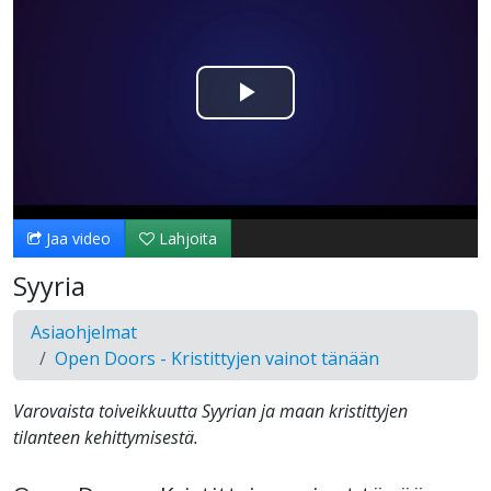
Toista
Video
Jaa video
Lahjoita
Syyria
Asiaohjelmat
Open Doors - Kristittyjen vainot tänään
Varovaista toiveikkuutta Syyrian ja maan kristittyjen
tilanteen kehittymisestä.