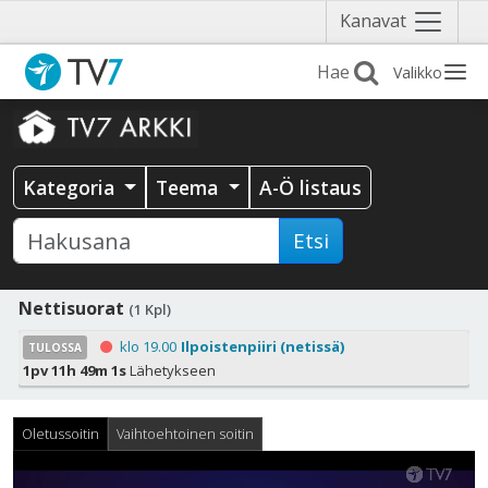
Näytä
Kanavat
valikko
Valikko
Kategoria
Teema
A-Ö listaus
Etsi
Nettisuorat
(1 Kpl)
klo 19.00
Ilpoistenpiiri (netissä)
TULOSSA
1pv 11h 49m 1s
Lähetykseen
Oletussoitin
Vaihtoehtoinen soitin