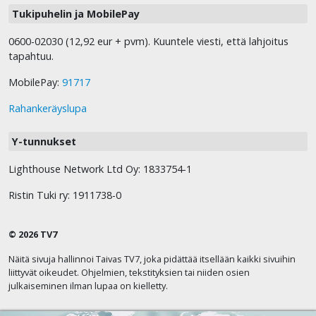
Tukipuhelin ja MobilePay
0600-02030 (12,92 eur + pvm). Kuuntele viesti, että lahjoitus
tapahtuu.
MobilePay:
91717
Rahankeräyslupa
Y-tunnukset
Lighthouse Network Ltd Oy: 1833754-1
Ristin Tuki ry: 1911738-0
© 2026 TV7
Näitä sivuja hallinnoi Taivas TV7, joka pidättää itsellään kaikki sivuihin
liittyvät oikeudet. Ohjelmien, tekstityksien tai niiden osien
julkaiseminen ilman lupaa on kielletty.