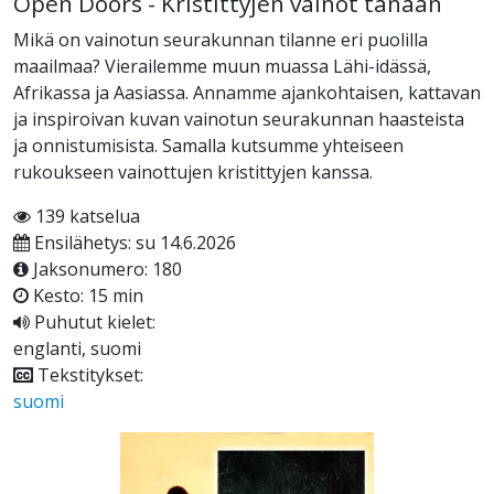
Open Doors - Kristittyjen vainot tänään
Mikä on vainotun seurakunnan tilanne eri puolilla
maailmaa? Vierailemme muun muassa Lähi-idässä,
Afrikassa ja Aasiassa. Annamme ajankohtaisen, kattavan
ja inspiroivan kuvan vainotun seurakunnan haasteista
ja onnistumisista. Samalla kutsumme yhteiseen
rukoukseen vainottujen kristittyjen kanssa.
139 katselua
Ensilähetys: su 14.6.2026
Jaksonumero: 180
Kesto: 15 min
Puhutut kielet:
englanti, suomi
Tekstitykset:
suomi