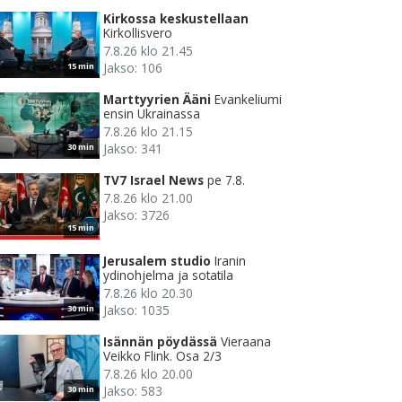
Kirkossa keskustellaan
Kirkollisvero
7.8.26 klo 21.45
Jakso: 106
15 min
Marttyyrien Ääni
Evankeliumi
ensin Ukrainassa
7.8.26 klo 21.15
Jakso: 341
30 min
TV7 Israel News
pe 7.8.
7.8.26 klo 21.00
Jakso: 3726
15 min
Jerusalem studio
Iranin
ydinohjelma ja sotatila
7.8.26 klo 20.30
Jakso: 1035
30 min
Isännän pöydässä
Vieraana
Veikko Flink. Osa 2/3
7.8.26 klo 20.00
Jakso: 583
30 min