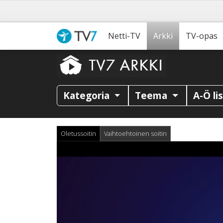
Netti-TV
Arkki
TV-opas
Kategoria
Teema
A-Ö li
Oletussoitin
Vaihtoehtoinen soitin