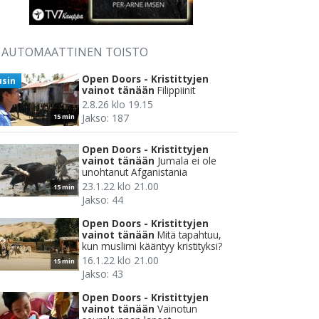
AUTOMAATTINEN TOISTO
Open Doors - Kristittyjen
usin
vainot tänään
Filippiinit
2.8.26 klo 19.15
Jakso: 187
15 min
Open Doors - Kristittyjen
vainot tänään
Jumala ei ole
unohtanut Afganistania
23.1.22 klo 21.00
15 min
Jakso: 44
Open Doors - Kristittyjen
vainot tänään
Mitä tapahtuu,
kun muslimi kääntyy kristityksi?
16.1.22 klo 21.00
15 min
Jakso: 43
Open Doors - Kristittyjen
vainot tänään
Vainotun