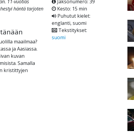
ään. 11-vuotias
Jaksonumero: 39
ähestyi häntä tarjoten
Kesto: 15 min
Puhutut kielet:
englanti, suomi
Tekstitykset:
t tänään
suomi
uolilla maailmaa?
assa ja Aasiassa.
oivan kuvan
misista. Samalla
kristittyjen