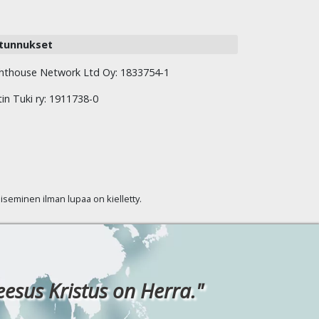
tunnukset
hthouse Network Ltd Oy: 1833754-1
tin Tuki ry: 1911738-0
kaiseminen ilman lupaa on kielletty.
eesus Kristus on Herra."