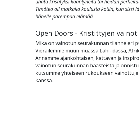
uhata kristityksi kääntyneitä tai heidän perheit
Timóteo oli matkalla koulusta kotiin, kun sissi l
hänelle parempaa elämää.
Open Doors - Kristittyjen vaino
Mikä on vainotun seurakunnan tilanne eri p
Vierailemme muun muassa Lähi-idässä, Afrik
Annamme ajankohtaisen, kattavan ja inspir
vainotun seurakunnan haasteista ja onnistu
kutsumme yhteiseen rukoukseen vainottujen 
kanssa.