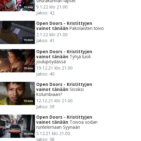
seurakunnan lapset
9.1.22 klo 21.00
15 min
Jakso: 42
Open Doors - Kristittyjen
vainot tänään
Pakolaisten toivo
2.1.22 klo 21.00
Jakso: 41
15 min
Open Doors - Kristittyjen
vainot tänään
Tyhjä tuoli
joulupöydässä
19.12.21 klo 21.00
15 min
Jakso: 40
Open Doors - Kristittyjen
vainot tänään
Sissiksi
Kolumbiaan?
12.12.21 klo 21.00
15 min
Jakso: 39
Open Doors - Kristittyjen
vainot tänään
Toivoa sodan
runtelemaan Syyriaan
5.12.21 klo 21.00
15 min
Jakso: 38