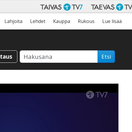
Lahjoita
Lehdet
Kauppa
Rukous
Lue lisää
staus
Etsi