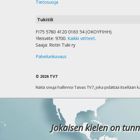
Tietosuoja
Tukitili
FI75 5780 4120 0163 54 (OKOYFIHH).
Yleisviite: 9700.
Kaikki viitteet
.
Saaja: Ristin Tuki ry
Palvelunkuvaus
© 2026 TV7
Näitä sivuja hallinnoi Taivas TV7, joka pidättää itsellään 
Jokaisen kielen on tunn