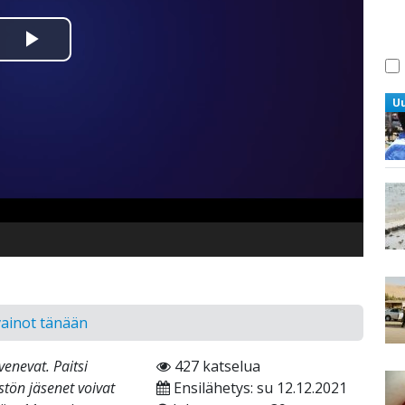
Toista
Video
U
vainot tänään
venevat. Paitsi
427 katselua
stön jäsenet voivat
Ensilähetys: su 12.12.2021