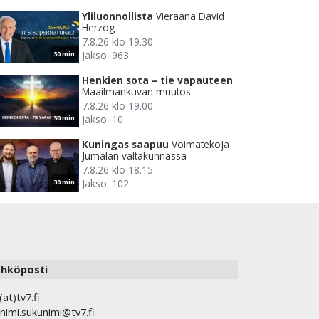
Yliluonnollista
Vieraana David
Herzog
7.8.26 klo 19.30
Jakso: 963
30 min
Henkien sota – tie vapauteen
Maailmankuvan muutos
7.8.26 klo 19.00
Jakso: 10
30 min
Kuningas saapuu
Voimatekoja
Jumalan valtakunnassa
7.8.26 klo 18.15
Jakso: 102
30 min
hköposti
(at)tv7.fi
nimi.sukunimi@tv7.fi