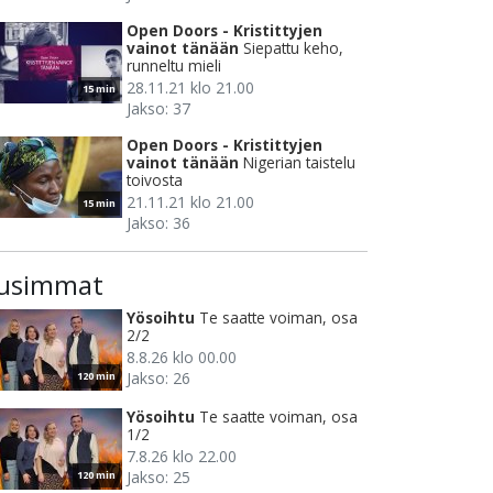
Open Doors - Kristittyjen
vainot tänään
Siepattu keho,
runneltu mieli
28.11.21 klo 21.00
15 min
Jakso: 37
Open Doors - Kristittyjen
vainot tänään
Nigerian taistelu
toivosta
21.11.21 klo 21.00
15 min
Jakso: 36
usimmat
Yösoihtu
Te saatte voiman, osa
2/2
8.8.26 klo 00.00
Jakso: 26
120 min
Yösoihtu
Te saatte voiman, osa
1/2
7.8.26 klo 22.00
Jakso: 25
120 min