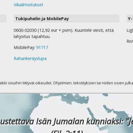
Vikailmoitukset
Tukipuhelin ja MobilePay
Y-
0600-02030 (12,92 eur + pvm). Kuuntele viesti, että
Lig
lahjoitus tapahtuu.
Ris
MobilePay:
91717
Rahankeräyslupa
kaikki sivuihin liittyvät oikeudet. Ohjelmien, tekstityksien tai niiden osien jul
ustettava Isän Jumalan kunniaksi: "J