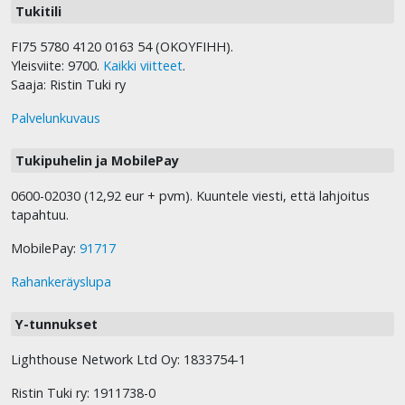
Tukitili
FI75 5780 4120 0163 54 (OKOYFIHH).
Yleisviite: 9700.
Kaikki viitteet
.
Saaja: Ristin Tuki ry
Palvelunkuvaus
Tukipuhelin ja MobilePay
0600-02030 (12,92 eur + pvm). Kuuntele viesti, että lahjoitus
tapahtuu.
MobilePay:
91717
Rahankeräyslupa
Y-tunnukset
Lighthouse Network Ltd Oy: 1833754-1
Ristin Tuki ry: 1911738-0