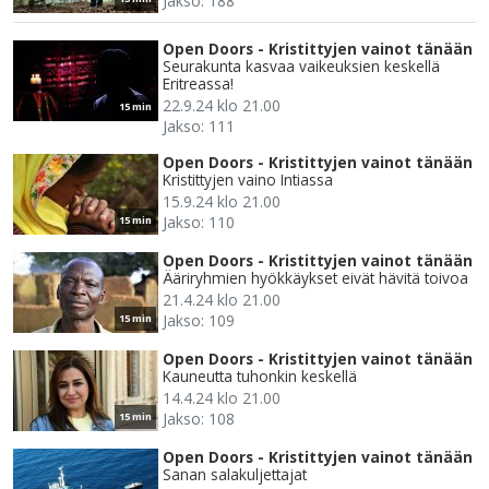
Jakso: 188
Open Doors - Kristittyjen vainot tänään
Seurakunta kasvaa vaikeuksien keskellä
Eritreassa!
22.9.24 klo 21.00
15 min
Jakso: 111
Open Doors - Kristittyjen vainot tänään
Kristittyjen vaino Intiassa
15.9.24 klo 21.00
Jakso: 110
15 min
Open Doors - Kristittyjen vainot tänään
Ääriryhmien hyökkäykset eivät hävitä toivoa
21.4.24 klo 21.00
Jakso: 109
15 min
Open Doors - Kristittyjen vainot tänään
Kauneutta tuhonkin keskellä
14.4.24 klo 21.00
Jakso: 108
15 min
Open Doors - Kristittyjen vainot tänään
Sanan salakuljettajat