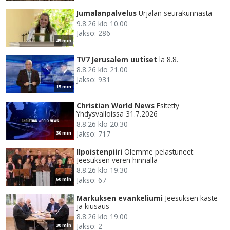
Jumalanpalvelus
Urjalan seurakunnasta
9.8.26 klo 10.00
Jakso: 286
45 min
TV7 Jerusalem uutiset
la 8.8.
8.8.26 klo 21.00
Jakso: 931
15 min
Christian World News
Esitetty
Yhdysvalloissa 31.7.2026
8.8.26 klo 20.30
Jakso: 717
30 min
Ilpoistenpiiri
Olemme pelastuneet
Jeesuksen veren hinnalla
8.8.26 klo 19.30
Jakso: 67
60 min
Markuksen evankeliumi
Jeesuksen kaste
ja kiusaus
8.8.26 klo 19.00
Jakso: 2
30 min