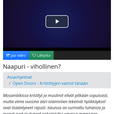
Toista
Video
Jaa video
Lahjoita
Naapuri - vihollinen?
Asiaohjelmat
Open Doors - Kristittyjen vainot tänään
Mosambikissa kristityt ja muslimit elivät pitkään sopuisasti,
mutta viime vuosina ääri-islamistien tekemät hyökkäykset
ovat lisääntyneet rajusti. Iskuissa on surmattu tuhansia ja
monet ovat joutuneet pakolaisiksi omassa maassaan.