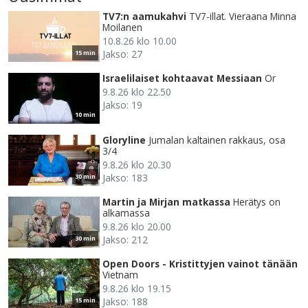
TV7:n aamukahvi
TV7-illat. Vieraana Minna
Moilanen
10.8.26 klo 10.00
Jakso: 27
15 min
Israelilaiset kohtaavat Messiaan
Or
9.8.26 klo 22.50
Jakso: 19
10 min
Gloryline
Jumalan kaltainen rakkaus, osa
3/4
9.8.26 klo 20.30
Jakso: 183
30 min
Martin ja Mirjan matkassa
Herätys on
alkamassa
9.8.26 klo 20.00
Jakso: 212
30 min
Open Doors - Kristittyjen vainot tänään
Vietnam
9.8.26 klo 19.15
Jakso: 188
15 min