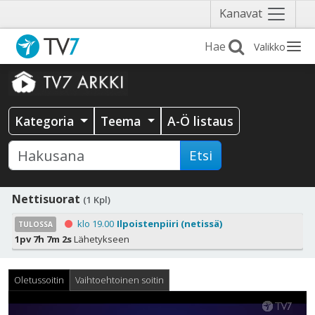
Näytä
Kanavat
valikko
Valikko
Kategoria
Teema
A-Ö listaus
Etsi
Nettisuorat
(1 Kpl)
klo 19.00
Ilpoistenpiiri (netissä)
TULOSSA
1pv 7h 7m 0s
Lähetykseen
Oletussoitin
Vaihtoehtoinen soitin