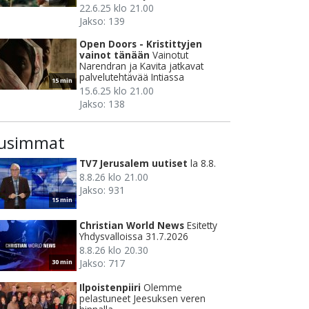
22.6.25 klo 21.00
Jakso: 139
Open Doors - Kristittyjen
vainot tänään
Vainotut
Narendran ja Kavita jatkavat
palvelutehtävää Intiassa
15 min
15.6.25 klo 21.00
Jakso: 138
usimmat
TV7 Jerusalem uutiset
la 8.8.
8.8.26 klo 21.00
Jakso: 931
15 min
Christian World News
Esitetty
Yhdysvalloissa 31.7.2026
8.8.26 klo 20.30
Jakso: 717
30 min
Ilpoistenpiiri
Olemme
pelastuneet Jeesuksen veren