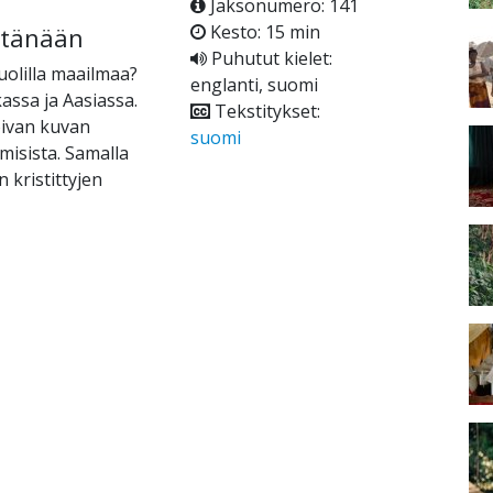
Jaksonumero: 141
Kesto: 15 min
t tänään
Puhutut kielet:
uolilla maailmaa?
englanti, suomi
assa ja Aasiassa.
Tekstitykset:
oivan kuvan
suomi
misista. Samalla
kristittyjen