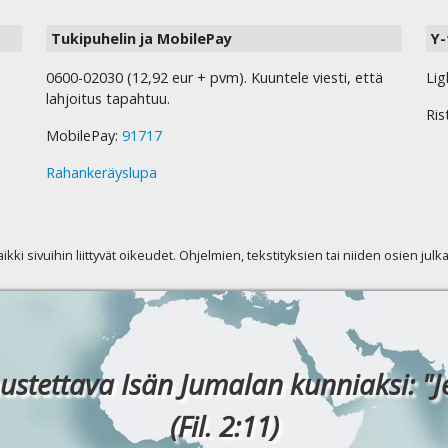
Tukipuhelin ja MobilePay
Y-
0600-02030 (12,92 eur + pvm). Kuuntele viesti, että
Lig
lahjoitus tapahtuu.
Ris
MobilePay:
91717
Rahankeräyslupa
kaikki sivuihin liittyvät oikeudet. Ohjelmien, tekstityksien tai niiden osien jul
ustettava Isän Jumalan kunniaksi: "J
(Fil. 2:11)