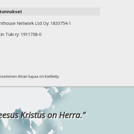
tunnukset
hthouse Network Ltd Oy: 1833754-1
tin Tuki ry: 1911738-0
kaiseminen ilman lupaa on kielletty.
eesus Kristus on Herra."