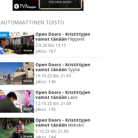
AUTOMAATTINEN TOISTO
Open Doors - Kristittyjen
usin
vainot tänään
Filippiinit
2.8.26 klo 19.15
Jakso: 187
15 min
Open Doors - Kristittyjen
vainot tänään
Syyria
19.10.25 klo 21.00
Jakso: 146
15 min
Open Doors - Kristittyjen
vainot tänään
Laos
12.10.25 klo 21.00
Jakso: 145
15 min
Open Doors - Kristittyjen
vainot tänään
Meksiko
5.10.25 klo 21.00
Jakso: 144
15 min