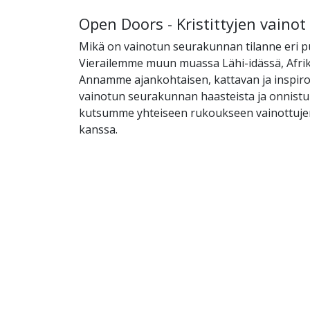
Open Doors - Kristittyjen vaino
Mikä on vainotun seurakunnan tilanne eri p
Vierailemme muun muassa Lähi-idässä, Afrik
Annamme ajankohtaisen, kattavan ja inspir
vainotun seurakunnan haasteista ja onnistu
kutsumme yhteiseen rukoukseen vainottujen 
kanssa.