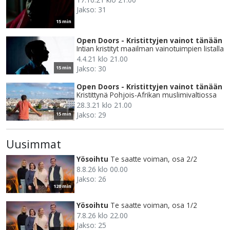
Jakso: 31
15 min
Open Doors - Kristittyjen vainot tänään
Intian kristityt maailman vainotuimpien listalla
4.4.21 klo 21.00
Jakso: 30
15 min
Open Doors - Kristittyjen vainot tänään
Kristittynä Pohjois-Afrikan muslimivaltiossa
28.3.21 klo 21.00
Jakso: 29
15 min
Uusimmat
Yösoihtu
Te saatte voiman, osa 2/2
8.8.26 klo 00.00
Jakso: 26
120 min
Yösoihtu
Te saatte voiman, osa 1/2
7.8.26 klo 22.00
Jakso: 25