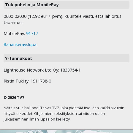
Tukipuhelin ja MobilePay
0600-02030 (12,92 eur + pvm). Kuuntele viesti, että lahjoitus
tapahtuu.
MobilePay:
91717
Rahankeräyslupa
Y-tunnukset
Lighthouse Network Ltd Oy: 1833754-1
Ristin Tuki ry: 1911738-0
© 2026 TV7
Näitä sivuja hallinnoi Taivas TV7, joka pidättää itsellään kaikki sivuihin
liittyvät oikeudet. Ohjelmien, tekstityksien tai niiden osien
julkaiseminen ilman lupaa on kielletty.