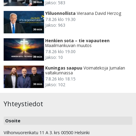
Jakso: 583
30 min
Yliluonnollista
Vieraana David Herzog
7.8.26 klo 19.30
Jakso: 963
30 min
Henkien sota – tie vapauteen
Maailmankuvan muutos
7.8.26 klo 19.00
Jakso: 10
30 min
Kuningas saapuu
Voimatekoja Jumalan
valtakunnassa
7.8.26 klo 18.15
Jakso: 102
30 min
Yhteystiedot
Osoite
Vilhonvuorenkatu 11 A 3. krs 00500 Helsinki