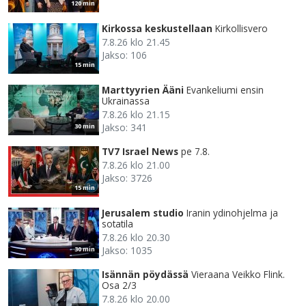
120 min
Kirkossa keskustellaan
Kirkollisvero
7.8.26 klo 21.45
Jakso: 106
15 min
Marttyyrien Ääni
Evankeliumi ensin
Ukrainassa
7.8.26 klo 21.15
Jakso: 341
30 min
TV7 Israel News
pe 7.8.
7.8.26 klo 21.00
Jakso: 3726
15 min
Jerusalem studio
Iranin ydinohjelma ja
sotatila
7.8.26 klo 20.30
Jakso: 1035
30 min
Isännän pöydässä
Vieraana Veikko Flink.
Osa 2/3
7.8.26 klo 20.00