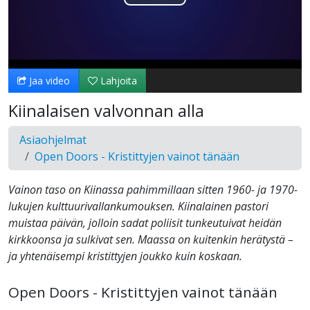
Toista
Video
Jaa video
Lahjoita
Kiinalaisen valvonnan alla
Asiaohjelmat
Open Doors - Kristittyjen vainot tänään
Vainon taso on Kiinassa pahimmillaan sitten 1960- ja 1970-
lukujen kulttuurivallankumouksen. Kiinalainen pastori
muistaa päivän, jolloin sadat poliisit tunkeutuivat heidän
kirkkoonsa ja sulkivat sen. Maassa on kuitenkin herätystä –
ja yhtenäisempi kristittyjen joukko kuin koskaan.
Open Doors - Kristittyjen vainot tänään