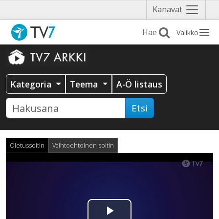
Näytä
Kanavat
valikko
Valikko
Kategoria
Teema
A-Ö listaus
Etsi
Oletussoitin
Vaihtoehtoinen soitin