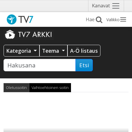
Näytä
Kanavat
valikko
Valikko
Kategoria
Teema
A-Ö listaus
Etsi
Oletussoitin
Vaihtoehtoinen soitin