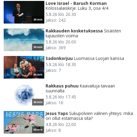
Love Israel - Baruch Korman
Kolossalaiskirje. Luku 3, osa 4/4
5.8.26 klo 20.30
Jakso: 242
30 min
Rakkauden kosketuksessa
Sisäisten
lupausten voima
5.8.26 klo 20.00
Jakso: 369
30 min
Sadonkorjuu
Luomassa Luojan kanssa
5.8.26 klo 18.30
Jakso: 7
85 min
Rakkaus puhuu
Kaavailuja taivaan
suunnalta
5.8.26 klo 17.45
Jakso: 16
45 min
Jesus Yaps
Sukupolvien välinen yhteys: mikä
on ollut estämässä sitä?
4.8.26 klo 22.00
Jakso: 8
50 min