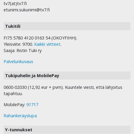
tv7(at)tv7.fi
etunimi.sukunimi@tv7.fi
Tukitili
FI75 5780 4120 0163 54 (OKOYFIHH).
Yleisviite: 9700.
Kaikki viitteet
.
Saaja: Ristin Tuki ry
Palvelunkuvaus
Tukipuhelin ja MobilePay
0600-02030 (12,92 eur + pvm). Kuuntele viesti, että lahjoitus
tapahtuu.
MobilePay:
91717
Rahankeräyslupa
Y-tunnukset