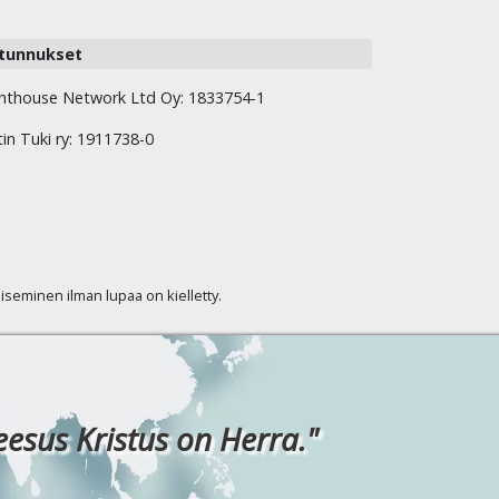
tunnukset
hthouse Network Ltd Oy: 1833754-1
tin Tuki ry: 1911738-0
kaiseminen ilman lupaa on kielletty.
eesus Kristus on Herra."