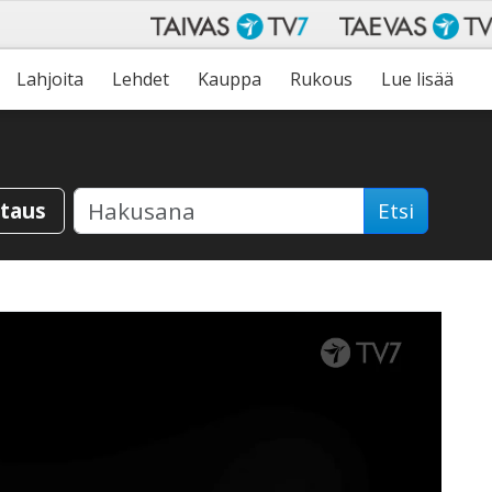
Lahjoita
Lehdet
Kauppa
Rukous
Lue lisää
staus
Etsi