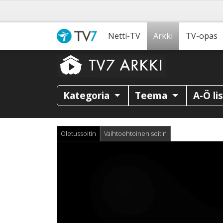
Netti-TV
Arkki
TV-opas
Kategoria
Teema
A-Ö li
Oletussoitin
Vaihtoehtoinen soitin