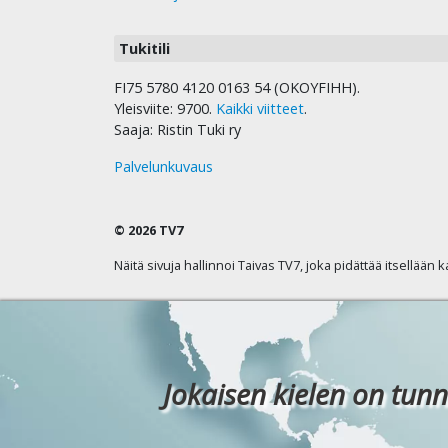
Tukitili
FI75 5780 4120 0163 54 (OKOYFIHH).
Yleisviite: 9700.
Kaikki viitteet
.
Saaja: Ristin Tuki ry
Palvelunkuvaus
© 2026 TV7
Näitä sivuja hallinnoi Taivas TV7, joka pidättää itsellään 
Jokaisen kielen on tunn