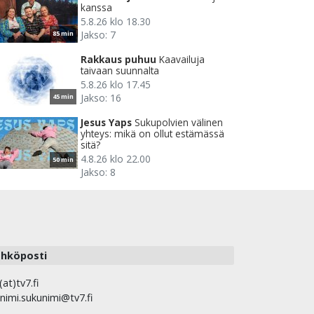
kanssa
5.8.26 klo 18.30
Jakso: 7
85 min
Rakkaus puhuu
Kaavailuja
taivaan suunnalta
5.8.26 klo 17.45
Jakso: 16
45 min
Jesus Yaps
Sukupolvien välinen
yhteys: mikä on ollut estämässä
sitä?
4.8.26 klo 22.00
50 min
Jakso: 8
hköposti
(at)tv7.fi
nimi.sukunimi@tv7.fi