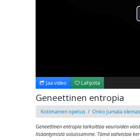
Jaa video
Lahjoita
Geneettinen entropia
Kotimainen opetus
Onko Jumala olemas
Geneettinen entropia tarkoittaa vaurioiden väi
lisääntymistä soluissamme. Tämä vahvistaa ke