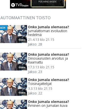
AUTOMAATTINEN TOISTO
Onko Jumala olemassa?
usin
Jumalattoman evoluution
hedelmä
21.4.13 klo 21.15
15 min
Jakso: 28
Onko Jumala olemassa?
Dinosaurusten arvoitus ja
Raamattu
17.3.13 klo 21.15
15 min
Jakso: 23
Onko Jumala olemassa?
Toisinajattelijat
3.3.13 klo 21.15
Jakso: 22
15 min
Onko Jumala olemassa?
Ihminen on Jumalan kuva