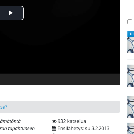
Toista
Video
U
sa?
stämätöntä
932 katselua
rran tapahtuneen
Ensilähetys: su 3.2.2013