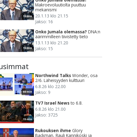
Makroevoluutiolta puuttuu
mekanismi
20.1.13 klo 21.15
15 min
Jakso: 16
Onko Jumala olemassa?
DNA:n
äärimmilleen tiivistetty tieto
13.1.13 klo 21.20
Jakso: 15
15 min
usimmat
Northwind Talks
Wonder, osa
2/6. Läheisyyden kulttuuri
6.8.26 klo 22.00
Jakso: 9
60 min
TV7 Israel News
to 6.8.
6.8.26 klo 21.00
Jakso: 3725
15 min
Rukouksen ihme
Glory
Backman, Rauli Kannikoski ja