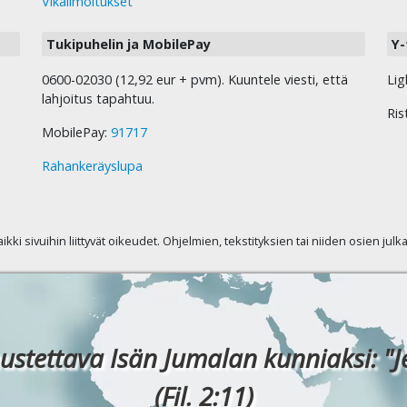
Vikailmoitukset
Tukipuhelin ja MobilePay
Y-
0600-02030 (12,92 eur + pvm). Kuuntele viesti, että
Lig
lahjoitus tapahtuu.
Ris
MobilePay:
91717
Rahankeräyslupa
kaikki sivuihin liittyvät oikeudet. Ohjelmien, tekstityksien tai niiden osien jul
ustettava Isän Jumalan kunniaksi: "J
(Fil. 2:11)