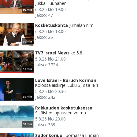
Jukka Tuunanen.
6.8.26 klo 19.00
90 min
Jakso: 47
Kosketuskohta
Jumalan nimi
6.8.26 klo 18.00
Jakso: 26
30 min
TV7 Israel News
ke 5.8.
5.8.26 klo 21.00
Jakso: 3724
15 min
Love Israel - Baruch Korman
Kolossalaiskirje. Luku 3, osa 4/4
5.8.26 klo 20.30
Jakso: 242
30 min
Rakkauden kosketuksessa
Sisäisten lupausten voima
5.8.26 klo 20.00
Jakso: 369
30 min
Sadonkorjuu
Luomassa Luojan