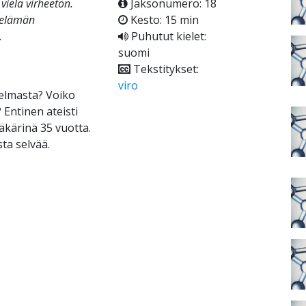
vielä virheetön.
Jaksonumero: 18
 elämän
Kesto: 15 min
.
Puhutut kielet:
suomi
Tekstitykset:
viro
elmasta? Voiko
 Entinen ateisti
äkärinä 35 vuotta.
ta selvää.