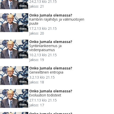
24.2.13 klo 21.15
Jakso: 21
15 min
Onko Jumala olemassa?
Kambrin räjähdys ja välimuotojen
puute
17.2.13 klo 21.15
15 min
Jakso: 20
Onko Jumala olemassa?
Syntiinlankeemus ja
vedenpaisumus
10.2.13 klo 21.15
15 min
Jakso: 19
Onko Jumala olemassa?
Geneettinen entropia
3.2.13 klo 21.15
Jakso: 18
15 min
Onko Jumala olemassa?
Evoluution todisteet
27.1.13 klo 21.15
Jakso: 17
15 min
Onko Jumala olemassa?