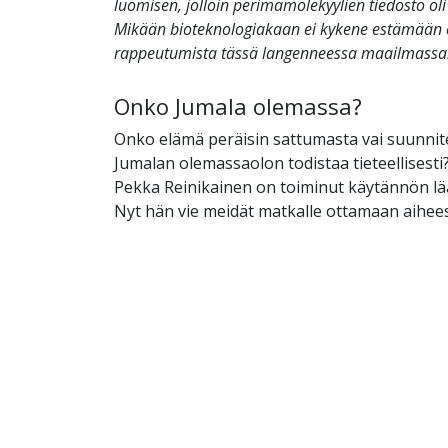
luomisen, jolloin perimämolekyylien tiedosto oli 
Mikään bioteknologiakaan ei kykene estämään
rappeutumista tässä langenneessa maailmassa
Onko Jumala olemassa?
Onko elämä peräisin sattumasta vai suunnit
Jumalan olemassaolon todistaa tieteellisesti?
Pekka Reinikainen on toiminut käytännön lä
Nyt hän vie meidät matkalle ottamaan aihees