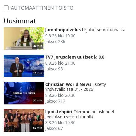
AUTOMAATTINEN TOISTO
Uusimmat
Jumalanpalvelus
Urjalan seurakunnasta
9.8.26 klo 10.00
Jakso: 286
45 min
TV7 Jerusalem uutiset
la 8.8.
8.8.26 klo 21.00
Jakso: 931
15 min
Christian World News
Esitetty
Yhdysvalloissa 31.7.2026
8.8.26 klo 20.30
Jakso: 717
30 min
Ilpoistenpiiri
Olemme pelastuneet
Jeesuksen veren hinnalla
8.8.26 klo 19.30
Jakso: 67
60 min