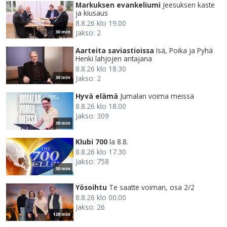
Markuksen evankeliumi
Jeesuksen kaste
ja kiusaus
8.8.26 klo 19.00
Jakso: 2
30 min
Aarteita saviastioissa
Isä, Poika ja Pyhä
Henki lahjojen antajana
8.8.26 klo 18.30
Jakso: 2
30 min
Hyvä elämä
Jumalan voima meissä
8.8.26 klo 18.00
Jakso: 309
30 min
Klubi 700
la 8.8.
8.8.26 klo 17.30
Jakso: 758
30 min
Yösoihtu
Te saatte voiman, osa 2/2
8.8.26 klo 00.00
Jakso: 26
120 min