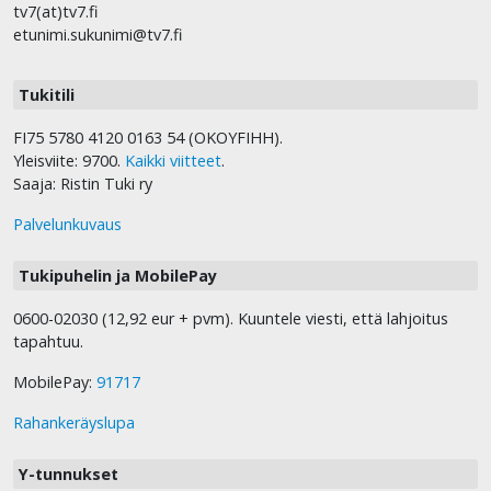
tv7(at)tv7.fi
etunimi.sukunimi@tv7.fi
Tukitili
FI75 5780 4120 0163 54 (OKOYFIHH).
Yleisviite: 9700.
Kaikki viitteet
.
Saaja: Ristin Tuki ry
Palvelunkuvaus
Tukipuhelin ja MobilePay
0600-02030 (12,92 eur + pvm). Kuuntele viesti, että lahjoitus
tapahtuu.
MobilePay:
91717
Rahankeräyslupa
Y-tunnukset