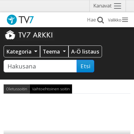
Näytä
Kanavat
valikko
Valikko
Kategoria
Teema
A-Ö listaus
Etsi
Oletussoitin
Vaihtoehtoinen soitin