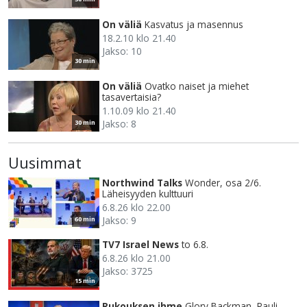
On väliä
Kasvatus ja masennus
18.2.10 klo 21.40
Jakso: 10
30 min
On väliä
Ovatko naiset ja miehet
tasavertaisia?
1.10.09 klo 21.40
Jakso: 8
30 min
Uusimmat
Northwind Talks
Wonder, osa 2/6.
Läheisyyden kulttuuri
6.8.26 klo 22.00
Jakso: 9
60 min
TV7 Israel News
to 6.8.
6.8.26 klo 21.00
Jakso: 3725
15 min
Rukouksen ihme
Glory Backman, Rauli