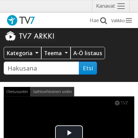
Näytä
Kanavat
valikko
Valikko
Kategoria
Teema
A-Ö listaus
Etsi
Oletussoitin
Vaihtoehtoinen soitin