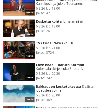
Kannikoski ja Jukka Tuunanen.
6.8.26 klo 19.00
Jakso: 47
90 min
Kosketuskohta
Jumalan nimi
6.8.26 klo 18.00
Jakso: 26
30 min
TV7 Israel News
ke 5.8.
5.8.26 klo 21.00
Jakso: 3724
15 min
Love Israel - Baruch Korman
Kolossalaiskirje. Luku 3, osa 4/4
5.8.26 klo 20.30
Jakso: 242
30 min
Rakkauden kosketuksessa
Sisäisten
lupausten voima
5.8.26 klo 20.00
Jakso: 369
30 min