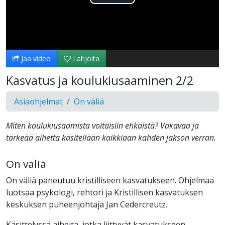
Toista
Video
Jaa video
Lahjoita
Kasvatus ja koulukiusaaminen 2/2
Asiaohjelmat
On väliä
Miten koulukiusaamista voitaisiin ehkäistä? Vakavaa ja
tärkeää aihetta käsitellään kaikkiaan kahden jakson verran.
On väliä
On väliä paneutuu kristilliseen kasvatukseen. Ohjelmaa
luotsaa psykologi, rehtori ja Kristillisen kasvatuksen
keskuksen puheenjohtaja Jan Cedercreutz.
Käsittelyssä aiheita, jotka liittyvät kasvatukseen.