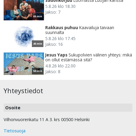
Sadonkorjuu
Luomassa Luojan kanssa
5.8.26 klo 18.30
Jakso: 7
85 min
Rakkaus puhuu
Kaavailuja taivaan
suunnalta
5.8.26 klo 17.45
Jakso: 16
45 min
Jesus Yaps
Sukupolvien välinen yhteys: mikä
on ollut estämässä sitä?
4.8.26 klo 22.00
Jakso: 8
50 min
Yhteystiedot
Osoite
Vilhonvuorenkatu 11 A 3. krs 00500 Helsinki
Tietosuoja