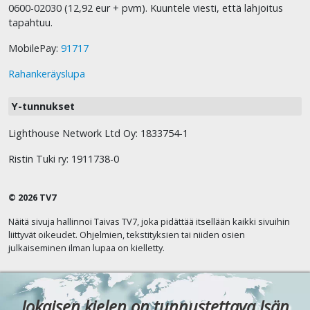
0600-02030 (12,92 eur + pvm). Kuuntele viesti, että lahjoitus
tapahtuu.
MobilePay:
91717
Rahankeräyslupa
Y-tunnukset
Lighthouse Network Ltd Oy: 1833754-1
Ristin Tuki ry: 1911738-0
© 2026 TV7
Näitä sivuja hallinnoi Taivas TV7, joka pidättää itsellään kaikki sivuihin
liittyvät oikeudet. Ohjelmien, tekstityksien tai niiden osien
julkaiseminen ilman lupaa on kielletty.
Jokaisen kielen on tunnustettava Isän