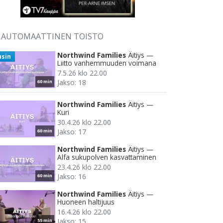
AUTOMAATTINEN TOISTO
Northwind Families
Äitiys —
usin
Liitto vanhemmuuden voimana
7.5.26 klo 22.00
Jakso: 18
60 min
Northwind Families
Äitiys —
Kuri
30.4.26 klo 22.00
Jakso: 17
60 min
Northwind Families
Äitiys —
Alfa sukupolven kasvattaminen
23.4.26 klo 22.00
Jakso: 16
60 min
Northwind Families
Äitiys —
Huoneen haltijuus
16.4.26 klo 22.00
Jakso: 15
55 min