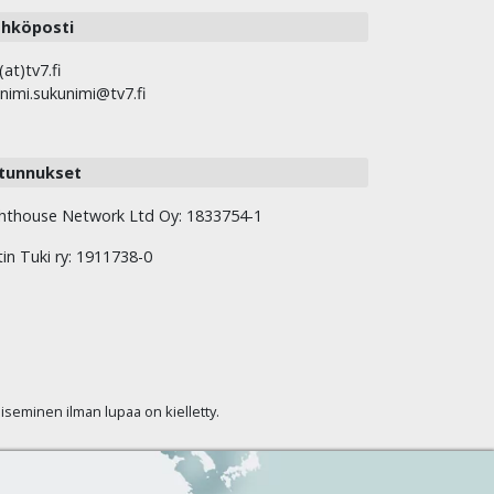
hköposti
(at)tv7.fi
nimi.sukunimi@tv7.fi
tunnukset
hthouse Network Ltd Oy: 1833754-1
tin Tuki ry: 1911738-0
kaiseminen ilman lupaa on kielletty.