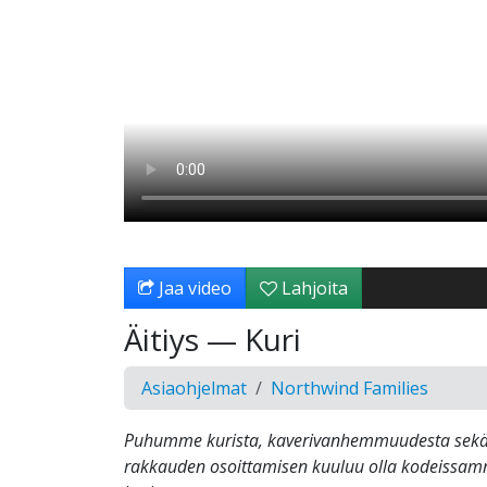
Jaa video
Lahjoita
Äitiys — Kuri
Asiaohjelmat
Northwind Families
Puhumme kurista, kaverivanhemmuudesta sekä s
rakkauden osoittamisen kuuluu olla kodeissa