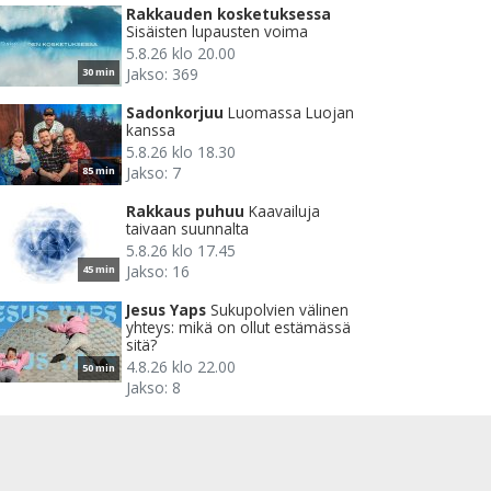
Rakkauden kosketuksessa
Sisäisten lupausten voima
5.8.26 klo 20.00
Jakso: 369
30 min
Sadonkorjuu
Luomassa Luojan
kanssa
5.8.26 klo 18.30
Jakso: 7
85 min
Rakkaus puhuu
Kaavailuja
taivaan suunnalta
5.8.26 klo 17.45
Jakso: 16
45 min
Jesus Yaps
Sukupolvien välinen
yhteys: mikä on ollut estämässä
sitä?
4.8.26 klo 22.00
50 min
Jakso: 8