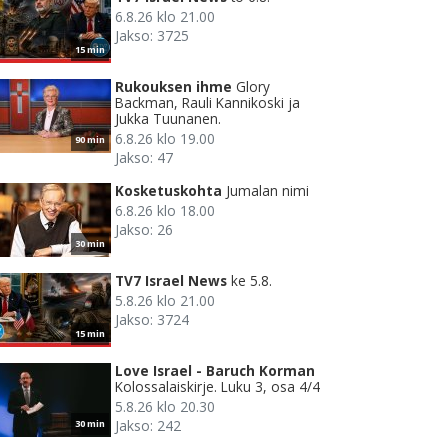
6.8.26 klo 21.00
Jakso: 3725
15 min
Rukouksen ihme
Glory
Backman, Rauli Kannikoski ja
Jukka Tuunanen.
6.8.26 klo 19.00
90 min
Jakso: 47
Kosketuskohta
Jumalan nimi
6.8.26 klo 18.00
Jakso: 26
30 min
TV7 Israel News
ke 5.8.
5.8.26 klo 21.00
Jakso: 3724
15 min
Love Israel - Baruch Korman
Kolossalaiskirje. Luku 3, osa 4/4
5.8.26 klo 20.30
Jakso: 242
30 min