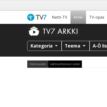
Netti-TV
Arkki
TV-opas
Kategoria
Teema
A-Ö li
Oletussoitin
Vaihtoehtoinen soitin