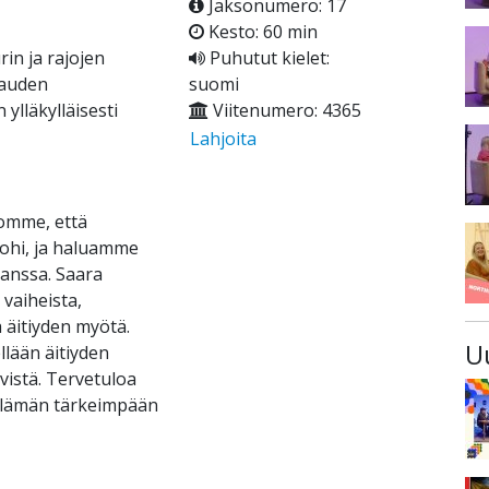
Jaksonumero: 17
Kesto: 60 min
in ja rajojen
Puhutut kielet:
kauden
suomi
ylläkylläisesti
Viitenumero: 4365
Lahjoita
komme, että
hi, ja haluamme
anssa. Saara
vaiheista,
a äitiyden myötä.
U
llään äitiyden
vistä. Tervetuloa
lämän tärkeimpään