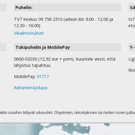
Puhelin:
Sä
TV7 Keskus 09 756 2510 (arkisin klo 9.00 - 12.00 ja
tv7
12.30 - 16.00)
etu
Vikailmoitukset
Tukipuhelin ja MobilePay
Y-
0600-02030 (12,92 eur + pvm). Kuuntele viesti, että
Lig
lahjoitus tapahtuu.
Ris
MobilePay:
91717
Rahankeräyslupa
kaikki sivuihin liittyvät oikeudet. Ohjelmien, tekstityksien tai niiden osien jul