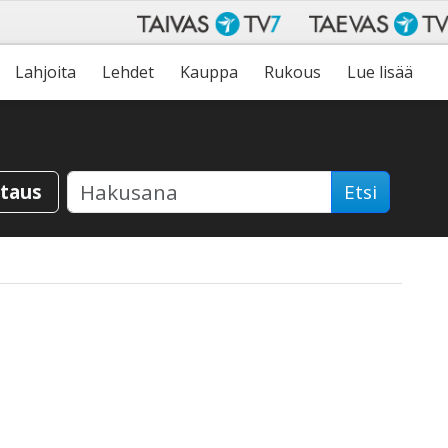
Lahjoita
Lehdet
Kauppa
Rukous
Lue lisää
staus
Etsi