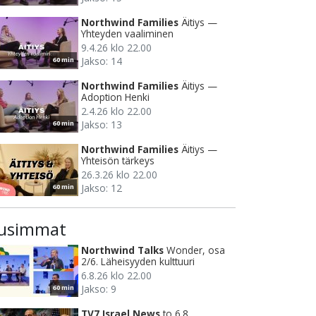
Northwind Families
Äitiys —
Yhteyden vaaliminen
9.4.26 klo 22.00
Jakso: 14
60 min
Northwind Families
Äitiys —
Adoption Henki
2.4.26 klo 22.00
Jakso: 13
60 min
Northwind Families
Äitiys —
Yhteisön tärkeys
26.3.26 klo 22.00
Jakso: 12
60 min
usimmat
Northwind Talks
Wonder, osa
2/6. Läheisyyden kulttuuri
6.8.26 klo 22.00
Jakso: 9
60 min
TV7 Israel News
to 6.8.