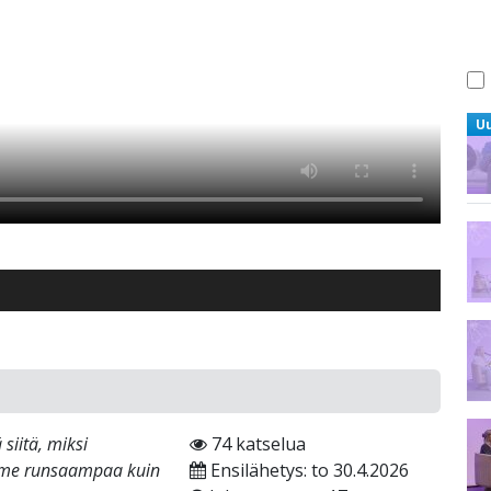
U
iitä, miksi
74 katselua
mme runsaampaa kuin
Ensilähetys: to 30.4.2026