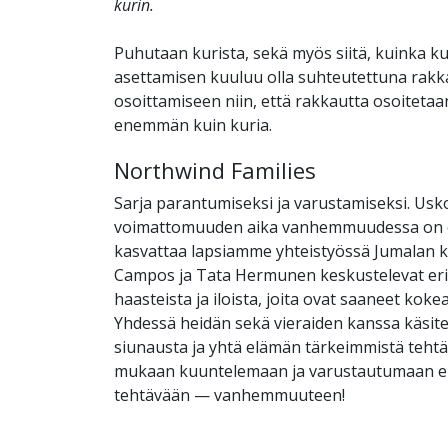
kurin.
Puhutaan kurista, sekä myös siitä, kuinka kur
asettamisen kuuluu olla suhteutettuna rak
osoittamiseen niin, että rakkautta osoitetaan 
enemmän kuin kuria.
Northwind Families
Sarja parantumiseksi ja varustamiseksi. Us
voimattomuuden aika vanhemmuudessa on o
kasvattaa lapsiamme yhteistyössä Jumalan k
Campos ja Tata Hermunen keskustelevat eri 
haasteista ja iloista, joita ovat saaneet koke
Yhdessä heidän sekä vieraiden kanssa käsite
siunausta ja yhtä elämän tärkeimmistä tehtä
mukaan kuuntelemaan ja varustautumaan e
tehtävään — vanhemmuuteen!