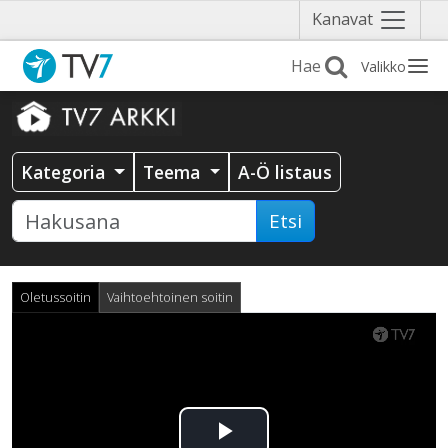
Näytä
Kanavat
valikko
Valikko
Kategoria
Teema
A-Ö listaus
Etsi
Oletussoitin
Vaihtoehtoinen soitin