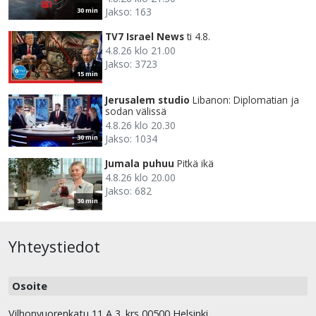
Jakso: 163
30 min
TV7 Israel News
ti 4.8.
4.8.26 klo 21.00
Jakso: 3723
15 min
Jerusalem studio
Libanon: Diplomatian ja
sodan välissä
4.8.26 klo 20.30
Jakso: 1034
30 min
Jumala puhuu
Pitkä ikä
4.8.26 klo 20.00
Jakso: 682
30 min
Yhteystiedot
Osoite
Vilhonvuorenkatu 11 A 3. krs 00500 Helsinki