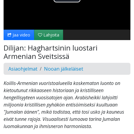
Toista
Video
Jaa video
Lahjoita
Dilijan: Haghartsinin luostari
Armenian Sveitsissä
Asiaohjelmat
Nooan jälkeläiset
Koillis-Armenian vuoristoalueella koskematon luonto on
kietoutunut rikkaaseen historiaan ja kristilliseen
hengellisyyteen vuosisatojen ajan. Arabisheikki lahjoitti
miljoonia kristillisen pyhäkön entisöimiseksi kuultuaan
"Jumalan äänen", mikä todistaa, että tosi usko ja kauneus
eivät tunne rajoja. Visuaalisesti lumoava tarina Jumalan
luomakunnan ja ihmisneron harmoniasta.