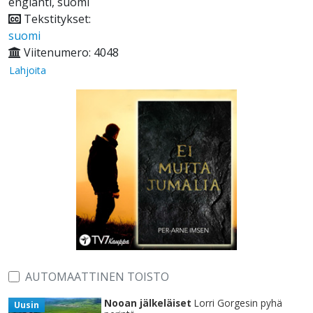
englanti, suomi
Tekstitykset:
suomi
Viitenumero: 4048
Lahjoita
AUTOMAATTINEN TOISTO
Nooan jälkeläiset
Lorri Gorgesin pyhä
Uusin