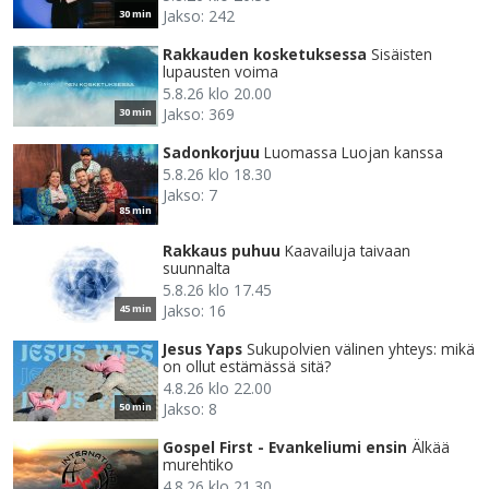
Jakso: 242
30 min
Rakkauden kosketuksessa
Sisäisten
lupausten voima
5.8.26 klo 20.00
Jakso: 369
30 min
Sadonkorjuu
Luomassa Luojan kanssa
5.8.26 klo 18.30
Jakso: 7
85 min
Rakkaus puhuu
Kaavailuja taivaan
suunnalta
5.8.26 klo 17.45
Jakso: 16
45 min
Jesus Yaps
Sukupolvien välinen yhteys: mikä
on ollut estämässä sitä?
4.8.26 klo 22.00
Jakso: 8
50 min
Gospel First - Evankeliumi ensin
Älkää
murehtiko
4.8.26 klo 21.30