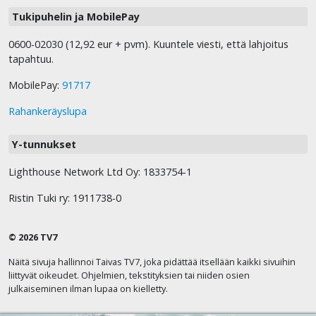
Tukipuhelin ja MobilePay
0600-02030 (12,92 eur + pvm). Kuuntele viesti, että lahjoitus
tapahtuu.
MobilePay:
91717
Rahankeräyslupa
Y-tunnukset
Lighthouse Network Ltd Oy: 1833754-1
Ristin Tuki ry: 1911738-0
© 2026 TV7
Näitä sivuja hallinnoi Taivas TV7, joka pidättää itsellään kaikki sivuihin
liittyvät oikeudet. Ohjelmien, tekstityksien tai niiden osien
julkaiseminen ilman lupaa on kielletty.