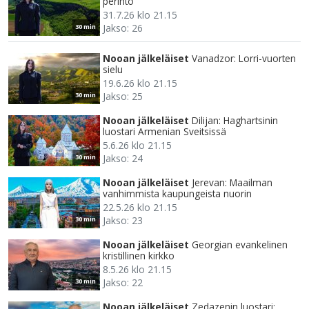
perintö
31.7.26 klo 21.15
Jakso: 26
30 min
Nooan jälkeläiset
Vanadzor: Lorri-vuorten
sielu
19.6.26 klo 21.15
Jakso: 25
30 min
Nooan jälkeläiset
Dilijan: Haghartsinin
luostari Armenian Sveitsissä
5.6.26 klo 21.15
Jakso: 24
30 min
Nooan jälkeläiset
Jerevan: Maailman
vanhimmista kaupungeista nuorin
22.5.26 klo 21.15
Jakso: 23
30 min
Nooan jälkeläiset
Georgian evankelinen
kristillinen kirkko
8.5.26 klo 21.15
Jakso: 22
30 min
Nooan jälkeläiset
Zedazenin luostari: