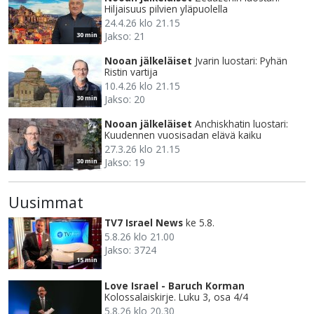
Hiljaisuus pilvien yläpuolella
24.4.26 klo 21.15
Jakso: 21
30 min
Nooan jälkeläiset
Jvarin luostari: Pyhän
Ristin vartija
10.4.26 klo 21.15
Jakso: 20
30 min
Nooan jälkeläiset
Anchiskhatin luostari:
Kuudennen vuosisadan elävä kaiku
27.3.26 klo 21.15
Jakso: 19
30 min
Uusimmat
TV7 Israel News
ke 5.8.
5.8.26 klo 21.00
Jakso: 3724
15 min
Love Israel - Baruch Korman
Kolossalaiskirje. Luku 3, osa 4/4
5.8.26 klo 20.30