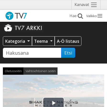
Näytä
Kanavat
valikko
Valikko
Kategoria
Teema
A-Ö listaus
Etsi
Oletussoitin
Vaihtoehtoinen soitin