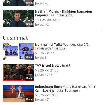
Jakso: 43
30 min
Nathan Morris - Kaikkien kansojen
kaipaus
Tee jotain uutta
13.1.25 klo 22.30
Jakso: 42
30 min
Uusimmat
Northwind Talks
Wonder, osa 2/6.
Läheisyyden kulttuuri
6.8.26 klo 22.00
Jakso: 9
60 min
TV7 Israel News
to 6.8.
6.8.26 klo 21.00
Jakso: 3725
15 min
Rukouksen ihme
Glory Backman, Rauli
Kannikoski ja Jukka Tuunanen.
6.8.26 klo 19.00
Jakso: 47
90 min