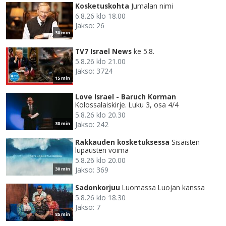
Kosketuskohta
Jumalan nimi
6.8.26 klo 18.00
Jakso: 26
30 min
TV7 Israel News
ke 5.8.
5.8.26 klo 21.00
Jakso: 3724
15 min
Love Israel - Baruch Korman
Kolossalaiskirje. Luku 3, osa 4/4
5.8.26 klo 20.30
Jakso: 242
30 min
Rakkauden kosketuksessa
Sisäisten
lupausten voima
5.8.26 klo 20.00
Jakso: 369
30 min
Sadonkorjuu
Luomassa Luojan kanssa
5.8.26 klo 18.30
Jakso: 7
85 min