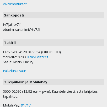
Vikailmoitukset
Sähköposti
tv7(at)tv7.fi
etunimi.sukunimi@tv7.fi
Tukitili
FI75 5780 4120 0163 54 (OKOYFIHH).
Yleisviite: 9700.
Kaikki viitteet
.
Saaja: Ristin Tuki ry
Palvelunkuvaus
Tukipuhelin ja MobilePay
0600-02030 (12,92 eur + pvm). Kuuntele viesti, että lahjoitus
tapahtuu.
MobilePay:
91717