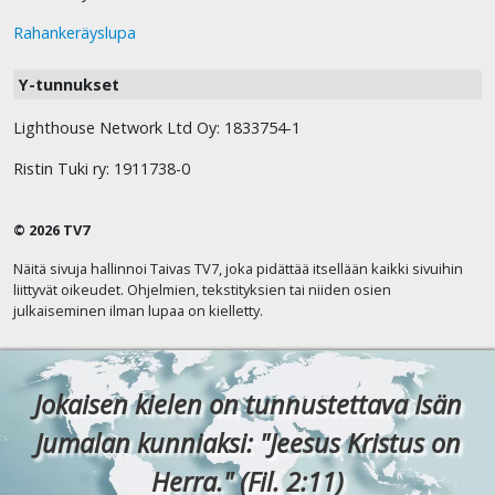
Rahankeräyslupa
Y-tunnukset
Lighthouse Network Ltd Oy: 1833754-1
Ristin Tuki ry: 1911738-0
© 2026 TV7
Näitä sivuja hallinnoi Taivas TV7, joka pidättää itsellään kaikki sivuihin
liittyvät oikeudet. Ohjelmien, tekstityksien tai niiden osien
julkaiseminen ilman lupaa on kielletty.
Jokaisen kielen on tunnustettava Isän
Jumalan kunniaksi: "Jeesus Kristus on
Herra." (Fil. 2:11)