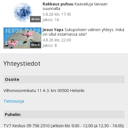
Rakkaus puhuu
Kaavailuja taivaan
suunnalta
5.8.26 klo 17.45
Jakso: 16
45 min
Jesus Yaps
Sukupolvien välinen yhteys: mikä
on ollut estämässä sitä?
4.8.26 klo 22.00
Jakso: 8
50 min
Yhteystiedot
Osoite
Vilhonvuorenkatu 11 A 3. krs 00500 Helsinki
Tietosuoja
Puhelin:
TV7 Keskus 09 756 2510 (arkisin klo 9.00 - 12.00 ja 12.30 - 16.00)