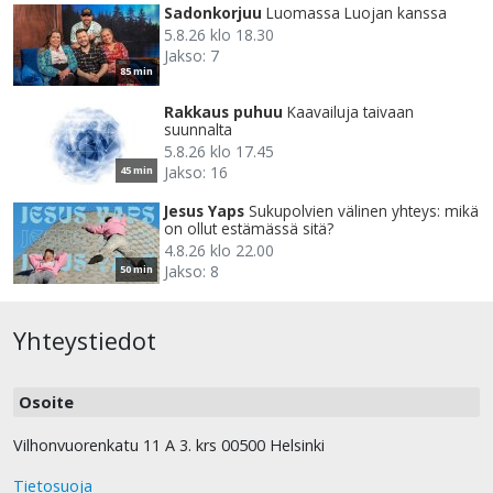
Sadonkorjuu
Luomassa Luojan kanssa
5.8.26 klo 18.30
Jakso: 7
85 min
Rakkaus puhuu
Kaavailuja taivaan
suunnalta
5.8.26 klo 17.45
Jakso: 16
45 min
Jesus Yaps
Sukupolvien välinen yhteys: mikä
on ollut estämässä sitä?
4.8.26 klo 22.00
Jakso: 8
50 min
Yhteystiedot
Osoite
Vilhonvuorenkatu 11 A 3. krs 00500 Helsinki
Tietosuoja