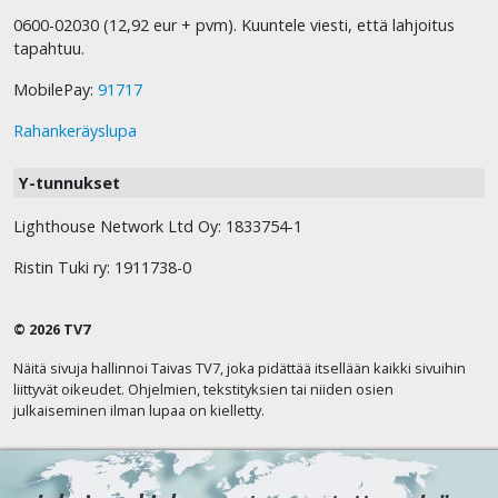
0600-02030 (12,92 eur + pvm). Kuuntele viesti, että lahjoitus
tapahtuu.
MobilePay:
91717
Rahankeräyslupa
Y-tunnukset
Lighthouse Network Ltd Oy: 1833754-1
Ristin Tuki ry: 1911738-0
© 2026 TV7
Näitä sivuja hallinnoi Taivas TV7, joka pidättää itsellään kaikki sivuihin
liittyvät oikeudet. Ohjelmien, tekstityksien tai niiden osien
julkaiseminen ilman lupaa on kielletty.