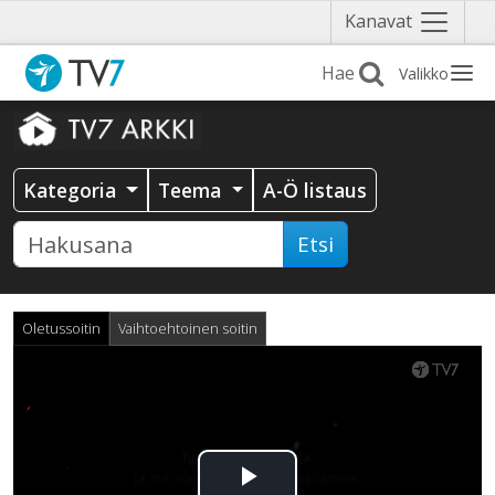
Näytä
Kanavat
valikko
Valikko
Kategoria
Teema
A-Ö listaus
Etsi
Oletussoitin
Vaihtoehtoinen soitin