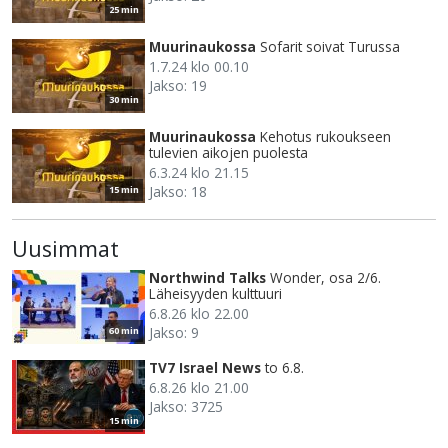
25 min
Muurinaukossa
Sofarit soivat Turussa
1.7.24 klo 00.10
Jakso: 19
30 min
Muurinaukossa
Kehotus rukoukseen
tulevien aikojen puolesta
6.3.24 klo 21.15
Jakso: 18
15 min
Uusimmat
Northwind Talks
Wonder, osa 2/6.
Läheisyyden kulttuuri
6.8.26 klo 22.00
Jakso: 9
60 min
TV7 Israel News
to 6.8.
6.8.26 klo 21.00
Jakso: 3725
15 min