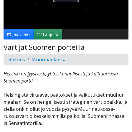
Toista
Video
Jaa video
Lahjoita
Vartijat Suomen porteilla
Rukous
Muurinaukossa
Helsinki on fyysisesti, yhteiskunnallisesti ja kulttuurisesti
Suomen portti.
Helsingistä virtaavat päätökset ja vaikutukset muuhun
maahan. Se on hengellisesti strateginen vartiopaikka, ja
siellä onkin ollut jo vuosia pysyvä Muurinaukossa-
rukousvartio keskeisimmillä paikoilla, Suomenlinnassa
ja Senaatintorilla.