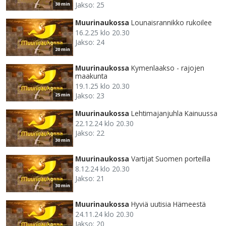
Jakso: 25
30 min
Muurinaukossa
Lounaisrannikko rukoilee
16.2.25 klo 20.30
Jakso: 24
20 min
Muurinaukossa
Kymenlaakso - rajojen
maakunta
19.1.25 klo 20.30
Jakso: 23
25 min
Muurinaukossa
Lehtimajanjuhla Kainuussa
22.12.24 klo 20.30
Jakso: 22
30 min
Muurinaukossa
Vartijat Suomen porteilla
8.12.24 klo 20.30
Jakso: 21
30 min
Muurinaukossa
Hyviä uutisia Hämeestä
24.11.24 klo 20.30
Jakso: 20