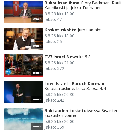
Rukouksen ihme
Glory Backman, Rauli
Kannikoski ja Jukka Tuunanen.
6.8.26 klo 19.00
Jakso: 47
90 min
Kosketuskohta
Jumalan nimi
6.8.26 klo 18.00
Jakso: 26
30 min
TV7 Israel News
ke 5.8.
5.8.26 klo 21.00
Jakso: 3724
15 min
Love Israel - Baruch Korman
Kolossalaiskirje. Luku 3, osa 4/4
5.8.26 klo 20.30
Jakso: 242
30 min
Rakkauden kosketuksessa
Sisäisten
lupausten voima
5.8.26 klo 20.00
Jakso: 369
30 min