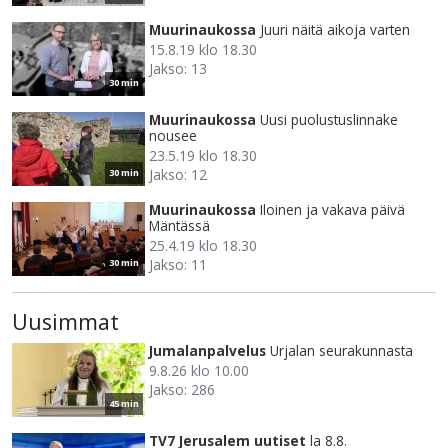
Muurinaukossa
Juuri näitä aikoja varten
15.8.19 klo 18.30
Jakso: 13
30 min
Muurinaukossa
Uusi puolustuslinnake
nousee
23.5.19 klo 18.30
Jakso: 12
30 min
Muurinaukossa
Iloinen ja vakava päivä
Mäntässä
25.4.19 klo 18.30
Jakso: 11
30 min
Uusimmat
Jumalanpalvelus
Urjalan seurakunnasta
9.8.26 klo 10.00
Jakso: 286
45 min
TV7 Jerusalem uutiset
la 8.8.