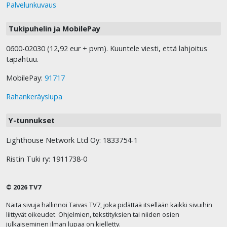
Palvelunkuvaus
Tukipuhelin ja MobilePay
0600-02030 (12,92 eur + pvm). Kuuntele viesti, että lahjoitus
tapahtuu.
MobilePay:
91717
Rahankeräyslupa
Y-tunnukset
Lighthouse Network Ltd Oy: 1833754-1
Ristin Tuki ry: 1911738-0
© 2026 TV7
Näitä sivuja hallinnoi Taivas TV7, joka pidättää itsellään kaikki sivuihin
liittyvät oikeudet. Ohjelmien, tekstityksien tai niiden osien
julkaiseminen ilman lupaa on kielletty.