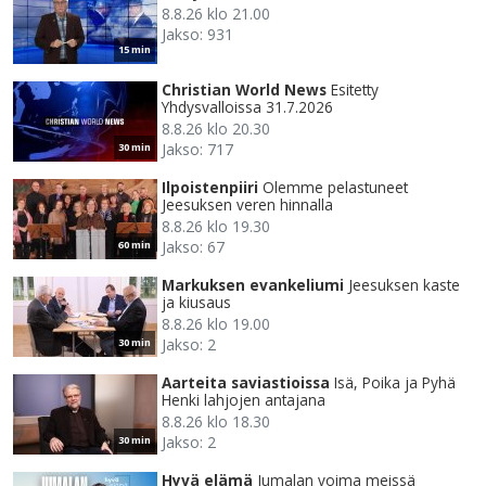
8.8.26 klo 21.00
Jakso: 931
15 min
Christian World News
Esitetty
Yhdysvalloissa 31.7.2026
8.8.26 klo 20.30
Jakso: 717
30 min
Ilpoistenpiiri
Olemme pelastuneet
Jeesuksen veren hinnalla
8.8.26 klo 19.30
Jakso: 67
60 min
Markuksen evankeliumi
Jeesuksen kaste
ja kiusaus
8.8.26 klo 19.00
Jakso: 2
30 min
Aarteita saviastioissa
Isä, Poika ja Pyhä
Henki lahjojen antajana
8.8.26 klo 18.30
Jakso: 2
30 min
Hyvä elämä
Jumalan voima meissä