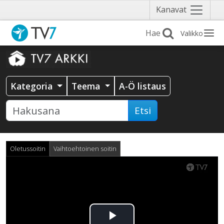
Näytä
Kanavat
valikko
Valikko
Kategoria
Teema
A-Ö listaus
Etsi
Oletussoitin
Vaihtoehtoinen soitin