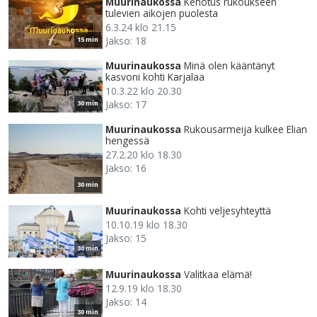
Muurinaukossa
Kehotus rukoukseen
tulevien aikojen puolesta
6.3.24 klo 21.15
Jakso: 18
15 min
Muurinaukossa
Minä olen kääntänyt
kasvoni kohti Karjalaa
10.3.22 klo 20.30
Jakso: 17
30 min
Muurinaukossa
Rukousarmeija kulkee Elian
hengessä
27.2.20 klo 18.30
Jakso: 16
30 min
Muurinaukossa
Kohti veljesyhteyttä
10.10.19 klo 18.30
Jakso: 15
30 min
Muurinaukossa
Valitkaa elämä!
12.9.19 klo 18.30
Jakso: 14
30 min