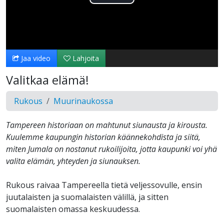
Toista
Video
Jaa video
Lahjoita
Valitkaa elämä!
Rukous
Muurinaukossa
Tampereen historiaan on mahtunut siunausta ja kirousta.
Kuulemme kaupungin historian käännekohdista ja siitä,
miten Jumala on nostanut rukoilijoita, jotta kaupunki voi yhä
valita elämän, yhteyden ja siunauksen.
Rukous raivaa Tampereella tietä veljessovulle, ensin
juutalaisten ja suomalaisten välillä, ja sitten
suomalaisten omassa keskuudessa.