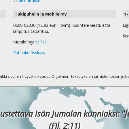
Vikailmoitukset
Tukipuhelin ja MobilePay
Y-
0600-02030 (12,92 eur + pvm). Kuuntele viesti, että
Lig
lahjoitus tapahtuu.
Ris
MobilePay:
91717
Rahankeräyslupa
kaikki sivuihin liittyvät oikeudet. Ohjelmien, tekstityksien tai niiden osien jul
ustettava Isän Jumalan kunniaksi: "J
(Fil. 2:11)