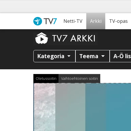
Netti-TV
Arkki
TV-opas
Kategoria
Teema
A-Ö li
Oletussoitin
Vaihtoehtoinen soitin