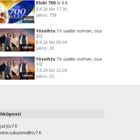
Klubi 700
la 8.8.
8.8.26 klo 17.30
Jakso: 758
30 min
Yösoihtu
Te saatte voiman, osa
2/2
8.8.26 klo 00.00
Jakso: 26
120 min
Yösoihtu
Te saatte voiman, osa
1/2
7.8.26 klo 22.00
Jakso: 25
120 min
hköposti
(at)tv7.fi
nimi.sukunimi@tv7.fi