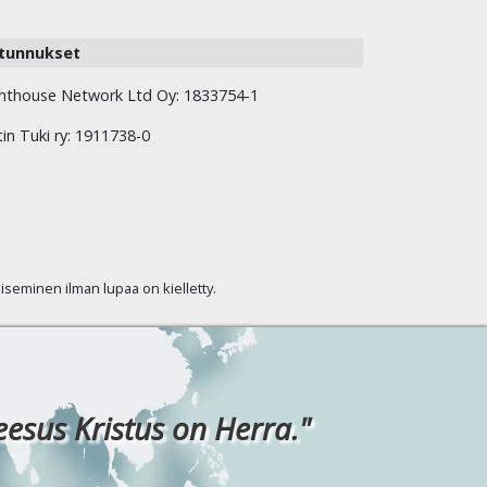
tunnukset
hthouse Network Ltd Oy: 1833754-1
tin Tuki ry: 1911738-0
kaiseminen ilman lupaa on kielletty.
eesus Kristus on Herra."