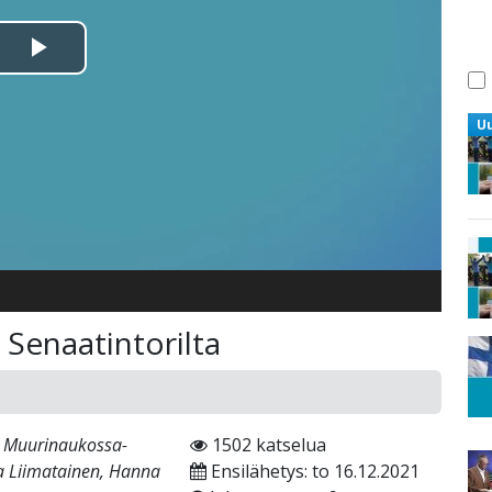
Toista
Video
U
 Senaatintorilta
 Muurinaukossa-
1502 katselua
na Liimatainen, Hanna
Ensilähetys: to 16.12.2021