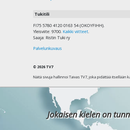
Tukitili
FI75 5780 4120 0163 54 (OKOYFIHH).
Yleisviite: 9700.
Kaikki viitteet
.
Saaja: Ristin Tuki ry
Palvelunkuvaus
© 2026 TV7
Näitä sivuja hallinnoi Taivas TV7, joka pidättää itsellään 
Jokaisen kielen on tunn