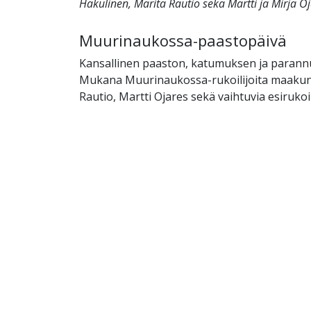
Hakulinen, Marita Rautio sekä Martti ja Mirja Oj
Muurinaukossa-paastopäivä
Kansallinen paaston, katumuksen ja parann
Mukana Muurinaukossa-rukoilijoita maakun
Rautio, Martti Ojares sekä vaihtuvia esirukoil