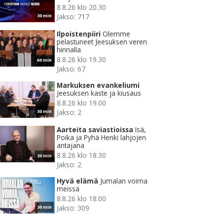
8.8.26 klo 20.30
Jakso: 717
30 min
Ilpoistenpiiri
Olemme
pelastuneet Jeesuksen veren
hinnalla
8.8.26 klo 19.30
60 min
Jakso: 67
Markuksen evankeliumi
Jeesuksen kaste ja kiusaus
8.8.26 klo 19.00
Jakso: 2
30 min
Aarteita saviastioissa
Isä,
Poika ja Pyhä Henki lahjojen
antajana
8.8.26 klo 18.30
30 min
Jakso: 2
Hyvä elämä
Jumalan voima
meissä
8.8.26 klo 18.00
Jakso: 309
30 min