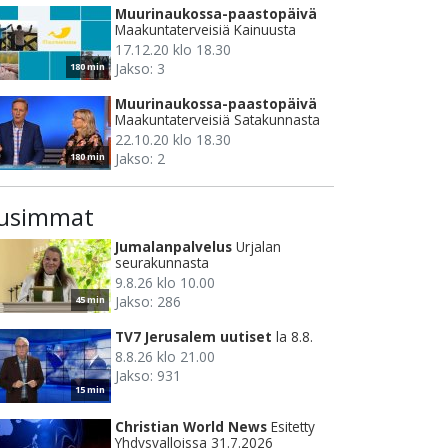
Muurinaukossa-paastopäivä
Maakuntaterveisiä Kainuusta
17.12.20 klo 18.30
Jakso: 3
180 min
Muurinaukossa-paastopäivä
Maakuntaterveisiä Satakunnasta
22.10.20 klo 18.30
Jakso: 2
180 min
usimmat
Jumalanpalvelus
Urjalan
seurakunnasta
9.8.26 klo 10.00
Jakso: 286
45 min
TV7 Jerusalem uutiset
la 8.8.
8.8.26 klo 21.00
Jakso: 931
15 min
Christian World News
Esitetty
Yhdysvalloissa 31.7.2026