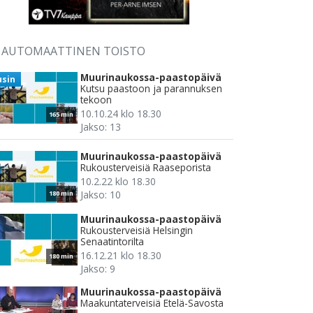
AUTOMAATTINEN TOISTO
Muurinaukossa-paastopäivä
usin
Kutsu paastoon ja parannuksen
tekoon
10.10.24 klo 18.30
165 min
Jakso: 13
Muurinaukossa-paastopäivä
Rukousterveisiä Raaseporista
10.2.22 klo 18.30
Jakso: 10
180 min
Muurinaukossa-paastopäivä
Rukousterveisiä Helsingin
Senaatintorilta
16.12.21 klo 18.30
180 min
Jakso: 9
Muurinaukossa-paastopäivä
Maakuntaterveisiä Etelä-Savosta