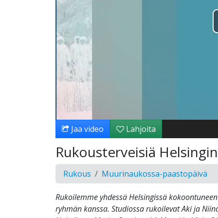
Jaa video
Lahjoita
Rukousterveisiä Helsingin
Rukous
Muurinaukossa-paastopäivä
Rukoilemme yhdessä Helsingissä kokoontuneen
ryhmän kanssa. Studiossa rukoilevat Aki ja Nii