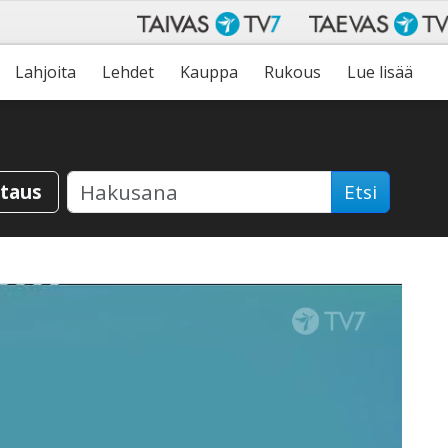
Lahjoita
Lehdet
Kauppa
Rukous
Lue lisää
staus
Etsi