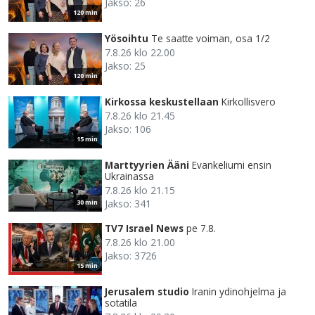
Jakso: 26
120 min
Yösoihtu
Te saatte voiman, osa 1/2
7.8.26 klo 22.00
Jakso: 25
120 min
Kirkossa keskustellaan
Kirkollisvero
7.8.26 klo 21.45
Jakso: 106
15 min
Marttyyrien Ääni
Evankeliumi ensin
Ukrainassa
7.8.26 klo 21.15
Jakso: 341
30 min
TV7 Israel News
pe 7.8.
7.8.26 klo 21.00
Jakso: 3726
15 min
Jerusalem studio
Iranin ydinohjelma ja
sotatila