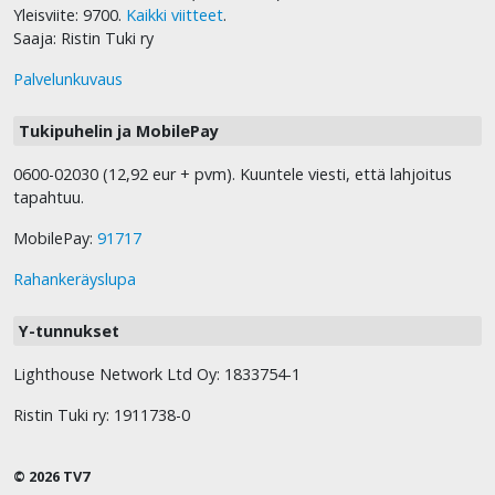
Yleisviite: 9700.
Kaikki viitteet
.
Saaja: Ristin Tuki ry
Palvelunkuvaus
Tukipuhelin ja MobilePay
0600-02030 (12,92 eur + pvm). Kuuntele viesti, että lahjoitus
tapahtuu.
MobilePay:
91717
Rahankeräyslupa
Y-tunnukset
Lighthouse Network Ltd Oy: 1833754-1
Ristin Tuki ry: 1911738-0
© 2026 TV7