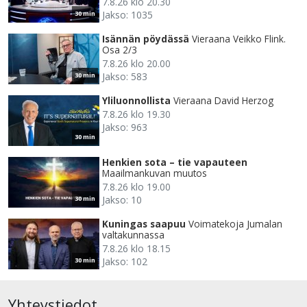
7.8.26 klo 20.30
Jakso: 1035
30 min
Isännän pöydässä
Vieraana Veikko Flink.
Osa 2/3
7.8.26 klo 20.00
Jakso: 583
30 min
Yliluonnollista
Vieraana David Herzog
7.8.26 klo 19.30
Jakso: 963
30 min
Henkien sota – tie vapauteen
Maailmankuvan muutos
7.8.26 klo 19.00
Jakso: 10
30 min
Kuningas saapuu
Voimatekoja Jumalan
valtakunnassa
7.8.26 klo 18.15
Jakso: 102
30 min
Yhteystiedot