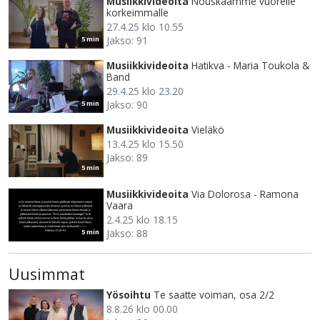
Musiikkivideoita
Nouskaamme vuorelle
korkeimmalle
27.4.25 klo 10.55
Jakso: 91
5 min
Musiikkivideoita
Hatikva - Maria Toukola &
Band
29.4.25 klo 23.20
Jakso: 90
5 min
Musiikkivideoita
Vieläkö
13.4.25 klo 15.50
Jakso: 89
5 min
Musiikkivideoita
Via Dolorosa - Ramona
Vaara
2.4.25 klo 18.15
Jakso: 88
5 min
Uusimmat
Yösoihtu
Te saatte voiman, osa 2/2
8.8.26 klo 00.00