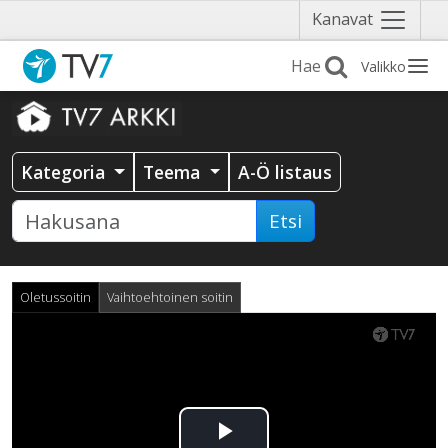
Näytä
Kanavat
valikko
Valikko
Kategoria
Teema
A-Ö listaus
Etsi
Oletussoitin
Vaihtoehtoinen soitin