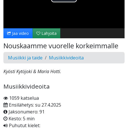
Toista
Video
Jaa video
Lahjoita
Nouskaamme vuorelle korkeimmalle
Musiikki ja taide
Musiikkivideoita
Kyösti Kytöjoki & Maria Hotti.
Musiikkivideoita
1059 katselua
Ensilähetys: su 27.4.2025
Jaksonumero: 91
Kesto: 5 min
Puhutut kielet: