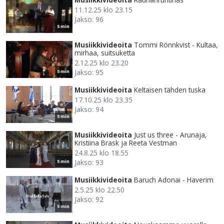
11.12.25 klo 23.15
Jakso: 96
5 min
Musiikkivideoita
Tommi Rönnkvist - Kultaa,
mirhaa, suitsuketta
2.12.25 klo 23.20
Jakso: 95
5 min
Musiikkivideoita
Keltaisen tähden tuska
17.10.25 klo 23.35
Jakso: 94
5 min
Musiikkivideoita
Just us three - Arunaja,
Kristiina Brask ja Reeta Vestman
24.8.25 klo 18.55
Jakso: 93
5 min
Musiikkivideoita
Baruch Adonai - Haverim
2.5.25 klo 22.50
Jakso: 92
5 min