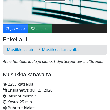
Toista
Video
Jaa video
Lahjoita
Enkellaulu
Musiikki ja taide
Musiikkia kanavalta
Anne Huhtala, laulu ja piano. Lidija Scepancevic, alttoviulu.
Musiikkia kanavalta
2283 katselua
Ensilähetys: su 12.1.2020
Jaksonumero: 7
Kesto: 25 min
Puhutut kielet: