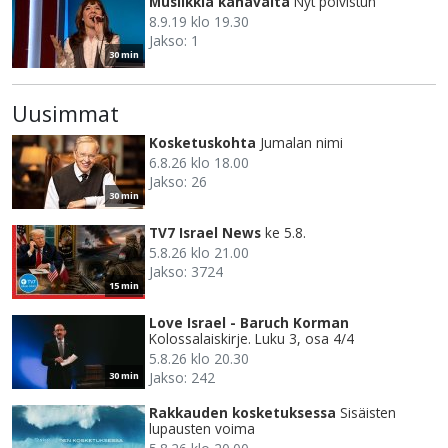
Musiikkia kanavalta
Nyt polvistun
8.9.19 klo 19.30
Jakso: 1
30 min
Uusimmat
Kosketuskohta
Jumalan nimi
6.8.26 klo 18.00
Jakso: 26
30 min
TV7 Israel News
ke 5.8.
5.8.26 klo 21.00
Jakso: 3724
15 min
Love Israel - Baruch Korman
Kolossalaiskirje. Luku 3, osa 4/4
5.8.26 klo 20.30
Jakso: 242
30 min
Rakkauden kosketuksessa
Sisäisten
lupausten voima