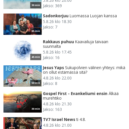
5.8.26 klo 20.00
Jakso: 369
30 min
Sadonkorjuu
Luomassa Luojan kanssa
5.8.26 klo 18.30
Jakso: 7
85 min
Rakkaus puhuu
Kaavailuja taivaan
suunnalta
5.8.26 klo 17.45
Jakso: 16
45 min
Jesus Yaps
Sukupolvien välinen yhteys: mikä
on ollut estämässä sitä?
4.8.26 klo 22.00
Jakso: 8
50 min
Gospel First - Evankeliumi ensin
Älkää
murehtiko
4.8.26 klo 21.30
Jakso: 163
30 min
TV7 Israel News
ti 4.8.
4.8.26 klo 21.00