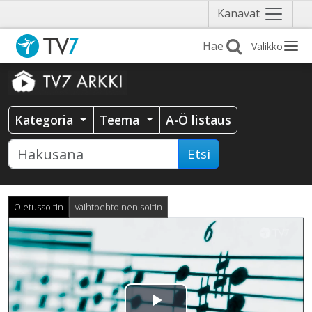
Näytä
Kanavat
valikko
Valikko
Kategoria
Teema
A-Ö listaus
Etsi
Oletussoitin
Vaihtoehtoinen soitin