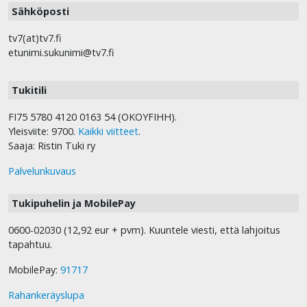
Sähköposti
tv7(at)tv7.fi
etunimi.sukunimi@tv7.fi
Tukitili
FI75 5780 4120 0163 54 (OKOYFIHH).
Yleisviite: 9700.
Kaikki viitteet
.
Saaja: Ristin Tuki ry
Palvelunkuvaus
Tukipuhelin ja MobilePay
0600-02030 (12,92 eur + pvm). Kuuntele viesti, että lahjoitus
tapahtuu.
MobilePay:
91717
Rahankeräyslupa