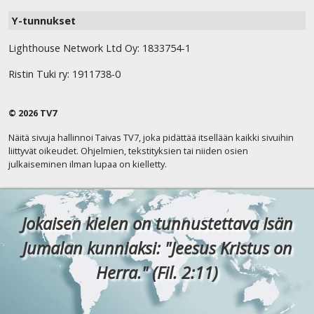
Y-tunnukset
Lighthouse Network Ltd Oy: 1833754-1
Ristin Tuki ry: 1911738-0
© 2026 TV7
Näitä sivuja hallinnoi Taivas TV7, joka pidättää itsellään kaikki sivuihin
liittyvät oikeudet. Ohjelmien, tekstityksien tai niiden osien
julkaiseminen ilman lupaa on kielletty.
Jokaisen kielen on tunnustettava Isän
Jumalan kunniaksi: "Jeesus Kristus on
Herra." (Fil. 2:11)