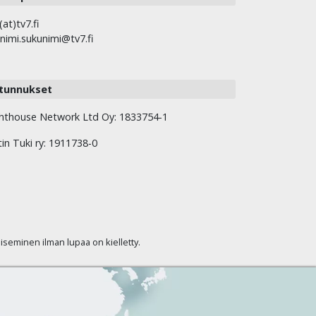
(at)tv7.fi
nimi.sukunimi@tv7.fi
tunnukset
hthouse Network Ltd Oy: 1833754-1
tin Tuki ry: 1911738-0
kaiseminen ilman lupaa on kielletty.