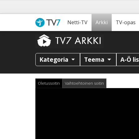
Netti-TV
Arkki
TV-opas
Kategoria
Teema
A-Ö li
Oletussoitin
Vaihtoehtoinen soitin