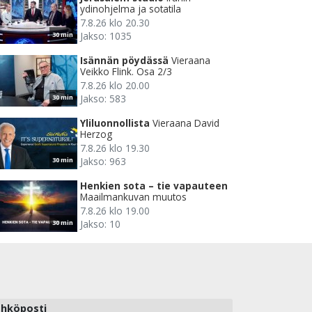
ydinohjelma ja sotatila
7.8.26 klo 20.30
Jakso: 1035
30 min
Isännän pöydässä
Vieraana
Veikko Flink. Osa 2/3
7.8.26 klo 20.00
Jakso: 583
30 min
Yliluonnollista
Vieraana David
Herzog
7.8.26 klo 19.30
Jakso: 963
30 min
Henkien sota – tie vapauteen
Maailmankuvan muutos
7.8.26 klo 19.00
Jakso: 10
30 min
hköposti