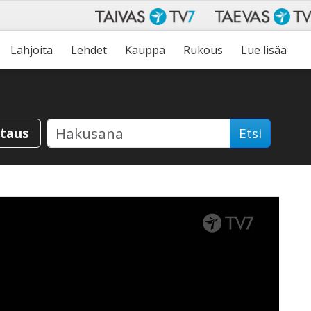
Lahjoita
Lehdet
Kauppa
Rukous
Lue lisää
staus
Etsi