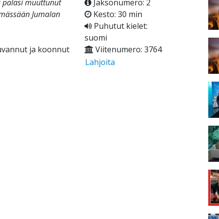
tä palasi muuttunut
Jaksonumero: 2
lämässään Jumalan
Kesto: 30 min
Puhutut kielet:
suomi
uvannut ja koonnut
Viitenumero: 3764
Lahjoita