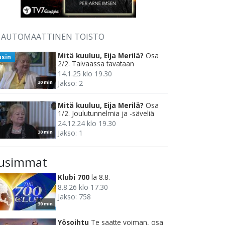
AUTOMAATTINEN TOISTO
Mitä kuuluu, Eija Merilä?
Osa
usin
2/2. Taivaassa tavataan
14.1.25 klo 19.30
Jakso: 2
30 min
Mitä kuuluu, Eija Merilä?
Osa
1/2. Joulutunnelmia ja -säveliä
24.12.24 klo 19.30
Jakso: 1
30 min
usimmat
Klubi 700
la 8.8.
8.8.26 klo 17.30
Jakso: 758
30 min
Yösoihtu
Te saatte voiman, osa