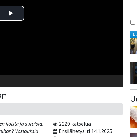
Toista
Video
U
an
U
 iloista ja suruista.
2220 katselua
rauhan? Vastauksia
Ensilähetys: ti 14.1.2025