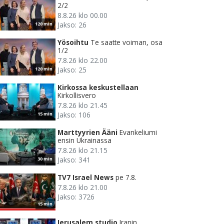
2/2
8.8.26 klo 00.00
Jakso: 26
120 min
Yösoihtu
Te saatte voiman, osa
1/2
7.8.26 klo 22.00
Jakso: 25
120 min
Kirkossa keskustellaan
Kirkollisvero
7.8.26 klo 21.45
Jakso: 106
15 min
Marttyyrien Ääni
Evankeliumi
ensin Ukrainassa
7.8.26 klo 21.15
Jakso: 341
30 min
TV7 Israel News
pe 7.8.
7.8.26 klo 21.00
Jakso: 3726
15 min
Jerusalem studio
Iranin