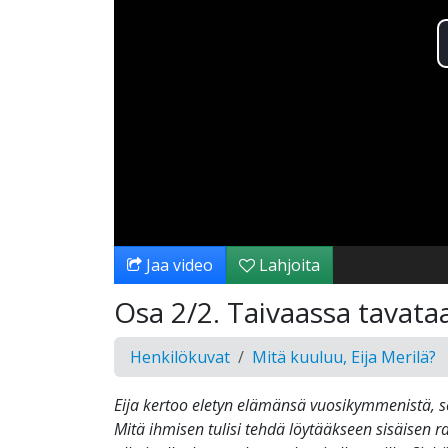
Jaa video
Lahjoita
Osa 2/2. Taivaassa tavata
Henkilökuvat
Mitä kuuluu, Eija Merilä?
Eija kertoo eletyn elämänsä vuosikymmenistä, sen
Mitä ihmisen tulisi tehdä löytääkseen sisäisen 