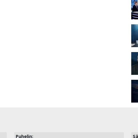
Puhelin:
Sä