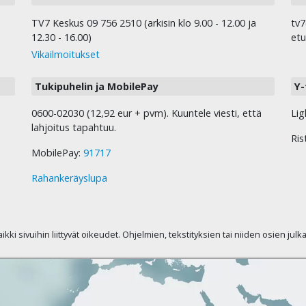
TV7 Keskus 09 756 2510 (arkisin klo 9.00 - 12.00 ja
tv7
12.30 - 16.00)
etu
Vikailmoitukset
Tukipuhelin ja MobilePay
Y-
0600-02030 (12,92 eur + pvm). Kuuntele viesti, että
Lig
lahjoitus tapahtuu.
Ris
MobilePay:
91717
Rahankeräyslupa
kaikki sivuihin liittyvät oikeudet. Ohjelmien, tekstityksien tai niiden osien jul