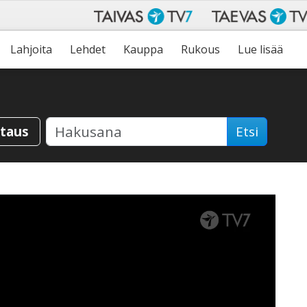
Lahjoita
Lehdet
Kauppa
Rukous
Lue lisää
staus
Etsi