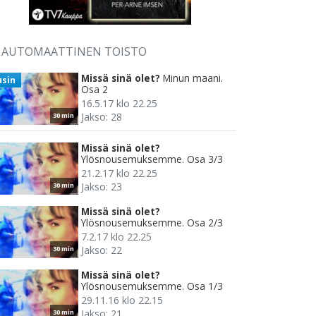
AUTOMAATTINEN TOISTO
Missä sinä olet?
Minun maani.
usin
Osa 2
16.5.17 klo 22.25
Jakso: 28
30 min
Missä sinä olet?
Ylösnousemuksemme. Osa 3/3
21.2.17 klo 22.25
Jakso: 23
30 min
Missä sinä olet?
Ylösnousemuksemme. Osa 2/3
7.2.17 klo 22.25
Jakso: 22
30 min
Missä sinä olet?
Ylösnousemuksemme. Osa 1/3
29.11.16 klo 22.15
Jakso: 21
30 min