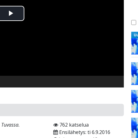
Toista
Video
U
 Tuvassa.
762 katselua
Ensilähetys: ti 6.9.2016