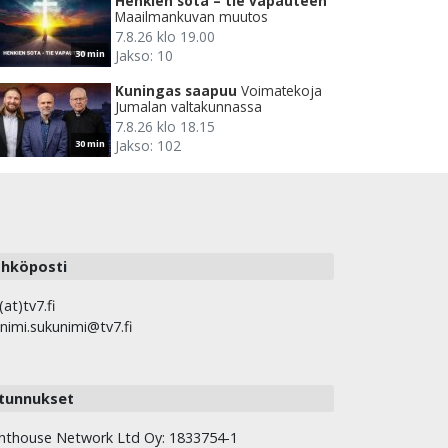
Henkien sota – tie vapauteen
Maailmankuvan muutos
7.8.26 klo 19.00
Jakso: 10
30 min
Kuningas saapuu
Voimatekoja
Jumalan valtakunnassa
7.8.26 klo 18.15
Jakso: 102
30 min
hköposti
(at)tv7.fi
nimi.sukunimi@tv7.fi
tunnukset
hthouse Network Ltd Oy: 1833754-1