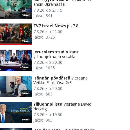
ensin Ukrainassa
7.8.26 klo 21.15
Jakso: 341
30 min
TV7 Israel News
pe 7.8.
7.8.26 klo 21.00
Jakso: 3726
15 min
Jerusalem studio
Iranin
ydinohjelma ja sotatila
7.8.26 klo 20.30
Jakso: 1035
30 min
Isännän pöydässä
Vieraana
Veikko Flink. Osa 2/3
7.8.26 klo 20.00
Jakso: 583
30 min
Yliluonnollista
Vieraana David
Herzog
7.8.26 klo 19.30
Jakso: 963
30 min