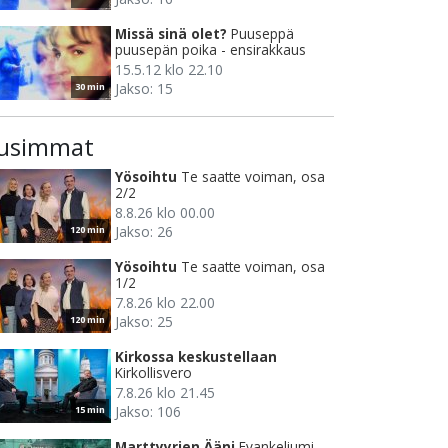
Missä sinä olet?
Puuseppä
puusepän poika - ensirakkaus
15.5.12 klo 22.10
Jakso: 15
30 min
usimmat
Yösoihtu
Te saatte voiman, osa
2/2
8.8.26 klo 00.00
Jakso: 26
120 min
Yösoihtu
Te saatte voiman, osa
1/2
7.8.26 klo 22.00
Jakso: 25
120 min
Kirkossa keskustellaan
Kirkollisvero
7.8.26 klo 21.45
Jakso: 106
15 min
Marttyyrien Ääni
Evankeliumi