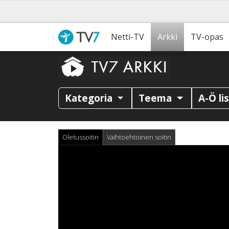
Netti-TV
Arkki
TV-opas
Kategoria
Teema
A-Ö li
Oletussoitin
Vaihtoehtoinen soitin